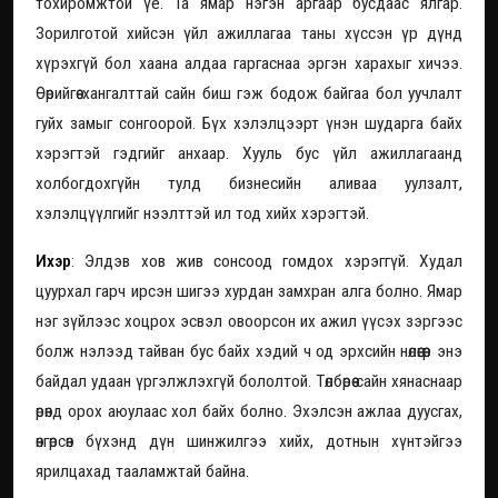
тохиромжтой үе. Та ямар нэгэн аргаар бусдаас ялгар.
Зорилготой хийсэн үйл ажиллагаа таны хүссэн үр дүнд
хүрэхгүй бол хаана алдаа гаргаснаа эргэн харахыг хичээ.
Өөрийгөө хангалттай сайн биш гэж бодож байгаа бол уучлалт
гуйх замыг сонгоорой. Бүх хэлэлцээрт үнэн шударга байх
хэрэгтэй гэдгийг анхаар. Хууль бус үйл ажиллагаанд
холбогдохгүйн тулд бизнесийн аливаа уулзалт,
хэлэлцүүлгийг нээлттэй ил тод хийх хэрэгтэй.
Ихэр
: Элдэв хов жив сонсоод гомдох хэрэггүй. Худал
цуурхал гарч ирсэн шигээ хурдан замхран алга болно. Ямар
нэг зүйлээс хоцрох эсвэл овоорсон их ажил үүсэх зэргээс
болж нэлээд тайван бус байх хэдий ч од эрхсийн нөлөөгөөр энэ
байдал удаан үргэлжлэхгүй бололтой. Төлбөрөө сайн хянаснаар
өрөнд орох аюулаас хол байх болно. Эхэлсэн ажлаа дуусгах,
өнгөрсөн бүхэнд дүн шинжилгээ хийх, дотнын хүнтэйгээ
ярилцахад тааламжтай байна.