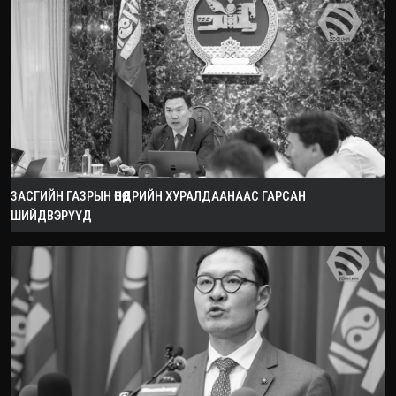
ЗАСГИЙН ГАЗРЫН ӨНӨӨДРИЙН ХУРАЛДААНААС ГАРСАН
ШИЙДВЭРҮҮД