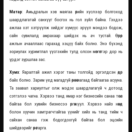
Матар
: Амьдралын хэв маягаа өөрийн хүслээр болгоход
шаардлагатай санхүүг босгох нь гол зүйл байна. Гэхдээ
ажлаа хэт хэтрүүлж хийдэг хүмүүс эрүүл мэндээ бодож,
сайн сувилалд амрахаар шийдэх нь ач тустай. Өөрөөр
ажлын ачааллаас гарахад хэцүү байх болно. Энэ бүхэнд
зориулах хуримтлал үүсгэхийн тулд олсон мөнгөө тэр дор нь
үрдэг зуршлаа зас.
Хумх
: Яаралтай ажил хэрэг таны толгойд эргэлдсэн өдөр
байх болно. Зарим үед магадгүй өөрөөсөө яагаад байгаагаа асууна.
Та заавал хариултыг олж мэдэх шаардлагагүй ч дотоод
сэтгэлээ чагна. Хэрвээ танд ямар нэг бизнесийн санаа төсөл
байгаа бол хувийн бизнесээ өргөжүүл. Хэрвээ найз нөхөд
болон хуучин хамтрагчтайгаа үүнийг хийх нь танд тийм ч
сайхан санаа гэж бодогдохгүй байгаа бол эцсийн
шийдвэрийг өөрөө гарга.