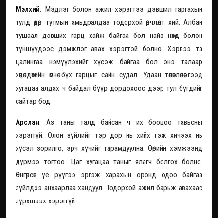
Мэлхий
: Мэдлэг болон ажил хэрэгтээ дэвшил гаргахын
тулд өдөр тутмын амьдралдаа тодорхой өөрчлөлт хий. Албан
тушаал дэвших гарц хайж байгаа бол найз нөхөд болон
түншүүдээс дэмжлэг авах хэрэгтэй болно. Хэрвээ та
цалингаа нэмүүлэхийг хүсэж байгаа бол энэ талаар
хөөцөлдөхийн өмнө бүх гарцыг сайн судал. Удаан төлөвлөлөө гээд
хугацаа алдах ч байдал бүүр дордохоос дээр тул бүгдийг
сайтар бод.
Арслан
: Аз таны талд байсан ч их бооцоо тавьсны
хэрэггүй. Олон зүйлийг тэр дор нь хийх гэж хичээх нь
хүсэл зорилго, эрч хүчийг тарамдуулна. Өөрийн хэмжээнд
дүрмээ тогтоо. Цаг хугацаа таныг ялагч болгох болно.
Өнгөрсөн үе рүүгээ эргэж харахын оронд одоо байгаа
зүйлдээ анхаарлаа хандуул. Тодорхой ажил барьж авахаас
зүрхшээх хэрэггүй.