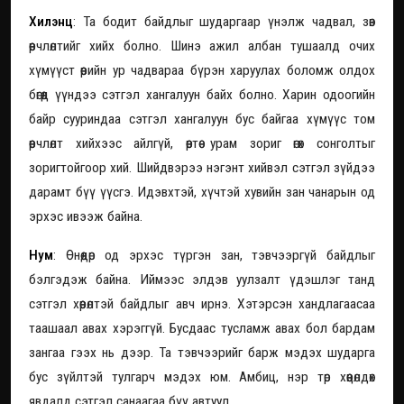
Хилэнц
: Та бодит байдлыг шударгаар үнэлж чадвал, зөв
өөрчлөлтийг хийх болно. Шинэ ажил албан тушаалд очих
хүмүүст өөрийн ур чадвараа бүрэн харуулах боломж олдох
бөгөөд үүндээ сэтгэл хангалуун байх болно. Харин одоогийн
байр сууриндаа сэтгэл хангалуун бус байгаа хүмүүс том
өөрчлөлт хийхээс айлгүй, өөртөө урам зориг өгөх сонголтыг
зоригтойгоор хий. Шийдвэрээ нэгэнт хийвэл сэтгэл зүйдээ
дарамт бүү үүсгэ. Идэвхтэй, хүчтэй хувийн зан чанарын од
эрхэс ивээж байна.
Нум
: Өнөөдөр од эрхэс түргэн зан, тэвчээргүй байдлыг
бэлгэдэж байна. Иймээс элдэв уулзалт үдэшлэг танд
сэтгэл хөөрөлтэй байдлыг авч ирнэ. Хэтэрсэн хандлагаасаа
таашаал авах хэрэггүй. Бусдаас тусламж авах бол бардам
зангаа гээх нь дээр. Та тэвчээрийг барж мэдэх шударга
бус зүйлтэй тулгарч мэдэх юм. Амбиц, нэр төр хөөцөлдөх
явдалд сэтгэл санаагаа бүү автуул.