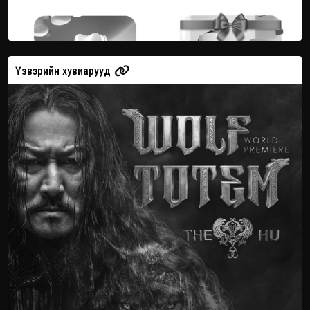
Үзвэрийн хувиарууд