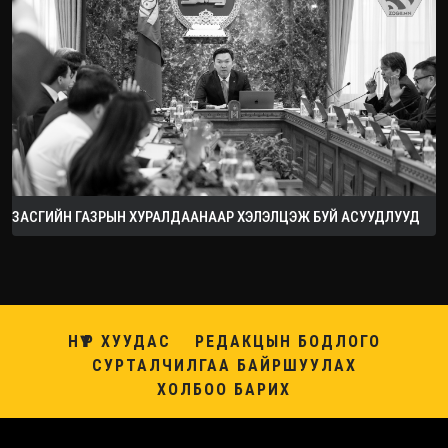
ЗАСГИЙН ГАЗРЫН ХУРАЛДААНААР ХЭЛЭЛЦЭЖ БУЙ АСУУДЛУУД
НҮҮР ХУУДАС
РЕДАКЦЫН БОДЛОГО
СУРТАЛЧИЛГАА БАЙРШУУЛАХ
ХОЛБОО БАРИХ