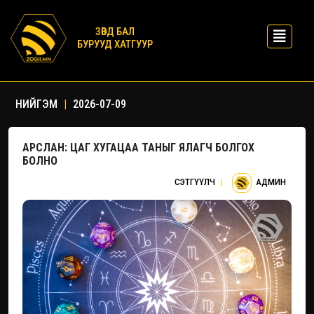
ЗӨВД БАЛ
БУРУУД ХАТГУУР
НИЙГЭМ
|
2026-07-09
АРСЛАН: ЦАГ ХУГАЦАА ТАНЫГ ЯЛАГЧ БОЛГОХ
БОЛНО
СЭТГҮҮЛЧ
|
АДМИН