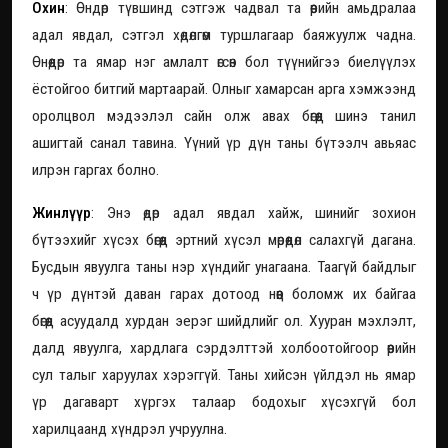
Охин
: Өндөр түвшинд сэтгэж чадвал та өөрийн амьдралаа
адал явдал, сэтгэл хөдөлгөм туршлагаар баяжуулж чадна.
Өнөөдөр та ямар нэг амлалт өгсөн бол түүнийгээ биелүүлэх
ёстойгоо битгий мартаарай. Олныг хамарсан арга хэмжээнд
оролцвол мэдээлэл сайн олж авах бөгөөд шинэ танил
ашигтай санал тавина. Үүний үр дүн таны бүтээлч авьяас
илрэн гаргах болно.
Жинлүүр
: Энэ өдөр адал явдал хайж, шинийг зохион
бүтээхийг хүсэх бөгөөд эртний хүсэл мөрөөдөл салахгүй дагана.
Бусдын явуулга таны нэр хүндийг унагаана. Таагүй байдлыг
ч үр дүнтэй даван гарах дотоод нөөц боломж их байгаа
бөгөөд асуудалд хурдан эерэг шийдлийг ол. Хууран мэхлэлт,
далд явуулга, хардлага сэрдэлттэй холбоотойгоор өөрийн
сул талыг харуулах хэрэггүй. Таны хийсэн үйлдэл нь ямар
үр дагаварт хүргэх талаар бодохыг хүсэхгүй бол
харилцаанд хүндрэл учруулна.