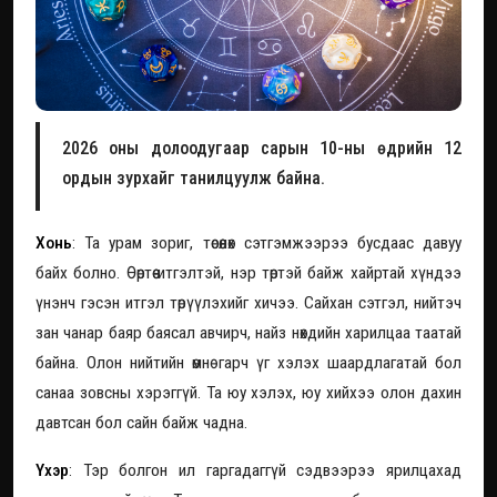
2026 оны долоодугаар сарын 10-ны өдрийн 12
ордын зурхайг танилцуулж байна.
Хонь
: Та урам зориг, төсөөлөх сэтгэмжээрээ бусдаас давуу
байх болно. Өөртөө итгэлтэй, нэр төртэй байж хайртай хүндээ
үнэнч гэсэн итгэл төрүүлэхийг хичээ. Сайхан сэтгэл, нийтэч
зан чанар баяр баясал авчирч, найз нөхдийн харилцаа таатай
байна. Олон нийтийн өмнө гарч үг хэлэх шаардлагатай бол
санаа зовсны хэрэггүй. Та юу хэлэх, юу хийхээ олон дахин
давтсан бол сайн байж чадна.
Үхэр
: Тэр болгон ил гаргадаггүй сэдвээрээ ярилцахад