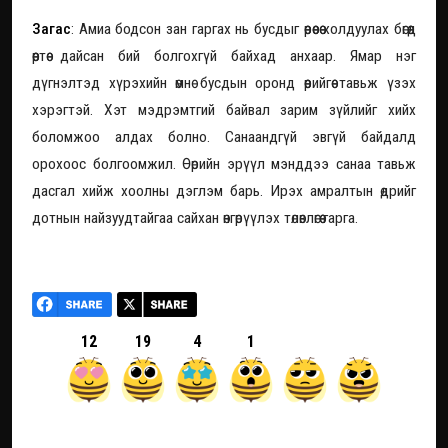
Загас
: Амиа бодсон зан гаргах нь бусдыг өөрөөсөө холдуулах бөгөөд
өөртөө дайсан бий болгохгүй байхад анхаар. Ямар нэг
дүгнэлтэд хүрэхийн өмнө бусдын оронд өөрийгөө тавьж үзэх
хэрэгтэй. Хэт мэдрэмтгий байвал зарим зүйлийг хийх
боломжоо алдах болно. Санаандгүй эвгүй байдалд
орохоос болгоомжил. Өөрийн эрүүл мэнддээ санаа тавьж
дасгал хийж хоолны дэглэм барь. Ирэх амралтын өдрийг
дотнын найзуудтайгаа сайхан өнгөрүүлэх төлөвлөгөө гарга.
12
19
4
1