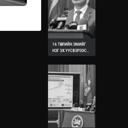
16 ТӨРЛИЙН ЭМИЙГ
НЭГ ЭХ ҮҮСВЭРЭЭС
ХУДАЛДАН АВАХ
ЖУРМЫГ БАТАЛЛАА