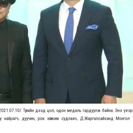
Үзвэрийн хувиарууд
Үз
р /2021.07.10/ Төрийн дээд цол, одон медаль гардуулж байна. Энэ үеэр
руу найрагч, дуучин, рок хөгжим судлаач, Д.Жаргалсайханд Монго