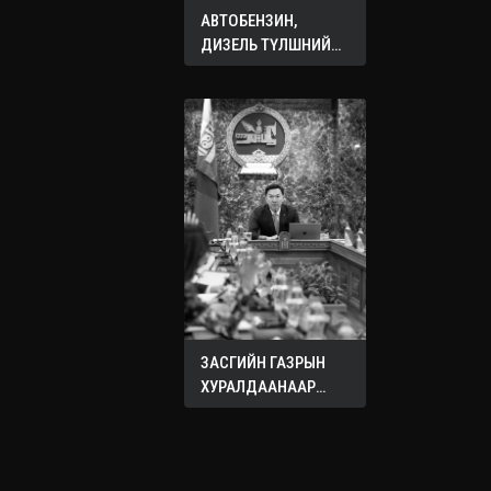
АВТОБЕНЗИН,
ДИЗЕЛЬ ТҮЛШНИЙ
ОНЦГОЙ АЛБАН
ТАТВАРЫГ ТЭГЛЭЛЭЭ
ЗАСГИЙН ГАЗРЫН
ХУРАЛДААНААР
ХЭЛЭЛЦЭЖ БУЙ
АСУУДЛУУД