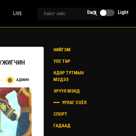
Dark
Light
LIVE
НИЙГЭМ
УЛС ТӨР
ЖҮЖИГЧИН
ӨДӨР ТУТМЫН
МЭДЭЭ
|
АДМИН
ЭРҮҮЛ МЭНД
УРЛАГ СОЁЛ
СПОРТ
ГАДААД