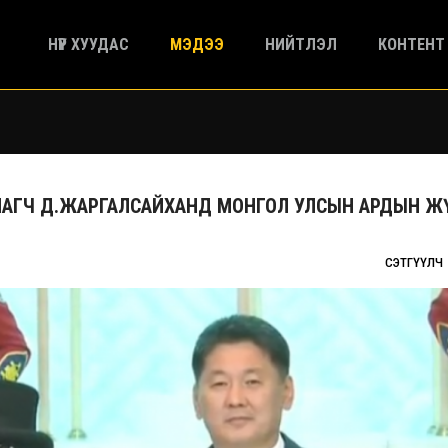
НҮҮР ХУУДАС
МЭДЭЭ
НИЙТЛЭЛ
КОНТЕНТ
ХЛАГЧ Д.ЖАРГАЛСАЙХАНД МОНГОЛ УЛСЫН АРДЫН 
СЭТГҮҮЛЧ