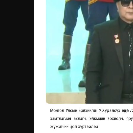
Монгол Улсын Ерөнхийлөгч У.Хүрэлсүх өнөөдө
хамтлагийн ахлагч, хөгжмийн зохиолч, я
жүжигчин цол хүртээлээ.