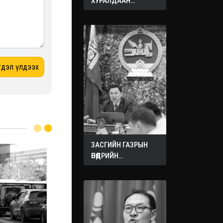
ХУРАЛДААН
ЭХЭЛЛЭЭ
ЗАСГИЙН ГАЗРЫН
ӨНӨӨДРИЙН
ХУРАЛДААНААС
ГАРСАН
ШИЙДВЭРҮҮД