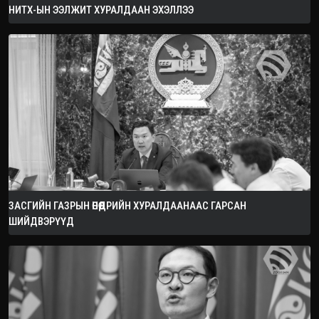
НИТХ-ЫН ЭЭЛЖИТ ХУРАЛДААН ЭХЭЛЛЭЭ
ЗАСГИЙН ГАЗРЫН ӨНӨӨДРИЙН ХУРАЛДААНААС ГАРСАН
ШИЙДВЭРҮҮД