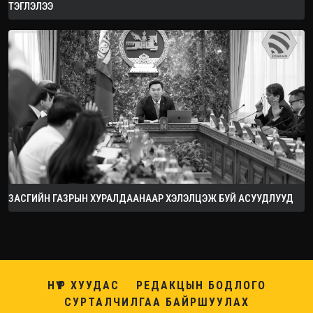
ТЭГЛЭЛЭЭ
ЗАСГИЙН ГАЗРЫН ХУРАЛДААНААР ХЭЛЭЛЦЭЖ БУЙ АСУУДЛУУД
НҮҮР ХУУДАС
РЕДАКЦЫН БОДЛОГО
СУРТАЛЧИЛГАА БАЙРШУУЛАХ