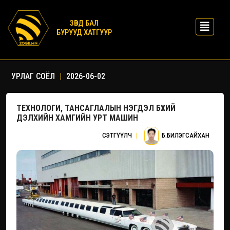
ЗӨВД БАЛ
БУРУУД ХАТГУУР
УРЛАГ СОЁЛ
|
2026-06-02
ТЕХНОЛОГИ, ТАНСАГЛАЛЫН НЭГДЭЛ БҮХИЙ
ДЭЛХИЙН ХАМГИЙН УРТ МАШИН
СЭТГҮҮЛЧ
|
Б.БИЛЭГСАЙХАН