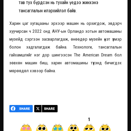
тав тух бүрдсэн нь тухайн үедээ жинхэнэ
тансаглалын илэрхийлэл байв.
Харин цаг хугацааны эрхээр машин нь орхигдож, эвдэрч
хуучирсан ч 2022 онд АНУ-ын Орландо хотын автомашины
музейд сэргээн засварлагдаж, өнөөдөр музейн үнэт үзмэр
болон хадгалагдаж байна. Технологи, тансаглалын
гайхамшгийг нэг дор шингээсэн The American Dream бол
зөвхөн машин биш, харин автомашины түүхэнд бичигдэх
мөрөөдөл хэвээр байна.
1