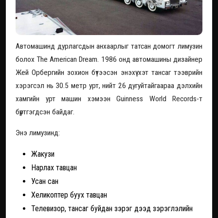
Автомашинд дурлагсдын анхаарлыг татсан домогт лимузин
болох The American Dream. 1986 онд автомашины дизайнер
Жей Орбергийн зохион бүтээсэн энэхүү хэт тансаг тээврийн
хэрэгсэл нь 30.5 метр урт, нийт 26 дугуйтайгаараа дэлхийн
хамгийн урт машин хэмээн Guinness World Records-т
бүртгэгдсэн байдаг.
Энэ лимузинд:
Жакузи
Нарлах тавцан
Усан сан
Хеликоптер буух тавцан
Телевизор, тансаг буйдан зэрэг дээд зэрэглэлийн