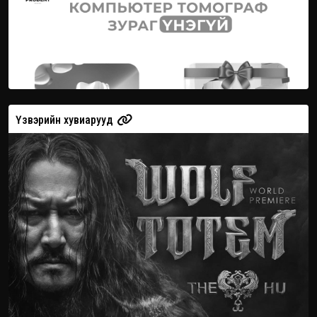
Үзвэрийн хувиарууд