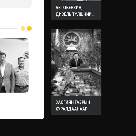
АВТОБЕНЗИН,
ДИЗЕЛЬ ТҮЛШНИЙ
ОНЦГОЙ АЛБАН
ТАТВАРЫГ ТЭГЛЭЛЭЭ
ЗАСГИЙН ГАЗРЫН
ХУРАЛДААНААР
ХЭЛЭЛЦЭЖ БУЙ
АСУУДЛУУД