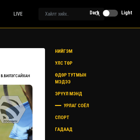
Dark
Light
LIVE
НИЙГЭМ
УЛС ТӨР
ӨДӨР ТУТМЫН
Б.БИЛЭГСАЙХАН
МЭДЭЭ
ЭРҮҮЛ МЭНД
УРЛАГ СОЁЛ
СПОРТ
ГАДААД