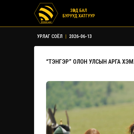
ЗӨВД БАЛ
БУРУУД ХАТГУУР
УРЛАГ СОЁЛ
|
2026-06-13
“ТЭНГЭР” ОЛОН УЛСЫН АРГА Х