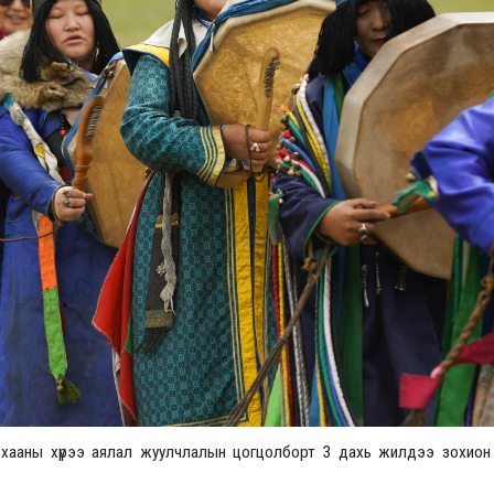
Үзвэрийн хувиарууд
Үз
 хааны хүрээ аялал жуулчлалын цогцолборт 3 дахь жилдээ зохион