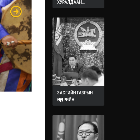
ХУРАЛДААН
ЭХЭЛЛЭЭ
ЗАСГИЙН ГАЗРЫН
ӨНӨӨДРИЙН
ХУРАЛДААНААС
ГАРСАН
ШИЙДВЭРҮҮД