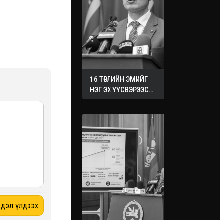
16 ТӨРЛИЙН ЭМИЙГ
НЭГ ЭХ ҮҮСВЭРЭЭС
ХУДАЛДАН АВАХ
ЖУРМЫГ БАТАЛЛАА