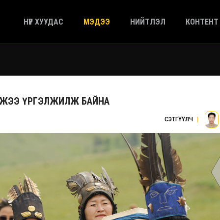
НҮҮР ХУУДАС
МЭДЭЭ
НИЙТЛЭЛ
КОНТЕНТ
ЭМЖЭЭ ҮРГЭЛЖИЛЖ БАЙНА
СЭТГҮҮЛЧ
|