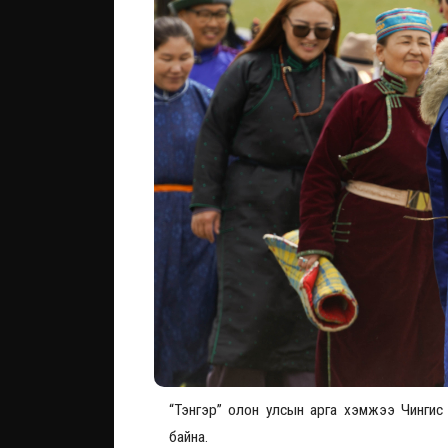
“Тэнгэр” олон улсын арга хэмжээ Чингис
байна.