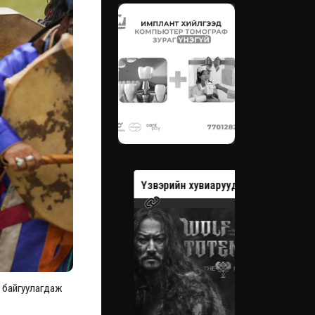
вэрийн хувиарууд
Үзвэрийн хувиарууд
Үзвэрийн 
 байгуулагдаж