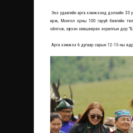
Энэ удаагийн арга хэмжээнд дэлхийн 33 у
ирж, Монгол орны 100 гаруй бөөгийн төлөө
ойлгож, хүлээн зөвшөөрөх зорилгын дор 
Арга хэмжээ 6 дугаар сарын 12-15-ны өдри