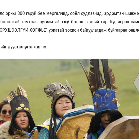
лс орны 300 гаруй бөө мөргөлчид, соёл судлаачид, эрдэмтэн шинжэ
лөлтэй хамтран аутизмтай хүмүүс болон тэдний гэр бүл, асран хамга
2026.08.30 20:00
“БЭРХШЭЭЛГҮЙ ХӨГЖЬЕ" уриатай зохион байгуулагдаж буйгаараа онцл
йг дуустал үргэлжилнэ.