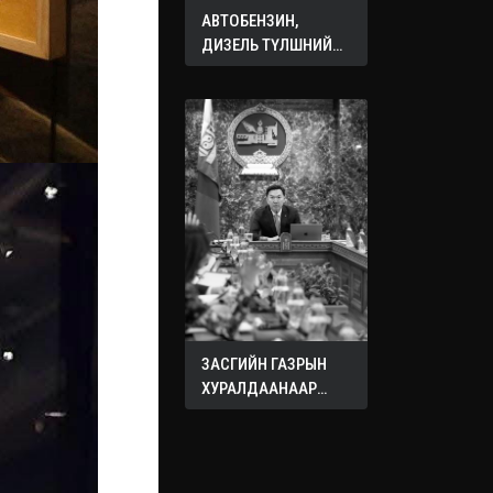
АВТОБЕНЗИН,
ДИЗЕЛЬ ТҮЛШНИЙ
ОНЦГОЙ АЛБАН
ТАТВАРЫГ ТЭГЛЭЛЭЭ
ЗАСГИЙН ГАЗРЫН
ХУРАЛДААНААР
ХЭЛЭЛЦЭЖ БУЙ
АСУУДЛУУД