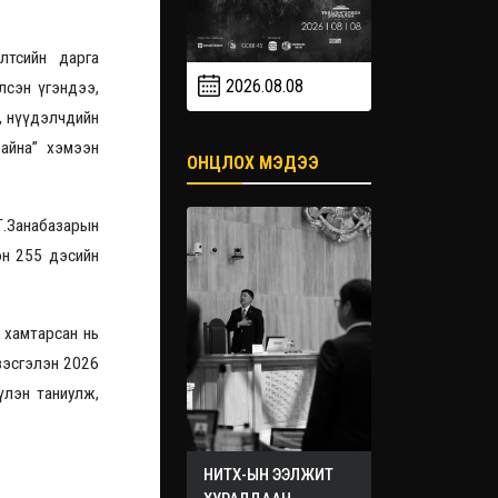
лтсийн дарга
2026.08.08
2026.09
лсэн үгэндээ,
2026.09.19
, нүүдэлчдийн
байна” хэмээн
ОНЦЛОХ МЭДЭЭ
Г.Занабазарын
эн 255 дэсийн
 хамтарсан нь
зэсгэлэн 2026
үлэн таниулж,
НИТХ-ЫН ЭЭЛЖИТ