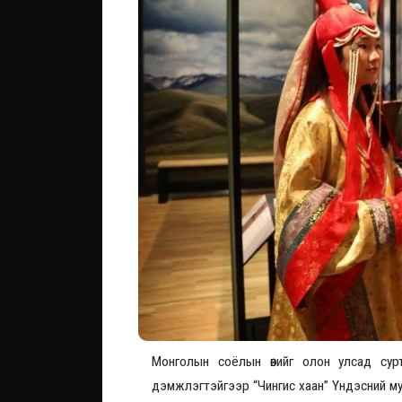
Монголын соёлын өвийг олон улсад сур
дэмжлэгтэйгээр “Чингис хаан” Үндэсний му