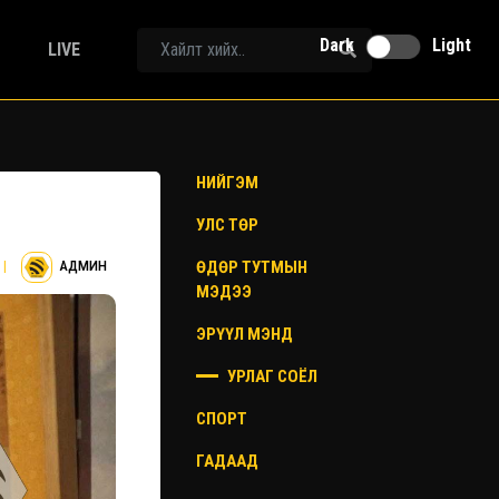
Dark
Light
LIVE
НИЙГЭМ
УЛС ТӨР
ӨДӨР ТУТМЫН
|
АДМИН
МЭДЭЭ
ЭРҮҮЛ МЭНД
УРЛАГ СОЁЛ
СПОРТ
ГАДААД