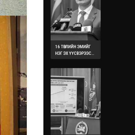
16 ТӨРЛИЙН ЭМИЙГ
НЭГ ЭХ ҮҮСВЭРЭЭС
ХУДАЛДАН АВАХ
ЖУРМЫГ БАТАЛЛАА