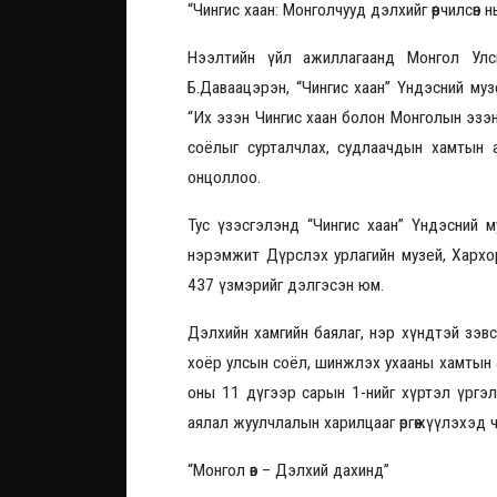
“Чингис хаан: Монголчууд дэлхийг өөрчилсөн
Нээлтийн үйл ажиллагаанд Монгол Улсын
Б.Даваацэрэн, “Чингис хаан” Үндэсний муз
“Их эзэн Чингис хаан болон Монголын эзэн
соёлыг сурталчлах, судлаачдын хамтын 
онцоллоо.
Тус үзэсгэлэнд “Чингис хаан” Үндэсний 
нэрэмжит Дүрслэх урлагийн музей, Хархори
437 үзмэрийг дэлгэсэн юм.
Дэлхийн хамгийн баялаг, нэр хүндтэй зэвс
хоёр улсын соёл, шинжлэх ухааны хамтын 
оны 11 дүгээр сарын 1-нийг хүртэл үргэлж
аялал жуулчлалын харилцааг өргөжүүлэхэд 
“Монгол өв – Дэлхий дахинд”