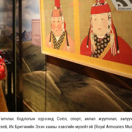
Үзвэрийн хувиарууд
Үз
талчлах бодлогын хүрээнд Соёл, спорт, аялал жуулчлал, залуу
зей, Их Британийн Эзэн хааны зэвсгийн музейтэй (Royal Armouries Mu