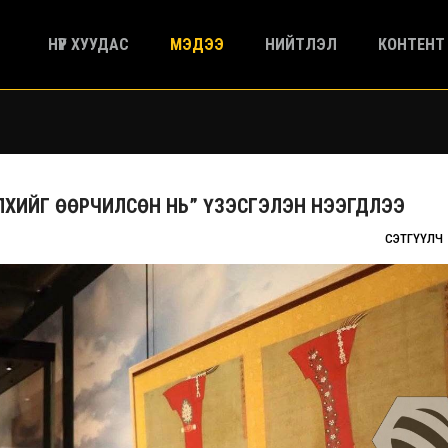
НҮҮР ХУУДАС
МЭДЭЭ
НИЙТЛЭЛ
КОНТЕНТ
ЛХИЙГ ӨӨРЧИЛСӨН НЬ” ҮЗЭСГЭЛЭН НЭЭГДЛЭЭ
СЭТГҮҮЛЧ