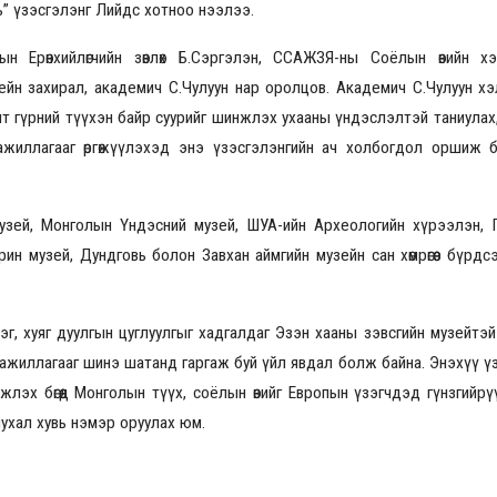
 нь” үзэсгэлэнг Лийдс хотноо нээлээ.
 Ерөнхийлөгчийн зөвлөх Б.Сэргэлэн, ССАЖЗЯ-ны Соёлын өвийн хэ
ейн захирал, академич С.Чулуун нар оролцов. Академич С.Чулуун хэ
2026.08.30 20:00
т гүрний түүхэн байр суурийг шинжлэх ухааны үндэслэлтэй таниулах
ажиллагааг өргөжүүлэхэд энэ үзэсгэлэнгийн ач холбогдол оршиж 
музей, Монголын Үндэсний музей, ШУА-ийн Археологийн хүрээлэн, 
н музей, Дундговь болон Завхан аймгийн музейн сан хөмрөгөөс бүрдс
эг, хуяг дуулгын цуглуулгыг хадгалдаг Эзэн хааны зэвсгийн музейтэй
ажиллагааг шинэ шатанд гаргаж буй үйл явдал болж байна. Энэхүү ү
лэх бөгөөд Монголын түүх, соёлын өвийг Европын үзэгчдэд гүнзгийрү
чухал хувь нэмэр оруулах юм.