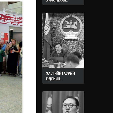
ХУРАЛДААН
ЭХЭЛЛЭЭ
ЗАСГИЙН ГАЗРЫН
ӨНӨӨДРИЙН
ХУРАЛДААНААС
ГАРСАН
ШИЙДВЭРҮҮД