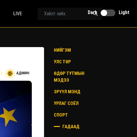
Dark
Light
LIVE
НИЙГЭМ
УЛС ТӨР
ӨДӨР ТУТМЫН
|
АДМИН
МЭДЭЭ
ЭРҮҮЛ МЭНД
УРЛАГ СОЁЛ
СПОРТ
ГАДААД