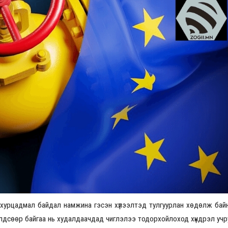
Үзвэрийн хувиарууд
Үз
хурцадмал байдал намжина гэсэн хүлээлтэд тулгуурлан хөдөлж байн
лдсөөр байгаа нь худалдаачдад чиглэлээ тодорхойлоход хүндрэл учр