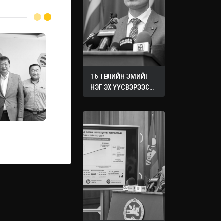
16 ТӨРЛИЙН ЭМИЙГ
НЭГ ЭХ ҮҮСВЭРЭЭС
ХУДАЛДАН АВАХ
ЖУРМЫГ БАТАЛЛАА