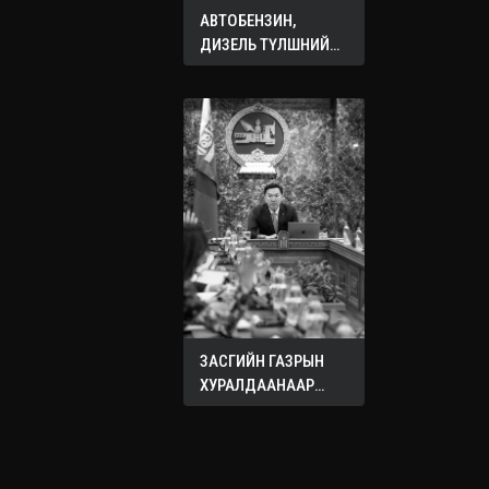
АВТОБЕНЗИН,
ДИЗЕЛЬ ТҮЛШНИЙ
ОНЦГОЙ АЛБАН
ТАТВАРЫГ ТЭГЛЭЛЭЭ
ЗАСГИЙН ГАЗРЫН
ХУРАЛДААНААР
ХЭЛЭЛЦЭЖ БУЙ
АСУУДЛУУД