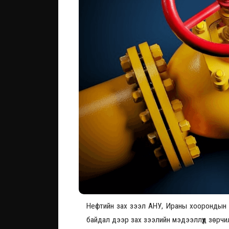
Нефтийн зах зээл АНУ, Ираны хоорондын 
байдал дээр зах зээлийн мэдээллүүд зөрчи