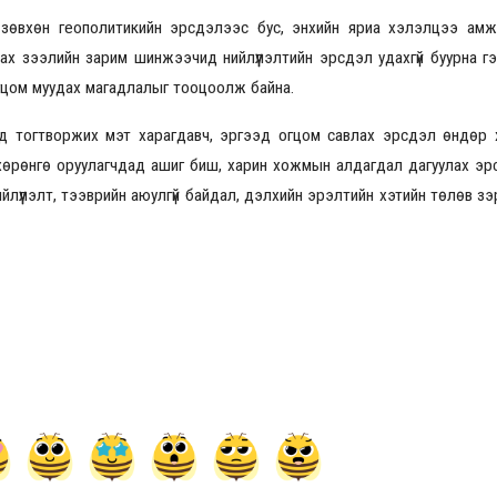
 нь зөвхөн геополитикийн эрсдэлээс бус, энхийн яриа хэлэлцээ ам
х зээлийн зарим шинжээчид нийлүүлэлтийн эрсдэл удахгүй буурна гэ
гцом муудах магадлалыг тооцоолж байна.
2026.08.30 20:00
нд тогтворжих мэт харагдавч, эргээд огцом савлах эрсдэл өндөр 
өрөнгө оруулагчдад ашиг биш, харин хожмын алдагдал дагуулах эрсд
ийлүүлэлт, тээврийн аюулгүй байдал, дэлхийн эрэлтийн хэтийн төлөв зэр