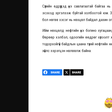
Сүүлийн өдрүүдэд үнэ савлагаатай байгаа
эсэхэд эргэлзэж буйтай холбоотой юм. За
бол нөгөө хэсэг нь нөхцөл байдал дахин о
Ийм нөхцөлд нефтийн үнэ богино хугацаа
Өөрөөр хэлбэл, одоогийн өөдрөг хүлээлт х
тодорхойгүй байдлын цаана түүхий нефтийн н
зүйлс зэрэгцэн нөлөөлж байна.