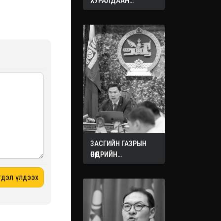
ХУРАЛДААН
ЭХЭЛЛЭЭ
ЗАСГИЙН ГАЗРЫН
ӨНӨӨДРИЙН
ХУРАЛДААНААС
ГАРСАН
ШИЙДВЭРҮҮД