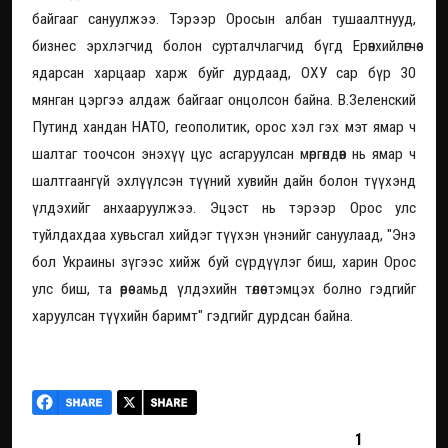
байгааг сануулжээ. Тэрээр Оросын албан тушаалтнууд,
бизнес эрхлэгчид болон сурталчлагчид бүгд Ерөнхийлөгчөө
ядарсан харцаар харж буйг дурдаад, ОХУ сар бүр 30
мянган цэргээ алдаж байгааг онцолсон байна. В.Зеленский
Путинд хандан НАТО, геополитик, орос хэл гэх мэт ямар ч
шалтаг тоочсон энэхүү цус асгаруулсан мөргөлдөөн нь ямар ч
шалтгаангүй эхлүүлсэн түүний хувийн дайн болон түүхэнд
үлдэхийг анхааруулжээ. Эцэст нь тэрээр Орос улс
туйлдахдаа хувьсгал хийдэг түүхэн үнэнийг сануулаад, "Энэ
бол Украины зүгээс хийж буй сүрдүүлэг биш, харин Орос
улс биш, та өөрөө амьд үлдэхийн төлөө тэмцэх болно гэдгийг
харуулсан түүхийн баримт" гэдгийг дурдсан байна.
1