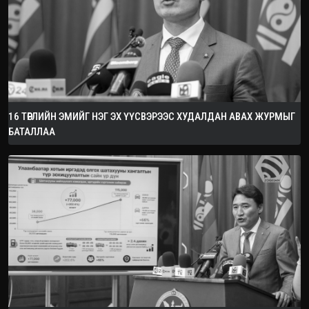
16 ТӨРЛИЙН ЭМИЙГ НЭГ ЭХ ҮҮСВЭРЭЭС ХУДАЛДАН АВАХ ЖУРМЫГ
БАТАЛЛАА