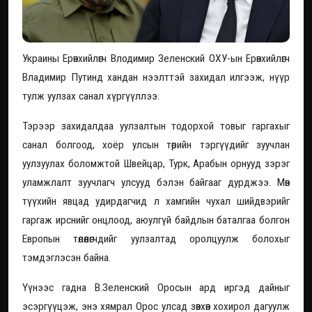
Украины Ерөнхийлөгч Влодимир Зеленский ОХУ-ын Ерөнхийлөгч
Владимир Путинд хандан нээлттэй захидал илгээж, нүүр
тулж уулзах санал хүргүүллээ.
Тэрээр захидалдаа уулзалтын тодорхой товыг гаргахыг
санал болгоод, хоёр улсын төрийн тэргүүдийг зуучлан
уулзуулах боломжтой Швейцар, Турк, Арабын орнууд зэрэг
уламжлалт зуучлагч улсууд бэлэн байгааг дурджээ. Мөн
түүхийн явцад удирдагчид л хамгийн чухал шийдвэрийг
гаргаж ирснийг онцлоод, аюулгүй байдлын баталгаа болгон
Европын төлөөлөгчдийг уулзалтад оролцуулж болохыг
тэмдэглэсэн байна.
Үүнээс гадна В.Зеленский Оросын ард иргэд дайныг
эсэргүүцэж, энэ хямрал Орос улсад зөвхөн хохирол дагуулж