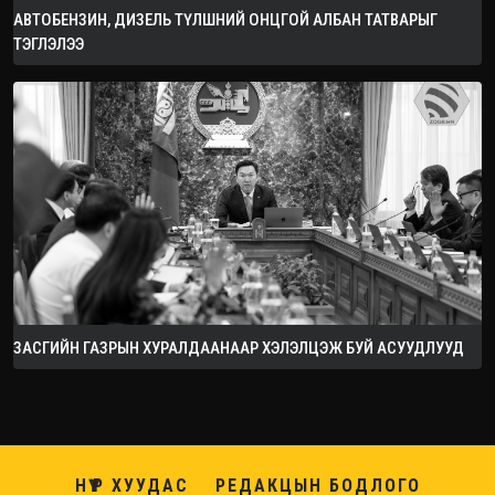
АВТОБЕНЗИН, ДИЗЕЛЬ ТҮЛШНИЙ ОНЦГОЙ АЛБАН ТАТВАРЫГ
ТЭГЛЭЛЭЭ
ЗАСГИЙН ГАЗРЫН ХУРАЛДААНААР ХЭЛЭЛЦЭЖ БУЙ АСУУДЛУУД
НҮҮР ХУУДАС
РЕДАКЦЫН БОДЛОГО