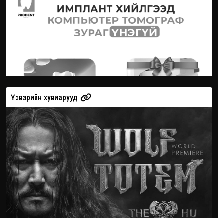
Үзвэрийн хувиарууд