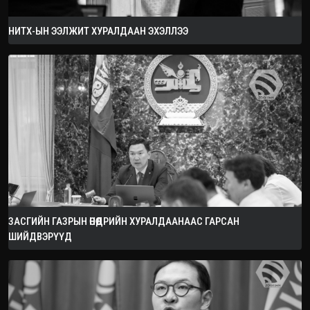
НИТХ-ЫН ЭЭЛЖИТ ХУРАЛДААН ЭХЭЛЛЭЭ
ЗАСГИЙН ГАЗРЫН ӨНӨӨДРИЙН ХУРАЛДААНААС ГАРСАН
ШИЙДВЭРҮҮД