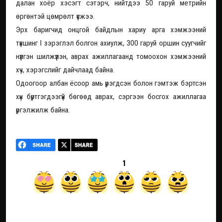
далан хоёр хэсэгт сэтэрч, нийтдээ 50 гаруй метрийн
өргөнтэй цөмрөлт үүсжээ.
Эрх баригчид онцгой байдлын хариу арга хэмжээний
түвшинг I зэрэглэл болгон ахиулж, 300 гаруй оршин суугчийг
нүүлгэн шилжүүлэн, аврах ажиллагаанд томоохон хэмжээний
хүч, хэрэгслийг дайчлаад байна.
Одоогоор албан ёсоор амь үрэгдсэн болон гэмтэж бэртсэн
хүн бүртгэгдээгүй бөгөөд аврах, сэргээн босгох ажиллагаа
үргэлжилж байна.
1