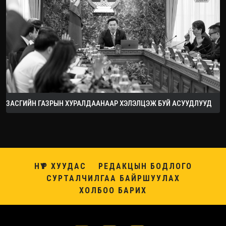
ЗАСГИЙН ГАЗРЫН ХУРАЛДААНААР ХЭЛЭЛЦЭЖ БУЙ АСУУДЛУУД
НҮҮР ХУУДАС
РЕДАКЦЫН БОДЛОГО
СУРТАЛЧИЛГАА БАЙРШУУЛАХ
ХОЛБОО БАРИХ