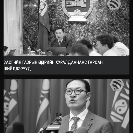
ЗАСГИЙН ГАЗРЫН ӨНӨӨДРИЙН ХУРАЛДААНААС ГАРСАН
ШИЙДВЭРҮҮД