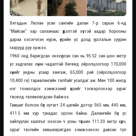
Хятадын Люлан усан сангийн далан 7-р сарын 6-нд
"Майсак" хар салхинаас үүдэлтэй хүчтэй аадар борооны
дараа хэсэгчлэн нурж, үерийн ус доод урсгалын суурин
газрууд руу оржээ.
1960 онд баригдсан энэхүү усан сан нь 95.52 сая шоо метр
ус хадгалах хүчин чадалтай бөгөөд ойролцоогоор 170,000
хүнийг ундны усаар хангаж, 65,000 рай (ойролцоогоор
10,400 га) тариалангийн талбайг усалдаг аж. Мөн 100 жилд
нэг тохиолдох хэмжээний үерийг тэсвэрлэхээр зураг
төсөлд төлөвлөгдсөн байжээ.
Гамшиг болсон бүс нутагт 24 цагийн дотор 565 мм, 445 мм,
411.5 мм хур тунадас орсон байна. Далангийн бүх ус
зайлуулах хаалгыг нээсэн ч усны түвшин 111.20 метр хүрч,
зураг төслийн зөвшөөрөгдөх хэмжээнээс давсан тул