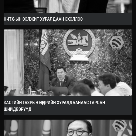
НИТХ-ЫН ЭЭЛЖИТ ХУРАЛДААН ЭХЭЛЛЭЭ
ЗАСГИЙН ГАЗРЫН ӨНӨӨДРИЙН ХУРАЛДААНААС ГАРСАН
ШИЙДВЭРҮҮД