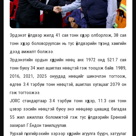
Эрдэнэт үйлдвэр жилд 41 сая тонн хүдэр олборлож, 38 сая
тонн хүдэр боловсруулсан нь тус үйлдвэрийн түүхэнд хамгийн
дээд амжилт болжээ.
Эрдэнэтийн ордын хүдрийн нөөц анх 1972 онд 521.7 сая
тонн буюу 34 жил ашиглах нөөцтэй гэж тооцож байв. 1989,
2016, 2021, 2025 онуудад нөөцийг шинэчлэн тогтоож,
өдгөө 3.4 тэрбум тонн нөөцтэй, ашиглах хугацааг 2079 он
гэж тогтоожээ.
JORC стандартаар 3.4 тэрбум тонн хүдэр, 11.3 сая тонн
цэвэр зэсийн нөөцтэй буюу энэ нөөцөөр цаашид багадаа
55 жил ажиллах боломжтой гэж тус үйлдвэрийн Ерөнхий
захирал Г.Ёндон танилцуулав.
Уурхай гүнзгийрэхийн хэрээр хүдрийн агуулга буурч, хатуулаг