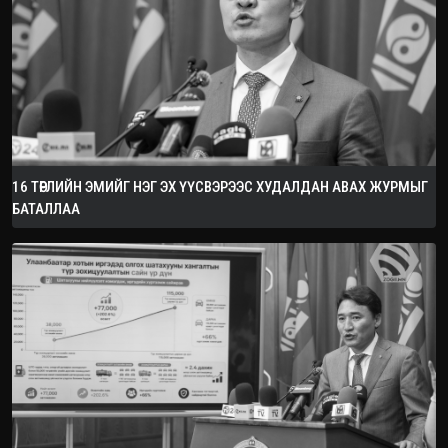
16 ТӨРЛИЙН ЭМИЙГ НЭГ ЭХ ҮҮСВЭРЭЭС ХУДАЛДАН АВАХ ЖУРМЫГ
БАТАЛЛАА