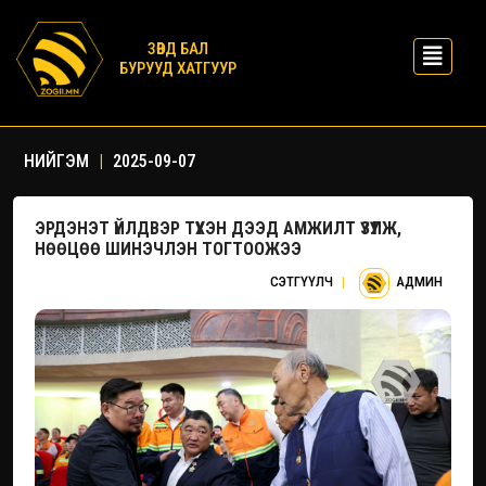
ЗӨВД БАЛ
БУРУУД ХАТГУУР
НИЙГЭМ
|
2025-09-07
ЭРДЭНЭТ ҮЙЛДВЭР ТҮҮХЭН ДЭЭД АМЖИЛТ ҮЗҮҮЛЖ,
НӨӨЦӨӨ ШИНЭЧЛЭН ТОГТООЖЭЭ
СЭТГҮҮЛЧ
|
АДМИН