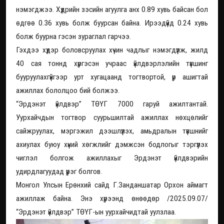
нэмэгджээ. Хүдрийн зэсийн агуулга анх 0.89 хувь байсан бол
өдгөө 0.36 хувь болж буурсан байна. Ирээдүйд 0.24 хувь
болж буурна гэсэн зураглал гарчээ.
Гэхдээ хүдэр боловсруулах хүчин чадлыг нэмэгдүүлж, жилд
40 сая тоннд хүргэсэн учраас үйлдвэрлэлийн түвшинг
бууруулахгүйгээр урт хугацаанд тогтвортой, үр ашигтай
ажиллах бололцоо бий болжээ.
“Эрдэнэт үйлдвэр” ТӨҮГ 7000 гаруй ажилтантай.
Уурхайчдын тогтвор суурьшилтай ажиллах нөхцөлийг
сайжруулах, мэргэжил дээшлүүлэх, амьдралын түвшнийг
ахиулах буюу хүний хөгжлийг дэмжсэн бодлогыг тэргүүлэх
чиглэл болгож ажиллахыг Эрдэнэт үйлдвэрийн
удирдлагуудад үүрэг болгов.
Монгол Улсын Ерөнхий сайд Г.Занданшатар Орхон аймагт
ажиллаж байна. Энэ хүрээнд өнөөдөр /2025.09.07/
“Эрдэнэт үйлдвэр” ТӨҮГ-ын уурхайчидтай уулзлаа.