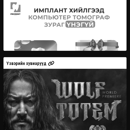
Үзвэрийн хувиарууд