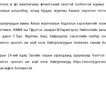
ох болон уг үйл ажиллагааны үйлчилгээний хөлстэй холбоотой журмыг 
лчлалын цогцолбор, зочид буудал, жуулчны баазын зэрэглэл тогт
2026.08.30 20:00
л, залуучуудын яамны Аялал жуулчлалын бодлогын хэрэгжилтийг зохи
 В.Батчимэг, АЖМХ-ны Гүйцэтгэх захирал М.Нарангэрэл, Нийслэлийн ая
 дарга С.Туул, Жуулчны бааз, байршуулах хэрэгслийн салбар хол
чилгээ эрхлэгч аж ахуй нэгж байгууллагуудын төлөөлөл танхим б
арын 24-ний өдөр Засгийн газрын хуралдаанд оруулахаар бэлтгэл
илгээ эрхлэгч аж ахуй нэгж байгууллагууд
https://mocsty.gov.m
а ирүүлэх боломжтой.