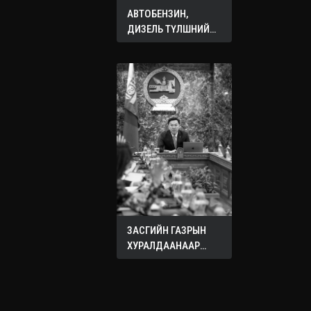
АВТОБЕНЗИН,
ДИЗЕЛЬ ТҮЛШНИЙ
ОНЦГОЙ АЛБАН
ТАТВАРЫГ ТЭГЛЭЛЭЭ
ЗАСГИЙН ГАЗРЫН
ХУРАЛДААНААР
ХЭЛЭЛЦЭЖ БУЙ
АСУУДЛУУД