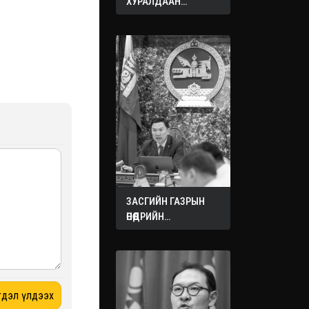
ХУРАЛДААН
ЭХЭЛЛЭЭ
ЗАСГИЙН ГАЗРЫН
ӨНӨӨДРИЙН
ХУРАЛДААНААС
ГАРСАН
ШИЙДВЭРҮҮД