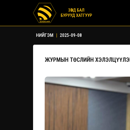
ЗӨВД БАЛ
БУРУУД ХАТГУУР
НИЙГЭМ
|
2025-09-08
ЖУРМЫН ТӨСЛИЙН ХЭЛЭЛЦҮҮЛЭ