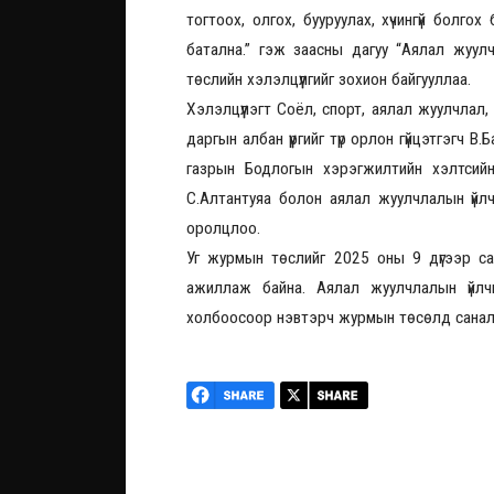
тогтоох, олгох, бууруулах, хүчингүй болг
батална.” гэж заасны дагуу “Аялал жуу
төслийн хэлэлцүүлгийг зохион байгууллаа.
Хэлэлцүүлэгт Соёл, спорт, аялал жуулчла
даргын албан үүргийг түр орлон гүйцэтгэгч
газрын Бодлогын хэрэгжилтийн хэлтсийн
С.Алтантуяа болон аялал жуулчлалын үйл
оролцлоо.
Уг журмын төслийг 2025 оны 9 дүгээр с
ажиллаж байна. Аялал жуулчлалын үйлч
холбоосоор нэвтэрч журмын төсөлд санала