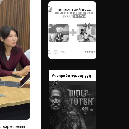
вэрийн хувиарууд
Үзвэрийн хувиарууд
Үзвэрийн 
, зэрэглэлийг