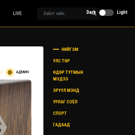
Dark
Light
LIVE
НИЙГЭМ
УЛС ТӨР
ӨДӨР ТУТМЫН
|
АДМИН
МЭДЭЭ
ЭРҮҮЛ МЭНД
УРЛАГ СОЁЛ
СПОРТ
ГАДААД