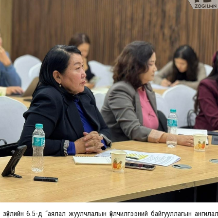
Үзвэрийн хувиарууд
Үз
зүйлийн 6.5-д “аялал жуулчлалын үйлчилгээний байгууллагын ангилал