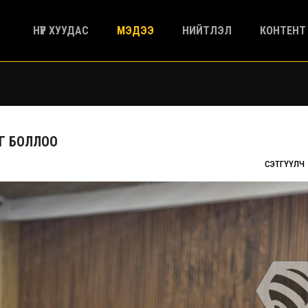
НҮҮР ХУУДАС
МЭДЭЭ
НИЙТЛЭЛ
КОНТЕНТ
Г БОЛЛОО
СЭТГҮҮЛЧ