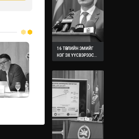
16 ТӨРЛИЙН ЭМИЙГ
НЭГ ЭХ ҮҮСВЭРЭЭС
ХУДАЛДАН АВАХ
ЖУРМЫГ БАТАЛЛАА