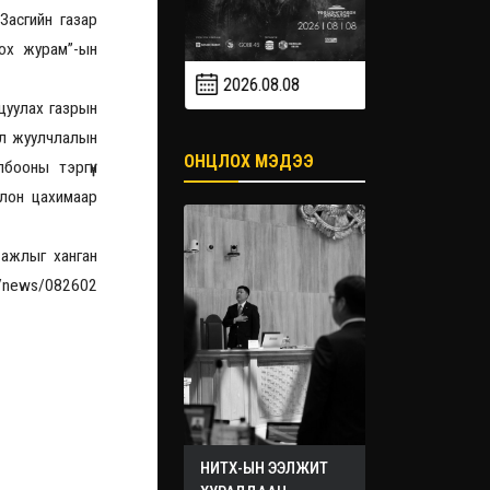
Засгийн газар
оох журам”-ын
2026.08.08
2026.09
2026.09.19
цуулах газрын
лал жуулчлалын
ОНЦЛОХ МЭДЭЭ
бооны тэргүүн
олон цахимаар
 ажлыг ханган
n/news/082602
НИТХ-ЫН ЭЭЛЖИТ