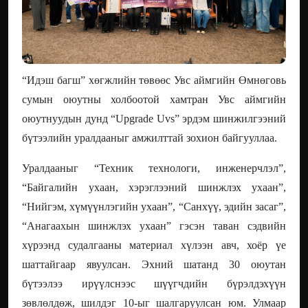
“Идэш багш” хөгжлийн төвөөс Увс аймгийн Өмнөговь
сумын оюутны холбоотой хамтран Увс аймгийн
оюутнуудын дунд “Upgrade Uvs” эрдэм шинжилгээний
бүтээлийн уралдааныг амжилттай зохион байгууллаа.
Уралдааныг “Техник технологи, инженерчлэл”,
“Байгалийн ухаан, хэрэглээний шинжлэх ухаан”,
“Нийгэм, хүмүүнлэгийн ухаан”, “Санхүү, эдийн засаг”,
“Анагаахын шинжлэх ухаан” гэсэн таван сэдвийн
хүрээнд судалгааны материал хүлээн авч, хоёр үе
шаттайгаар явуулсан. Эхний шатанд 30 оюутан
бүтээлээ ирүүлснээс шүүгчдийн бүрэлдэхүүн
зөвлөлдөж, шилдэг 10-ыг шалгаруулсан юм. Улмаар