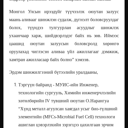
Монгол Улсын ирээдүйг түүчээлэх оюутан залуус
маань аливааг шинжлэн судалж, дүгнэлт боловсруулдаг
болох, түүндээ тулгуурлан асуудлыг шинжлэх
ухаанчаар харж, шийдвэрлэдэг байх нь зөв. Иймээс
цаашид оюутан залуусын боловсролд хөрөнгө
оруулахад чиглэсэн аливаа үйл ажиллагааг дэмжиж,
хамтран ажилласаар байх болно” хэмээв.
Эрдэм шинжилгээний бүтээлийн уралдааны,
Тэргүүн байранд - МУИС-ийн Инженер,
технологийн сургууль, Химийн инженерчлэлийн
хөтөлбөрийн IV түвшний оюутан О.Нарангуа
“Хүнд металл агуулсан хаягдал усыг био-түлшний
элементийн (MFCs-Microbial Fuel Cell) технологи
ашиглан цэвэрлэхийн зэрэгцээ цахилгаан эрчим