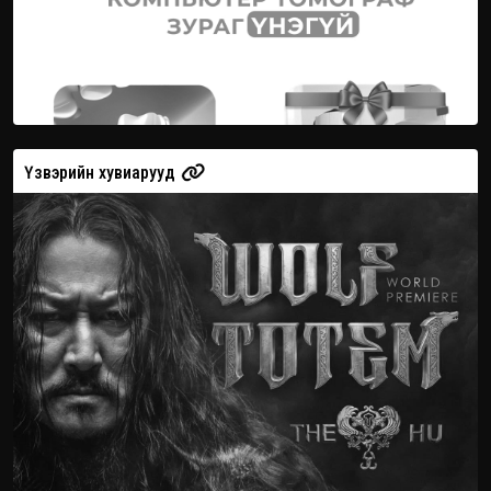
Үзвэрийн хувиарууд