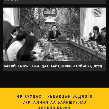
ЗАСГИЙН ГАЗРЫН ХУРАЛДААНААР ХЭЛЭЛЦЭЖ БУЙ АСУУДЛУУД
НҮҮР ХУУДАС
РЕДАКЦЫН БОДЛОГО
СУРТАЛЧИЛГАА БАЙРШУУЛАХ
ХОЛБОО БАРИХ