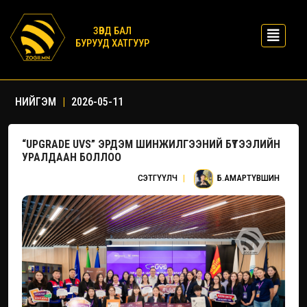
ЗӨВД БАЛ
БУРУУД ХАТГУУР
НИЙГЭМ
|
2026-05-11
“UPGRADE UVS” ЭРДЭМ ШИНЖИЛГЭЭНИЙ БҮТЭЭЛИЙН
УРАЛДААН БОЛЛОО
СЭТГҮҮЛЧ
|
Б.АМАРТҮВШИН