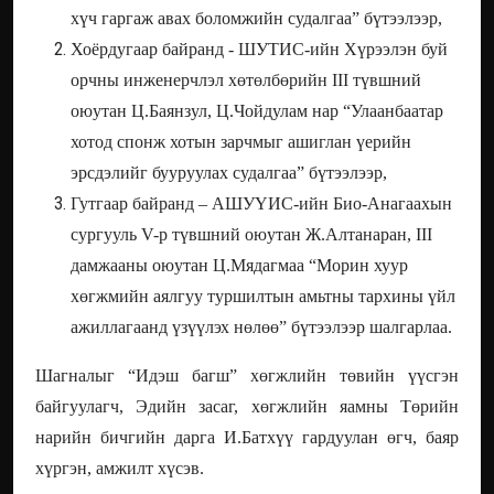
хүч гаргаж авах боломжийн судалгаа” бүтээлээр,
Хоёрдугаар байранд - ШУТИС-ийн Хүрээлэн буй
орчны инженерчлэл хөтөлбөрийн III түвшний
оюутан Ц.Баянзул, Ц.Чойдулам нар “Улаанбаатар
хотод спонж хотын зарчмыг ашиглан үерийн
эрсдэлийг бууруулах судалгаа” бүтээлээр,
Гутгаар байранд – АШУҮИС-ийн Био-Анагаахын
сургууль V-р түвшний оюутан Ж.Алтанаран, III
дамжааны оюутан Ц.Мядагмаа “Морин хуур
хөгжмийн аялгуу туршилтын амьтны тархины үйл
ажиллагаанд үзүүлэх нөлөө” бүтээлээр шалгарлаа.
Шагналыг “Идэш багш” хөгжлийн төвийн үүсгэн
байгуулагч, Эдийн засаг, хөгжлийн яамны Төрийн
нарийн бичгийн дарга И.Батхүү гардуулан өгч, баяр
хүргэн, амжилт хүсэв.