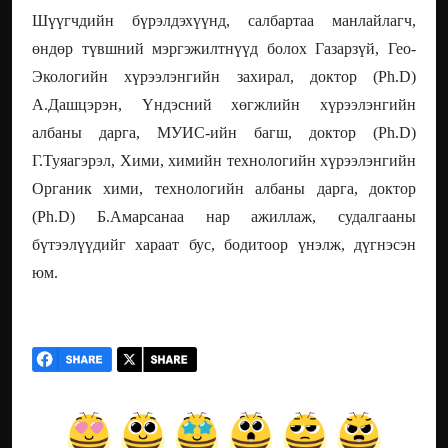
Шүүгчдийн бүрэлдэхүүнд, салбартаа манлайлагч,
өндөр түвшний мэргэжилтнүүд болох Газарзүй, Гео-
Экологийн хүрээлэнгийн захирал, доктор (Ph.D)
А.Дашцэрэн, Үндэсний хөгжлийн хүрээлэнгийн
албаны дарга, МУИС-ийн багш, доктор (Ph.D)
Г.Туяагэрэл, Хими, химийн технологийн хүрээлэнгийн
Органик хими, технологийн албаны дарга, доктор
(Ph.D) Б.Амарсанаа нар ажиллаж, судалгааны
бүтээлүүдийг хараат бус, бодитоор үнэлж, дүгнэсэн
юм.