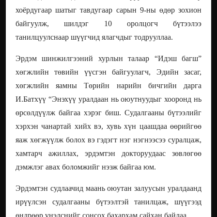
хоёрдугаар шатыг тавдугаар сарын 9-ны өдөр зохион
байгуулж, шилдэг 10 оролцогч бүтээлээ
танилцуулснаар шүүгчид ялагчдыг тодрууллаа.
Эрдэм шинжилгээний хурлын талаар “Идэш багш”
хөгжлийн төвийн үүсгэн байгуулагч, Эдийн засаг,
хөгжлийн яамны Төрийн нарийн бичгийн дарга
И.Батхүү “Энэхүү уралдаан нь оюутнуудыг хооронд нь
өрсөлдүүлж байгаа хэрэг биш. Судалгааны бүтээлийг
хэрхэн чанартай хийх вэ, хувь хүн цаашдаа өөрийгөө
яаж хөгжүүлж болох вэ гэдэгт нэг нэгнээсээ суралцаж,
хамтарч ажиллах, эрдэмтэн докторуудаас зөвлөгөө
дэмжлэг авах боломжийг нээж байгаа юм.
Эрдэмтэн судлаачид маань оюутан залуусын уралдаанд
ирүүлсэн судалгааны бүтээлтэй танилцаж, шүүгээд
өндрөөр үнэлснийг сонсох бахархам сайхан байлаа.