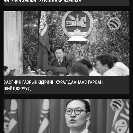
НИТХ-ЫН ЭЭЛЖИТ ХУРАЛДААН ЭХЭЛЛЭЭ
ЗАСГИЙН ГАЗРЫН ӨНӨӨДРИЙН ХУРАЛДААНААС ГАРСАН
ШИЙДВЭРҮҮД