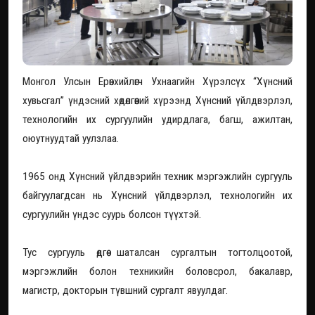
Монгол Улсын Ерөнхийлөгч Ухнаагийн Хүрэлсүх “Хүнсний
хувьсгал” үндэсний хөдөлгөөний хүрээнд Хүнсний үйлдвэрлэл,
технологийн их сургуулийн удирдлага, багш, ажилтан,
оюутнуудтай уулзлаа.
1965 онд Хүнсний үйлдвэрийн техник мэргэжлийн сургууль
байгуулагдсан нь Хүнсний үйлдвэрлэл, технологийн их
сургуулийн үндэс суурь болсон түүхтэй.
Тус сургууль өдгөө шаталсан сургалтын тогтолцоотой,
мэргэжлийн болон техникийн боловсрол, бакалавр,
магистр, докторын түвшний сургалт явуулдаг.