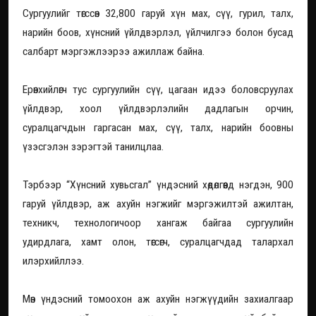
Сургуулийг төгссөн 32,800 гаруй хүн мах, сүү, гурил, талх,
нарийн боов, хүнсний үйлдвэрлэл, үйлчилгээ болон бусад
салбарт мэргэжлээрээ ажиллаж байна.
Ерөнхийлөгч тус сургуулийн сүү, цагаан идээ боловсруулах
үйлдвэр, хоол үйлдвэрлэлийн дадлагын орчин,
суралцагчдын гаргасан мах, сүү, талх, нарийн боовны
үзэсгэлэн зэрэгтэй танилцлаа.
Тэрбээр “Хүнсний хувьсгал” үндэсний хөдөлгөөнд нэгдэн, 900
гаруй үйлдвэр, аж ахуйн нэгжийг мэргэжилтэй ажилтан,
техникч, технологичоор хангаж байгаа сургуулийн
удирдлага, хамт олон, төгсөгч, суралцагчдад талархал
илэрхийллээ.
Мөн үндэсний томоохон аж ахуйн нэгжүүдийн захиалгаар