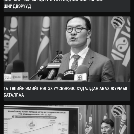
ШИЙДВЭРҮҮД
16 ТӨРЛИЙН ЭМИЙГ НЭГ ЭХ ҮҮСВЭРЭЭС ХУДАЛДАН АВАХ ЖУРМЫГ
БАТАЛЛАА