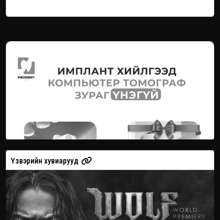
Үзвэрийн хувиарууд