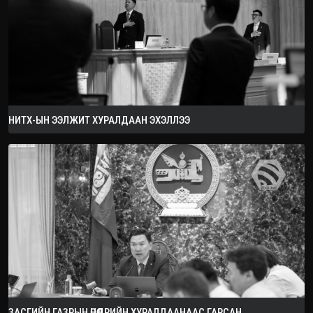
2026.08.08
НИТХ-ЫН ЭЭЛЖИТ ХУРАЛДААН ЭХЭЛЛЭЭ
ЗАСГИЙН ГАЗРЫН ӨНӨӨДРИЙН ХУРАЛДААНААС ГАРСАН