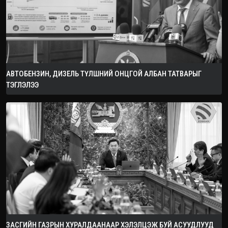
АВТОБЕНЗИН, ДИЗЕЛЬ ТҮЛШНИЙ ОНЦГОЙ АЛБАН ТАТВАРЫГ
ТЭГЛЭЛЭЭ
ЗАСГИЙН ГАЗРЫН ХУРАЛДААНААР ХЭЛЭЛЦЭЖ БУЙ АСУУДЛУУД