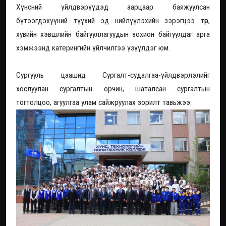
Хүнсний үйлдвэрүүдэд аарцаар баяжуулсан
бүтээгдэхүүний түүхий эд нийлүүлэхийн зэрэгцээ төр,
хувийн хэвшлийн байгууллагуудын зохион байгуулдаг арга
хэмжээнд катерингийн үйлчилгээ үзүүлдэг юм.
Сургууль цаашид Сургалт-судалгаа-үйлдвэрлэлийг
хослуулан сургалтын орчин, шаталсан сургалтын
тогтолцоо, агуулгаа улам сайжруулах зорилт тавьжээ.