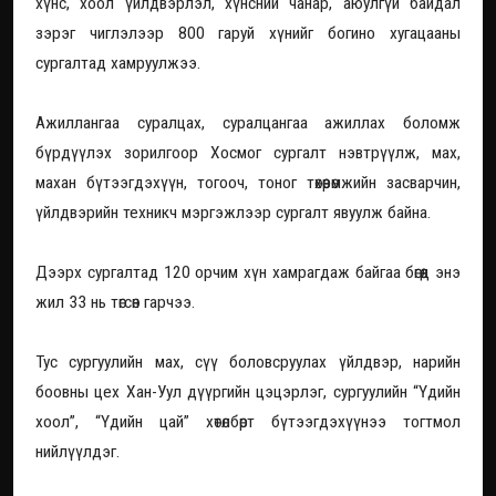
хүнс, хоол үйлдвэрлэл, хүнсний чанар, аюулгүй байдал
зэрэг чиглэлээр 800 гаруй хүнийг богино хугацааны
сургалтад хамруулжээ.
Ажиллангаа суралцах, суралцангаа ажиллах боломж
бүрдүүлэх зорилгоор Хосмог сургалт нэвтрүүлж, мах,
махан бүтээгдэхүүн, тогооч, тоног төхөөрөмжийн засварчин,
үйлдвэрийн техникч мэргэжлээр сургалт явуулж байна.
Дээрх сургалтад 120 орчим хүн хамрагдаж байгаа бөгөөд энэ
жил 33 нь төгсөн гарчээ.
Тус сургуулийн мах, сүү боловсруулах үйлдвэр, нарийн
боовны цех Хан-Уул дүүргийн цэцэрлэг, сургуулийн “Үдийн
хоол”, “Үдийн цай” хөтөлбөрт бүтээгдэхүүнээ тогтмол
нийлүүлдэг.