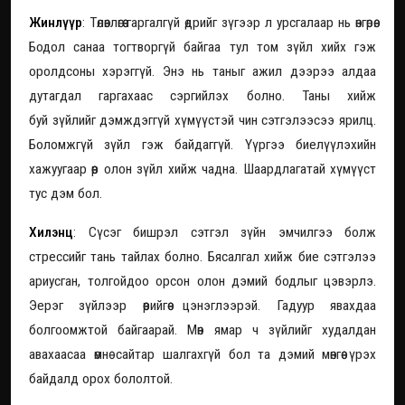
Жинлүүр
: Төлөвлөгөө гаргалгүй өдрийг зүгээр л урсгалаар нь өнгөрөө.
Бодол санаа тогтворгүй байгаа тул том зүйл хийх гэж
оролдсоны хэрэггүй. Энэ нь таныг ажил дээрээ алдаа
дутагдал гаргахаас сэргийлэх болно. Таны хийж
буй зүйлийг дэмждэггүй хүмүүстэй чин сэтгэлээсээ ярилц.
Боломжгүй зүйл гэж байдаггүй. Үүргээ биелүүлэхийн
хажуугаар өөр олон зүйл хийж чадна. Шаардлагатай хүмүүст
тус дэм бол.
Хилэнц
: Сүсэг бишрэл сэтгэл зүйн эмчилгээ болж
стрессийг тань тайлах болно. Бясалгал хийж бие сэтгэлээ
ариусган, толгойдоо орсон олон дэмий бодлыг цэвэрлэ.
Эерэг зүйлээр өөрийгөө цэнэглээрэй. Гадуур явахдаа
болгоомжтой байгаарай. Мөн ямар ч зүйлийг худалдан
авахаасаа өмнө сайтар шалгахгүй бол та дэмий мөнгөө үрэх
байдалд орох бололтой.