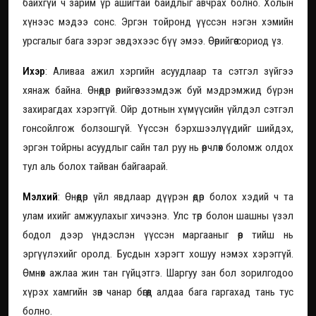
байхгүй ч зарим үр ашигтай байдлыг авчрах болно. Холын
хүнээс мэдээ сонс. Эргэн тойронд үүссэн нэгэн хэмийн
урсгалыг бага зэрэг эвдэхээс бүү эмээ. Өөрийгөө сориод үз.
Ихэр
: Аливаа ажил хэргийн асуудлаар та сэтгэл зүйгээ
хянаж байна. Өнөөдөр өөрийгөө эзэмдэж буй мэдрэмжид бүрэн
захирагдах хэрэггүй. Ойр дотнын хүмүүсийн үйлдэл сэтгэл
гонсойлгож болзошгүй. Үүссэн бэрхшээлүүдийг шийдэх,
эргэн тойрны асуудлыг сайн тал руу нь өөрчлөх боломж олдох
тул аль болох тайван байгаарай.
Мэлхий
: Өнөөдөр үйл явдлаар дүүрэн өдөр болох хэдий ч та
улам ихийг амжуулахыг хичээнэ. Улс төр болон шашны үзэл
бодол дээр үндэслэн үүссэн маргааныг өөр тийш нь
эргүүлэхийг оролд. Бусдын хэрэгт хошуу нэмэх хэрэггүй.
Өмнөх ажлаа жин тан гүйцэтгэ. Шаргуу зан бол зорилгодоо
хүрэх хамгийн зөв чанар бөгөөд алдаа бага гаргахад тань тус
болно.