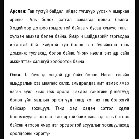
Арслан
: Тав тухгүй байдал, айдас түгшүүр үүсэх ч амархан
арилна. Аль болох сэтгэл санаагаа цэвэр байлга.
Хэдийгээр дотроо гомдолтой байгаа ч бусад хүмүүс таныг
хүлээн авахад бэлэн байна. Ямар ч шийдвэрийг гаргахдаа
итгэлтэй бай. Хайртай хүн болон гэр бүлийнхэн тань
дэмжиж туслахад бэлэн байна. Үнэнч нөхөрлөл энэ өдөр сайн
амжилттай салшгүй холбоотой байна.
Охин
: Та бүхэнд онцгой өдөр байх болно. Нэгэн хэвийн
амьдралын хэв маягаас салж, амьдралдаа амт нэмэх ямар
нэгэн зүйл хийх гэж оролд. Гэхдээ гэнэтийн өөрчлөлтүүд
болон үйл явдлын эргэлтүүд танд хэт их төвөг болохгүй
байхаар зохицуул. Танд хэд хэдэн сэтгэл хөдлөм
боломжуудыг олгоно. Тэсвэртэй байж санаанд тань багтаж
байсан ч гэсэн ямар нэг эрсдэлтэй асуудлыг зохицуулахад
оролцсоны хэрэггүй.