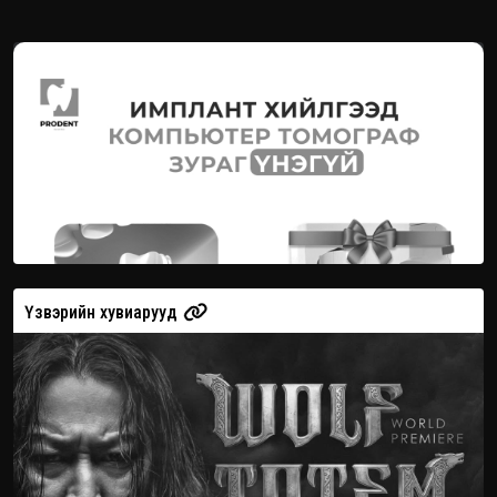
Үзвэрийн хувиарууд