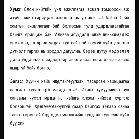
Хумх
: Олон нийтийн үйл ажиллагаа эсвэл томоохон аж
ахуйн ажил хариуцаж ажиллах нь үр ашигтай байна. Сайн
хамтын ажиллагааг бий болгохын тулд удирдлагатайгаа
байнга ярилцаж бай. Аливаа асуудалд зөвхөн өөрийнхөө мэдэх
хэмжээнд л ярьж чадах тул сайн ойлгоогүй зүйл дээрээ
дүгнэлт гаргах нь эрсдэл дагуулна. Хэрэв дутуу мэдээлэл
дээр үндэслэн шийдвэр гаргавал дараа нь алдаагаа засах
амаргүй байх болно.
Загас
: Хуучин найз нөхөдтэйгөө уулзах, тасарсан харьцаагаа
сэргээх хүсэл төрөх магадлалтай. Ихэнх хүмүүсийн оюун
санааны хүсэл мөрөөдөл нь хайнга алхам хийхэд хүргэж
болзошгүй. Хөрөнгө мөнгөө аюулгүй газар байлгах талаар санаа
тавих хэрэгтэй бөгөөд одоо мөнгөө өсгөхийн тулд аз туршсан зүйл
бүү хий.