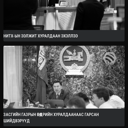
НИТХ-ЫН ЭЭЛЖИТ ХУРАЛДААН ЭХЭЛЛЭЭ
ЗАСГИЙН ГАЗРЫН ӨНӨӨДРИЙН ХУРАЛДААНААС ГАРСАН
ШИЙДВЭРҮҮД