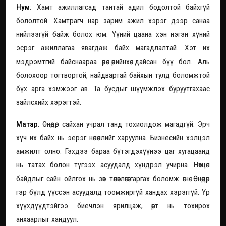
Нум
: Хамт ажиллагсад тантай адил бодолтой байхгүй
бололтой. Хамтрагч нар зарим ажил хэрэг дээр санаа
нийлээгүй байж болох юм. Үүний цаана хэн нэгэн хүний
эсрэг ажиллагаа явагдаж байх магадлалтай. Хэт их
мэдрэмтгий байснаараа өөрөө өөрийнхөө дайсан бүү бол. Аль
болохоор тогтвортой, найдвартай байхын тулд боломжтой
бүх арга хэмжээг ав. Та бусдыг шүүмжлэх буруутгахаас
зайлсхийх хэрэгтэй.
Матар
: Өнөөдөр сайхан учрал танд тохиолдож магадгүй. Эрч
хүч их байх нь эерэг нөлөөллийг харуулна. Бизнесийн хэлцэл
амжилт олно. Гэхдээ бараа бүтэгдэхүүнээ цаг хугацаанд
нь татах болон түгээх асуудалд хүндрэл учирна. Нөхцөл
байдлыг сайн ойлгох нь зөв төлөвлөгөө гаргах боломж өгнө. Өнөөдөр
гэр бүлд үүссэн асуудалд тоомжиргүй хандах хэрэггүй. Үр
хүүхдүүдтэйгээ биечлэн ярилцаж, өөрт нь тохирох
анхаарлыг хандуул.