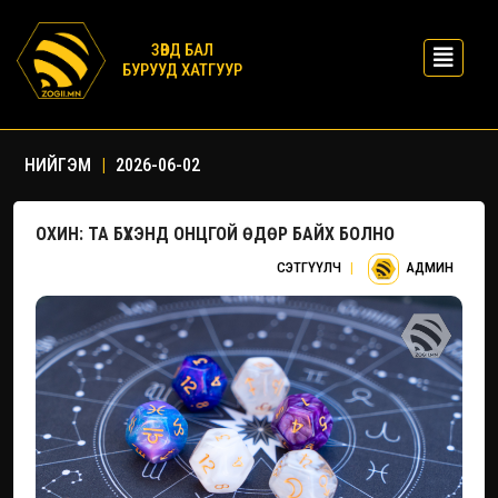
ЗӨВД БАЛ
БУРУУД ХАТГУУР
НИЙГЭМ
|
2026-06-02
ОХИН: ТА БҮХЭНД ОНЦГОЙ ӨДӨР БАЙХ БОЛНО
СЭТГҮҮЛЧ
|
АДМИН