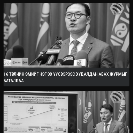
16 ТӨРЛИЙН ЭМИЙГ НЭГ ЭХ ҮҮСВЭРЭЭС ХУДАЛДАН АВАХ ЖУРМЫГ
БАТАЛЛАА