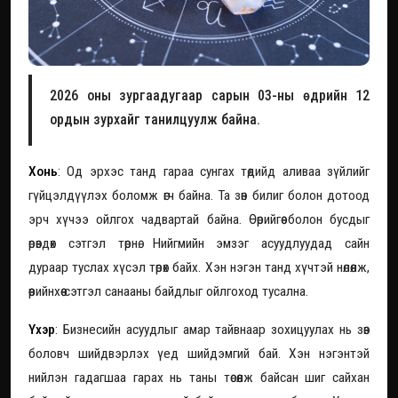
2026 оны зургаадугаар сарын 03-ны өдрийн 12
ордын зурхайг танилцуулж байна.
Хонь
: Од эрхэс танд гараа сунгах төдийд аливаа зүйлийг
гүйцэлдүүлэх боломж өгч байна. Та зөн билиг болон дотоод
эрч хүчээ ойлгох чадвартай байна. Өөрийгөө болон бусдыг
өрөвдөх сэтгэл төрнө. Нийгмийн эмзэг асуудлуудад сайн
дураар туслах хүсэл төрөх байх. Хэн нэгэн танд хүчтэй нөлөөлж,
өөрийнхөө сэтгэл санааны байдлыг ойлгоход тусална.
Үхэр
: Бизнесийн асуудлыг амар тайвнаар зохицуулах нь зөв
боловч шийдвэрлэх үед шийдэмгий бай. Хэн нэгэнтэй
нийлэн гадагшаа гарах нь таны төсөөлж байсан шиг сайхан