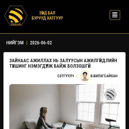
ЗӨВД БАЛ
БУРУУД ХАТГУУР
НИЙГЭМ
|
2026-06-02
ЗАЙНААС АЖИЛЛАХ НЬ ЗАЛУУСЫН АЖИЛГҮЙДЛИЙН
ТҮВШИНГ НЭМЭГДҮҮЛЖ БАЙЖ БОЛЗОШГҮЙ
СЭТГҮҮЛЧ
|
Б.БИЛЭГСАЙХАН