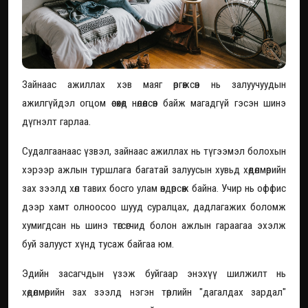
Зайнаас ажиллах хэв маяг өргөжсөн нь залуучуудын
ажилгүйдэл огцом өсөхөд нөлөөлсөн байж магадгүй гэсэн шинэ
дүгнэлт гарлаа.
Судалгаанаас үзвэл, зайнаас ажиллах нь түгээмэл болохын
хэрээр ажлын туршлага багатай залуусын хувьд хөдөлмөрийн
зах зээлд хөл тавих босго улам өндөрсөж байна. Учир нь оффис
дээр хамт олноосоо шууд суралцах, дадлагажих боломж
хумигдсан нь шинэ төгсөгчид болон ажлын гараагаа эхэлж
буй залууст хүнд тусаж байгаа юм.
Эдийн засагчдын үзэж буйгаар энэхүү шилжилт нь
хөдөлмөрийн зах зээлд нэгэн төрлийн "дагалдах зардал"