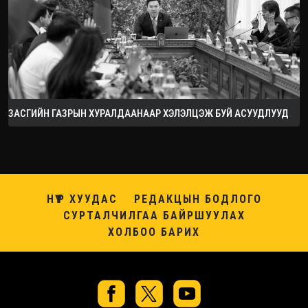
ЗАСГИЙН ГАЗРЫН ХУРАЛДААНААР ХЭЛЭЛЦЭЖ БУЙ АСУУДЛУУД
НҮҮР ХУУДАС
РЕДАКЦЫН БОДЛОГО
СУРТАЛЧИЛГАА БАЙРШУУЛАХ
ХОЛБОО БАРИХ