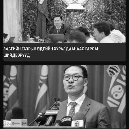
ЗАСГИЙН ГАЗРЫН ӨНӨӨДРИЙН ХУРАЛДААНААС ГАРСАН
ШИЙДВЭРҮҮД