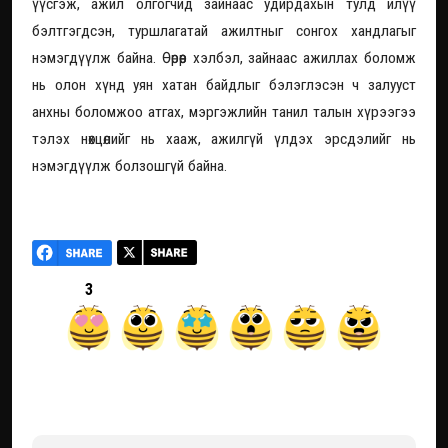
үүсгэж, ажил олгогчид зайнаас удирдахын тулд илүү
бэлтгэгдсэн, туршлагатай ажилтныг сонгох хандлагыг
нэмэгдүүлж байна. Өөрөөр хэлбэл, зайнаас ажиллах боломж
нь олон хүнд уян хатан байдлыг бэлэглэсэн ч залууст
анхны боломжоо атгах, мэргэжлийн танил талын хүрээгээ
тэлэх нөхцөлийг нь хааж, ажилгүй үлдэх эрсдэлийг нь
нэмэгдүүлж болзошгүй байна.
3