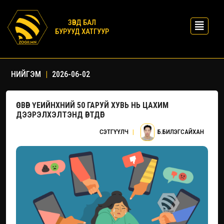
ЗӨВД БАЛ
БУРУУД ХАТГУУР
НИЙГЭМ
|
2026-06-02
ӨСВӨР ҮЕИЙНХНИЙ 50 ГАРУЙ ХУВЬ НЬ ЦАХИМ
ДЭЭРЭЛХЭЛТЭНД ӨРТДӨГ
СЭТГҮҮЛЧ
|
Б.БИЛЭГСАЙХАН