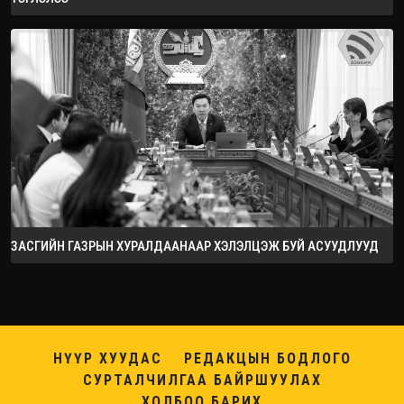
ЗАСГИЙН ГАЗРЫН ХУРАЛДААНААР ХЭЛЭЛЦЭЖ БУЙ АСУУДЛУУД
НҮҮР ХУУДАС
РЕДАКЦЫН БОДЛОГО
СУРТАЛЧИЛГАА БАЙРШУУЛАХ
ХОЛБОО БАРИХ