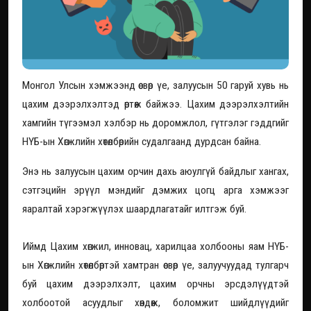
Монгол Улсын хэмжээнд өсвөр үе, залуусын 50 гаруй хувь нь
цахим дээрэлхэлтэд өртөж байжээ. Цахим дээрэлхэлтийн
хамгийн түгээмэл хэлбэр нь доромжлол, гүтгэлэг гэддгийг
НҮБ-ын Хөгжлийн хөтөлбөрийн судалгаанд дурдсан байна.
Энэ нь залуусын цахим орчин дахь аюулгүй байдлыг хангах,
сэтгэцийн эрүүл мэндийг дэмжих цогц арга хэмжээг
яаралтай хэрэгжүүлэх шаардлагатайг илтгэж буй.
Иймд Цахим хөгжил, инновац, харилцаа холбооны яам НҮБ-
ын Хөгжлийн хөтөлбөртэй хамтран өсвөр үе, залуучуудад тулгарч
буй цахим дээрэлхэлт, цахим орчны эрсдэлүүдтэй
холбоотой асуудлыг хөндөж, боломжит шийдлүүдийг