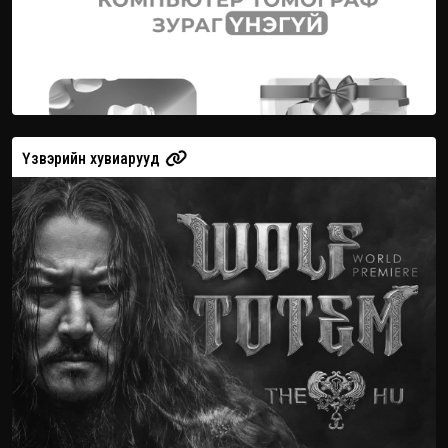
Үзвэрийн хувиарууд