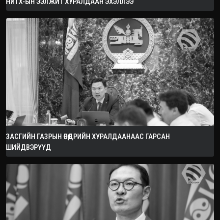
НИТХ-ЫН ЭЭЛЖИТ ХУРАЛДААН ЭХЭЛЛЭЭ
ЗАСГИЙН ГАЗРЫН ӨНӨӨДРИЙН ХУРАЛДААНААС ГАРСАН
ШИЙДВЭРҮҮД