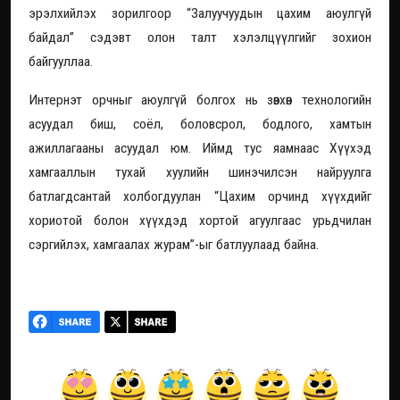
эрэлхийлэх зорилгоор “Залуучуудын цахим аюулгүй
байдал” сэдэвт олон талт хэлэлцүүлгийг зохион
байгууллаа.
Интернэт орчныг аюулгүй болгох нь зөвхөн технологийн
асуудал биш, соёл, боловсрол, бодлого, хамтын
ажиллагааны асуудал юм. Иймд тус яамнаас Хүүхэд
хамгааллын тухай хуулийн шинэчилсэн найруулга
батлагдсантай холбогдуулан “Цахим орчинд хүүхдийг
хориотой болон хүүхдэд хортой агуулгаас урьдчилан
сэргийлэх, хамгаалах журам”-ыг батлуулаад байна.