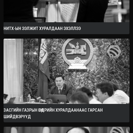
НИТХ-ЫН ЭЭЛЖИТ ХУРАЛДААН ЭХЭЛЛЭЭ
ЗАСГИЙН ГАЗРЫН ӨНӨӨДРИЙН ХУРАЛДААНААС ГАРСАН
ШИЙДВЭРҮҮД