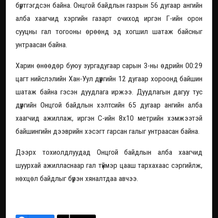
бүртгэгдсэн байна. Онцгой байдлын газрын 56 дугаар ангийн
алба хаагчид хэргийн газарт очиход иргэн Г-ийн орон
сууцны гал тогооны өрөөнд эд хогшил шатаж байсныг
унтраасан байна.
Харин өнөөдөр буюу зургадугаар сарын 3-ны өдрийн 00:29
цагт нийслэлийн Хан-Уул дүүргийн 12 дугаар хороонд байшин
шатаж байна гэсэн дуудлага иржээ. Дуудлагын дагуу тус
дүүргийн Онцгой байдлын хэлтсийн 65 дугаар ангийн алба
хаагчид ажиллаж, иргэн С-ийн 8х10 метрийн хэмжээтэй
байшингийн дээврийн хэсэгт гарсан галыг унтраасан байна.
Дээрх тохиолдлуудад Онцгой байдлын алба хаагчид
шуурхай ажилласнаар гал түймэр цааш тархахаас сэргийлж,
нөхцөл байдлыг бүрэн хяналтдаа авчээ.