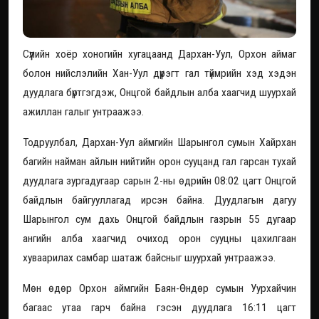
Сүүлийн хоёр хоногийн хугацаанд Дархан-Уул, Орхон аймаг
болон нийслэлийн Хан-Уул дүүрэгт гал түймрийн хэд хэдэн
дуудлага бүртгэгдэж, Онцгой байдлын алба хаагчид шуурхай
ажиллан галыг унтраажээ.
Тодруулбал, Дархан-Уул аймгийн Шарынгол сумын Хайрхан
багийн найман айлын нийтийн орон сууцанд гал гарсан тухай
дуудлага зургадугаар сарын 2-ны өдрийн 08:02 цагт Онцгой
байдлын байгууллагад ирсэн байна. Дуудлагын дагуу
Шарынгол сум дахь Онцгой байдлын газрын 55 дугаар
ангийн алба хаагчид очиход орон сууцны цахилгаан
хуваарилах самбар шатаж байсныг шуурхай унтраажээ.
Мөн өдөр Орхон аймгийн Баян-Өндөр сумын Уурхайчин
багаас утаа гарч байна гэсэн дуудлага 16:11 цагт