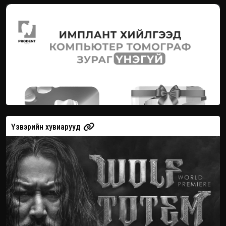
Үзвэрийн хувиарууд