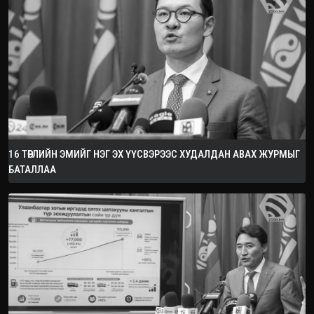
16 ТӨРЛИЙН ЭМИЙГ НЭГ ЭХ ҮҮСВЭРЭЭС ХУДАЛДАН АВАХ ЖУРМЫГ
БАТАЛЛАА