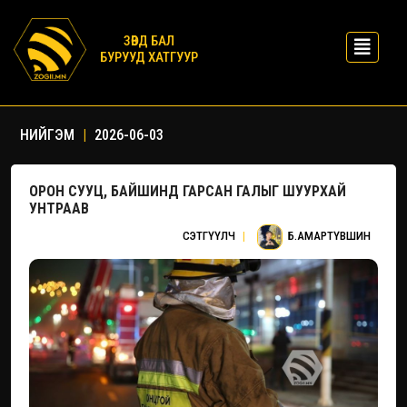
ЗӨВД БАЛ
БУРУУД ХАТГУУР
НИЙГЭМ
|
2026-06-03
ОРОН СУУЦ, БАЙШИНД ГАРСАН ГАЛЫГ ШУУРХАЙ
УНТРААВ
СЭТГҮҮЛЧ
|
Б.АМАРТҮВШИН