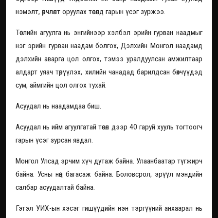
нэмэлт, өөрчлөлт оруулах төсөлд гарын үсэг зуржээ.
Төслийн агуулга нь энгийнээр хэлбэл эрийн гурван наадмыг
нэг эрийн гурван наадам болгох, Дэлхийн Монгол наадамд
дэлхийн аварга цол олгох, тэмээ уралдуулсан амжилтаар
алдарт уяач төрүүлэх, хилийн чанадад барилдсан бөхчүүдэд
сум, аймгийн цол олгох тухай.
Асуудал нь наадамдаа биш.
Асуудал нь ийм агуулгатай төсөл дээр 40 гаруй хууль тогтоогч
гарын үсэг зурсан явдал.
Монгол Улсад эрчим хүч дутаж байна. Улаанбаатар түгжирч
байна. Усны нөөц багасаж байна. Боловсрол, эрүүл мэндийн
салбар асуудалтай байна.
Гэтэл УИХ-ын хэсэг гишүүдийн нэн тэргүүний анхаарал нь