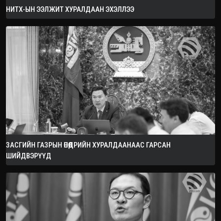
НИТХ-ЫН ЭЭЛЖИТ ХУРАЛДААН ЭХЭЛЛЭЭ
ЗАСГИЙН ГАЗРЫН ӨНӨӨДРИЙН ХУРАЛДААНААС ГАРСАН
ШИЙДВЭРҮҮД