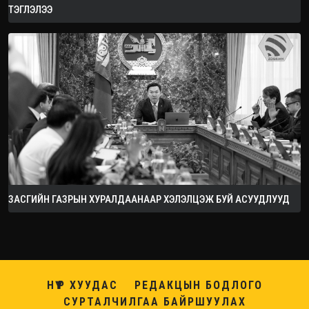
ТЭГЛЭЛЭЭ
ЗАСГИЙН ГАЗРЫН ХУРАЛДААНААР ХЭЛЭЛЦЭЖ БУЙ АСУУДЛУУД
НҮҮР ХУУДАС
РЕДАКЦЫН БОДЛОГО
СУРТАЛЧИЛГАА БАЙРШУУЛАХ