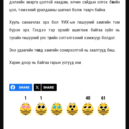
дэлхийн аварга цолтой наадам, элчин сайдын олгох бөхийн
цол, тэмээний уралдааны шагнал болж таарч байна.
Хууль санаачлах эрх бол УИХ-ын гишүүний хамгийн том
бүрэн эрх. Гэхдээ тэр эрхийг ашиглаж байгаа зүйл нь
тухайн гишүүний улс төрийн сэтгэлгээний хэмжүүр болдог.
Энэ удаагийн төсөлд хамгийн сонирхолтой нь заалтууд биш.
Харин доор нь байгаа гарын үсгүүд юм.
1
1
40
61