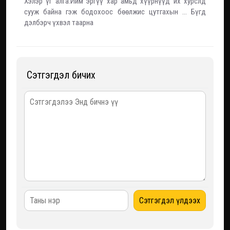
Хэлэр үг алга.Ийм эргүү хар амьд хүүрнүүд их хурслд
сууж байна гэж бодохоос бөөлжис цутгахын ... Бүгд
дэлбэрч үхвэл таарна
Сэтгэгдэл бичих