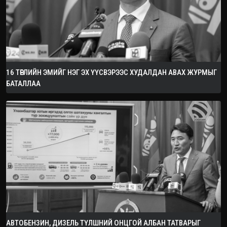
16 ТӨРЛИЙН ЭМИЙГ НЭГ ЭХ ҮҮСВЭРЭЭС ХУДАЛДАН АВАХ ЖУРМЫГ
БАТАЛЛАА
АВТОБЕНЗИН, ДИЗЕЛЬ ТҮЛШНИЙ ОНЦГОЙ АЛБАН ТАТВАРЫГ