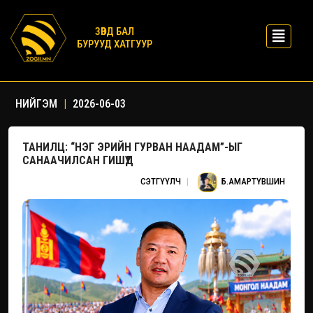
ЗӨВД БАЛ
БУРУУД ХАТГУУР
НИЙГЭМ
|
2026-06-03
ТАНИЛЦ: “НЭГ ЭРИЙН ГУРВАН НААДАМ”-ЫГ
САНААЧИЛСАН ГИШҮҮД
СЭТГҮҮЛЧ
|
Б.АМАРТҮВШИН