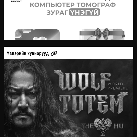
Үзвэрийн хувиарууд