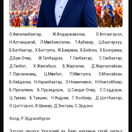
О.Амгаланбаатар, Ж.Алдаржавхлан, О.Алтангэрэл,
Н.Алтаншагай, Л.Мөнхбаясгалан, Т.Аубакир, Ц.Баатархүү,
Б.Батбаатар, Х.Баттулга, Ж.Баярмаа, Б.Бейсен, Х.Болормаа,
Д.Бум-Очир, Ж.Галбадрах, Г.Ганбаатар, С.Ганбаатар,
Д.Ганбат, Х.Жангабыл, Б.Жаргалан, Д.Жаргалсайхан,
Г.Лувсанжамц, Ц.Мөнхбат, П.Мөнхтулга, З.Мэнсайхан,
Б.Найдалаа, Н.Наранбаатар, О.Номинчимэг, Н.Номтойбаяр,
Б.Пунсалмаа, Б.Пүрэвдорж, Ц.Сандаг-Очир, С.Сэддорж,
Ц.Туваан, Б.Түвшин, Ч.Ундрам, Г.Хосбаяр, Д.Цогтбаатар,
О.Цогтгэрэл, Ө.Шижир, Д.Энхтуяа, С.Эрдэнэ
болд, Р.Эрдэнэбүрэн.
Эдгээр гишүүд Үндэсний их баяр наадмын тухай хуульд