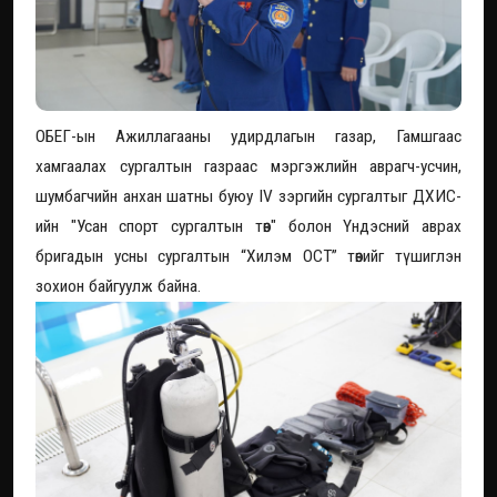
ОБЕГ-ын Ажиллагааны удирдлагын газар, Гамшгаас
хамгаалах сургалтын газраас мэргэжлийн аврагч-усчин,
шумбагчийн анхан шатны буюу IV зэргийн сургалтыг ДХИС-
ийн "Усан спорт сургалтын төв" болон Үндэсний аврах
бригадын усны сургалтын “Хилэм ОСТ” төвийг түшиглэн
зохион байгуулж байна.