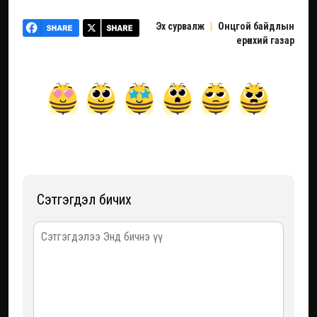
Эх сурвалж
|
Онцгой байдлын
ерөнхий газар
Сэтгэгдэл бичих