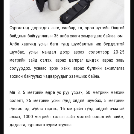
Сургалтад дэргэдэх анги, салбар, төв, орон нутгийн Онцгой
байдлын байгууллагын 35 алба хаагч хамрагдаж байгаа юм.
Алба хаагчид усны бага гүнд шумбалтын иж бүрдэлтэй
шумбах, усны мандал дээр аврах сэлэлтээр 20-25
метрийн зайд сэлэх, аврах цагираг шидэх, аврах завь
сэлүүрдэх, уснаас эрэн хайх, аврах бүлгийн ажиллагаа
зохион байгуулах чадваруудыг эзэмшиж байна.
Мөн 3, 5 метрийн өндрөөс ус руу үсрэх, 50 метрийн мэлхий
сэлэлт, 25 метрийн усны гүнд хөндлөн шумбах, 5 метрийн
гүнээс эд зүйлс гаргах, 16 метрийн гүнд хөндлөн ачаатай
алхах, 1000 метрийн холын зайн мэлхий сэлэлтийг хийж,
дадлага, туршлага хуримтлуулна.