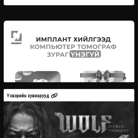
Үзвэрийн хувиарууд