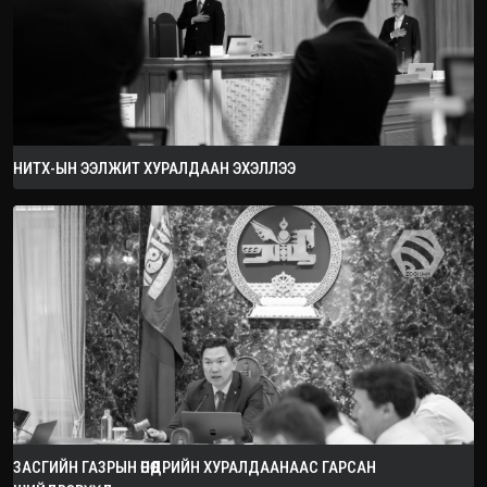
НИТХ-ЫН ЭЭЛЖИТ ХУРАЛДААН ЭХЭЛЛЭЭ
ЗАСГИЙН ГАЗРЫН ӨНӨӨДРИЙН ХУРАЛДААНААС ГАРСАН