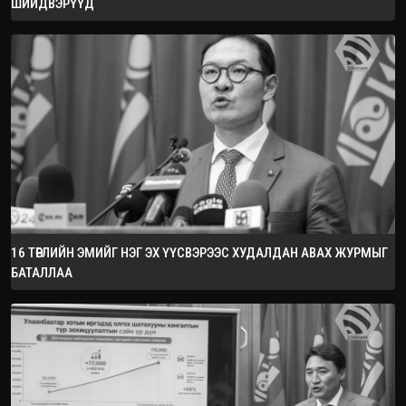
ШИЙДВЭРҮҮД
16 ТӨРЛИЙН ЭМИЙГ НЭГ ЭХ ҮҮСВЭРЭЭС ХУДАЛДАН АВАХ ЖУРМЫГ
БАТАЛЛАА