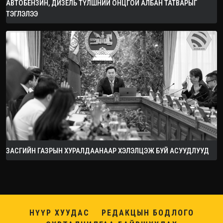
АВТОБЕНЗИН, ДИЗЕЛЬ ТҮЛШНИЙ ОНЦГОЙ АЛБАН ТАТВАРЫГ
ТЭГЛЭЛЭЭ
ЗАСГИЙН ГАЗРЫН ХУРАЛДААНААР ХЭЛЭЛЦЭЖ БУЙ АСУУДЛУУД
НҮҮР ХУУДАС
РЕДАКЦЫН БОДЛОГО