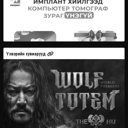
Үзвэрийн хувиарууд