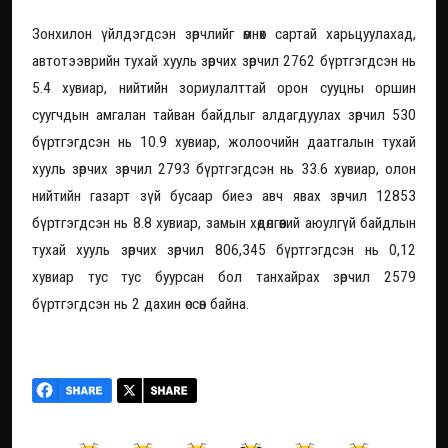
Зонхилон үйлдэгдсэн зөрчлийг өмнөх сартай харьцуулахад,
автотээврийн тухай хууль зөрчих зөрчил 2762 бүртгэгдсэн нь
5.4 хувиар, нийтийн зориулалттай орон сууцны оршин
суугчдын амгалан тайван байдлыг алдагдуулах зөрчил 530
бүртгэгдсэн нь 10.9 хувиар, жолоочийн даатгалын тухай
хууль зөрчих зөрчил 2793 бүртгэгдсэн нь 33.6 хувиар, олон
нийтийн газарт зүй бусаар биеэ авч явах зөрчил 12853
бүртгэгдсэн нь 8.8 хувиар, замын хөдөлгөөний аюулгүй байдлын
тухай хууль зөрчих зөрчил 806,345 бүртгэгдсэн нь 0,12
хувиар тус тус буурсан бол танхайрах зөрчил 2579
бүртгэгдсэн нь 2 дахин өссөн байна.