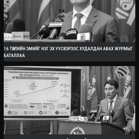
16 ТӨРЛИЙН ЭМИЙГ НЭГ ЭХ ҮҮСВЭРЭЭС ХУДАЛДАН АВАХ ЖУРМЫГ
БАТАЛЛАА