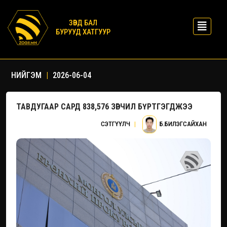
ЗӨВД БАЛ
БУРУУД ХАТГУУР
НИЙГЭМ
|
2026-06-04
ТАВДУГААР САРД 838,576 ЗӨРЧИЛ БҮРТГЭГДЖЭЭ
СЭТГҮҮЛЧ
|
Б.БИЛЭГСАЙХАН