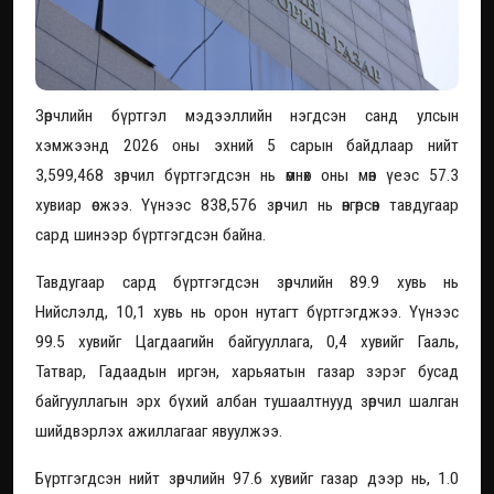
Зөрчлийн бүртгэл мэдээллийн нэгдсэн санд улсын
хэмжээнд 2026 оны эхний 5 сарын байдлаар нийт
3,599,468 зөрчил бүртгэгдсэн нь өмнөх оны мөн үеэс 57.3
хувиар өсжээ. Үүнээс 838,576 зөрчил нь өнгөрсөн тавдугаар
сард шинээр бүртгэгдсэн байна.
Тавдугаар сард бүртгэгдсэн зөрчлийн 89.9 хувь нь
Нийслэлд, 10,1 хувь нь орон нутагт бүртгэгджээ. Үүнээс
99.5 хувийг Цагдаагийн байгууллага, 0,4 хувийг Гааль,
Татвар, Гадаадын иргэн, харьяатын газар зэрэг бусад
байгууллагын эрх бүхий албан тушаалтнууд зөрчил шалган
шийдвэрлэх ажиллагааг явуулжээ.
Бүртгэгдсэн нийт зөрчлийн 97.6 хувийг газар дээр нь, 1.0