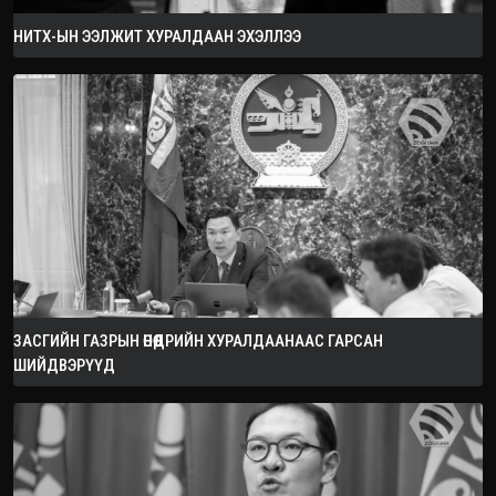
НИТХ-ЫН ЭЭЛЖИТ ХУРАЛДААН ЭХЭЛЛЭЭ
ЗАСГИЙН ГАЗРЫН ӨНӨӨДРИЙН ХУРАЛДААНААС ГАРСАН
ШИЙДВЭРҮҮД