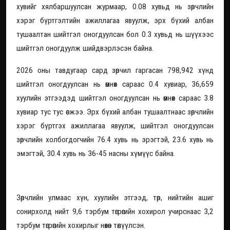
хувийг хялбаршуулсан журмаар, 0.08 хувьд нь зөрчлийн
хэрэг бүртгэлтийн ажиллагаа явуулж, эрх бүхий албан
тушаалтан шийтгэл оногдуулсан бол 0.3 хувьд нь шүүхээс
шийтгэл оногдуулж шийдвэрлэсэн байна.
2026 оны тавдугаар сард зөрчил гаргасан 798,942 хүнд
шийтгэл оногдуулсан нь өмнөх сараас 0.4 хувиар, 36,659
хуулийн этгээдэд шийтгэл оногдуулсан нь өмнөх сараас 3.8
хувиар тус тус өсжээ. Эрх бүхий албан тушаалтнаас зөрчлийн
хэрэг бүртгэх ажиллагаа явуулж, шийтгэл оногдуулсан
зөрчлийн холбогдогчийн 76.4 хувь нь эрэгтэй, 23.6 хувь нь
эмэгтэй, 30.4 хувь нь 36-45 насны хүмүүс байна.
Зөрчлийн улмаас хүн, хуулийн этгээд, төр, нийтийн ашиг
сонирхолд нийт 9,6 тэрбум төгрөгийн хохирол учирснаас 3,2
тэрбум төгрөгийн хохирлыг нөхөн төлүүлсэн.