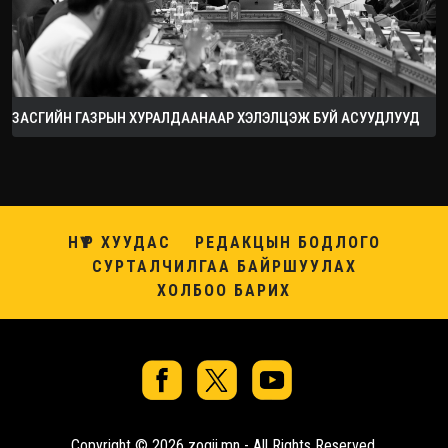
ЗАСГИЙН ГАЗРЫН ХУРАЛДААНААР ХЭЛЭЛЦЭЖ БУЙ АСУУДЛУУД
НҮҮР ХУУДАС
РЕДАКЦЫН БОДЛОГО
СУРТАЛЧИЛГАА БАЙРШУУЛАХ
ХОЛБОО БАРИХ
Copyright © 2026 zogii.mn - All Rights Reserved.