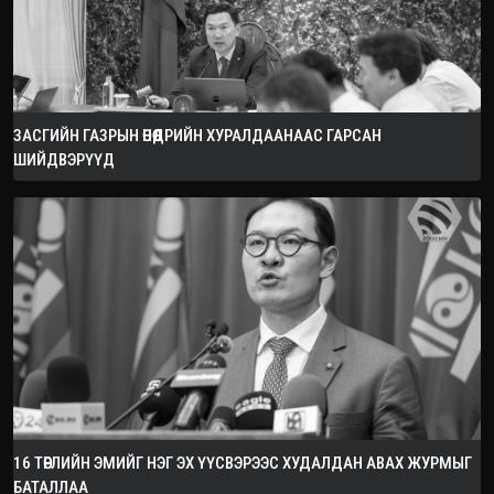
ЗАСГИЙН ГАЗРЫН ӨНӨӨДРИЙН ХУРАЛДААНААС ГАРСАН
ШИЙДВЭРҮҮД
16 ТӨРЛИЙН ЭМИЙГ НЭГ ЭХ ҮҮСВЭРЭЭС ХУДАЛДАН АВАХ ЖУРМЫГ
БАТАЛЛАА