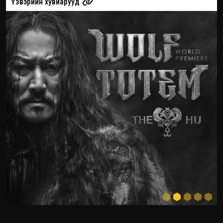
Үзвэрийн хувиарууд