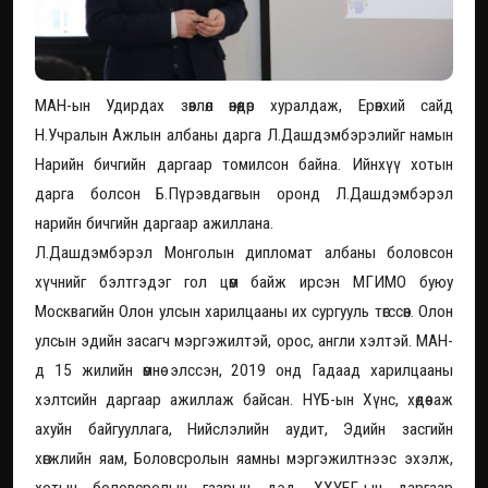
МАН-ын Удирдах зөвлөл өнөөдөр хуралдаж, Ерөнхий сайд
Н.Учралын Ажлын албаны дарга Л.Дашдэмбэрэлийг намын
Нарийн бичгийн даргаар томилсон байна. Ийнхүү хотын
дарга болсон Б.Пүрэвдагвын оронд Л.Дашдэмбэрэл
нарийн бичгийн даргаар ажиллана.
Л.Дашдэмбэрэл Монголын дипломат албаны боловсон
хүчнийг бэлтгэдэг гол цөм байж ирсэн МГИМО буюу
Москвагийн Олон улсын харилцааны их сургууль төгссөн. Олон
улсын эдийн засагч мэргэжилтэй, орос, англи хэлтэй. МАН-
д 15 жилийн өмнө элссэн, 2019 онд Гадаад харилцааны
хэлтсийн даргаар ажиллаж байсан. НҮБ-ын Хүнс, хөдөө аж
ахуйн байгууллага, Нийслэлийн аудит, Эдийн засгийн
хөгжлийн яам, Боловсролын яамны мэргэжилтнээс эхэлж,