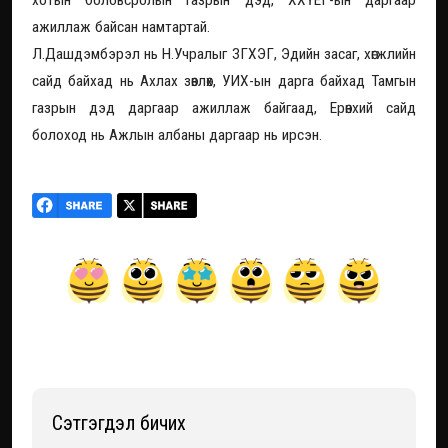
хотын боловсролын газрын дэд, ХХҮЕГ-ын даргаар
ажиллаж байсан намтартай.
Л.Дашдэмбэрэл нь Н.Учралыг ЗГХЭГ, Эдийн засаг, хөгжлийн
сайд байхад нь Ахлах зөвлөх, УИХ-ын дарга байхад Тамгын
газрын дэд даргаар ажиллаж байгаад, Ерөнхий сайд
болоход нь Ажлын албаны даргаар нь ирсэн.
Сэтгэгдэл бичих