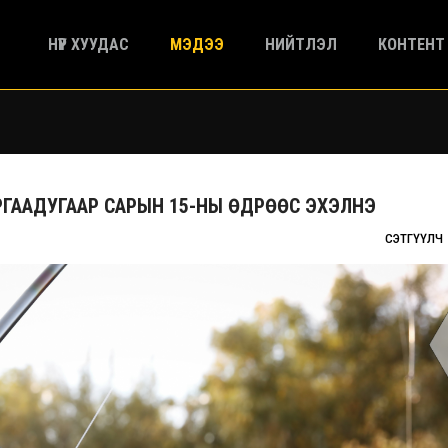
НҮҮР ХУУДАС
МЭДЭЭ
НИЙТЛЭЛ
КОНТЕНТ
УРГААДУГААР САРЫН 15-НЫ ӨДРӨӨС ЭХЭЛНЭ
СЭТГҮҮЛЧ