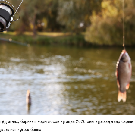
Үзвэрийн хувиарууд
Үз
н үед агнах, барихыг хориглосон хугацаа 2026 оны зургаадугаар сары
ээллийг хүргэж байна.