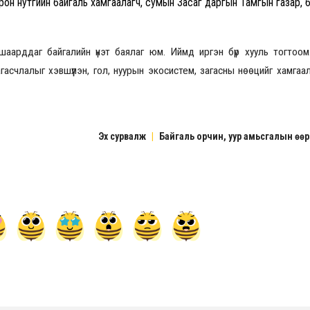
он нутгийн байгаль хамгаалагч, сумын Засаг даргын Тамгын газар, 
шаарддаг байгалийн үнэт баялаг юм. Иймд иргэн бүр хууль тогто
гасчлалыг хэвшүүлэн, гол, нуурын экосистем, загасны нөөцийг хамгаа
Эх сурвалж
|
Байгаль орчин, уур амьсгалын өө