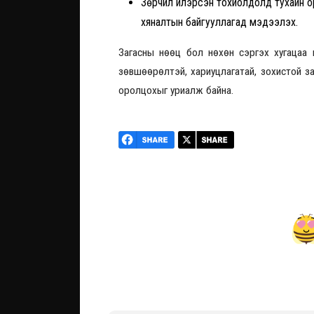
Зөрчил илэрсэн тохиолдолд тухайн ор
хяналтын байгууллагад мэдээлэх.
Загасны нөөц бол нөхөн сэргэх хугацаа 
зөвшөөрөлтэй, хариуцлагатай, зохистой за
оролцохыг уриалж байна.