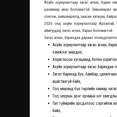
Ахуйн зориулалтаар загас агнах, барих 
цахимаар авах боломжтой. Зөвшөөрөл ава
сонгож, зөвшөөрөлд заасан хугацаа, байр
2026 онд ахуйн зориулалтаар Архангай, Б
аймгуудад загас агнах, барих боломжтой.
Загас агнах, барихдаа дараах зохицуулалты
Ахуйн зориулалтаар загас агнах, бари
хэмжээг мөрдөх;
Хориглосон хугацаанд болон хориглосо
Ахуйн зориулалтаар загас барихдаа т
Загас барихад буу, бамбар, цахилгаан
ашиглахгүй байх;
Гол, мөрөнд бүх төрлийн завиар загас
Гол, нуурын эрэг орчмын хог хаягдлы
Гал түймрийн эрсдэлээс сэргийлж ил г
байх;