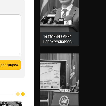
16 ТӨРЛИЙН ЭМИЙГ
НЭГ ЭХ ҮҮСВЭРЭЭС
ХУДАЛДАН АВАХ
ЖУРМЫГ БАТАЛЛАА