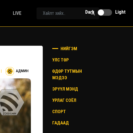
Dark
Light
LIVE
НИЙГЭМ
УЛС ТӨР
ӨДӨР ТУТМЫН
|
АДМИН
МЭДЭЭ
ЭРҮҮЛ МЭНД
УРЛАГ СОЁЛ
СПОРТ
ГАДААД