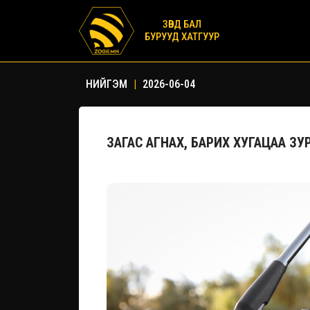
ЗӨВД БАЛ
БУРУУД ХАТГУУР
НИЙГЭМ
|
2026-06-04
ЗАГАС АГНАХ, БАРИХ ХУГАЦАА З