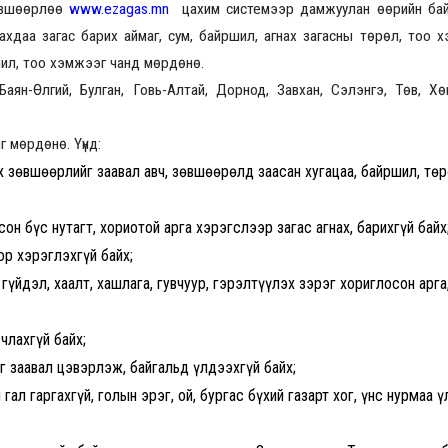
зөвшөөрлөө
www.ezagas.mn
цахим системээр дамжуулан өөрийн байг
хдаа загас барих аймаг, сум, байршил, агнах загасны төрөл, тоо 
шил, тоо хэмжээг чанд мөрдөнө.
2026.08.30 20:00
аян-Өлгий, Булган, Говь-Алтай, Дорнод, Завхан, Сэлэнгэ, Төв, Хө
г мөрдөнө. Үүнд:
х зөвшөөрлийг заавал авч, зөвшөөрөлд заасан хугацаа, байршил, төр
н бүс нутагт, хориотой арга хэрэгслээр загас агнах, барихгүй байх
ор хэрэглэхгүй байх;
 гүйдэл, хаалт, хашлага, гувчуур, гэрэлтүүлэх зэрэг хориглосон арга
члахгүй байх;
г заавал цэвэрлэж, байгальд үлдээхгүй байх;
ал гаргахгүй, голын эрэг, ой, бургас бүхий газарт хог, үнс нурмаа 