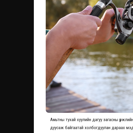
Амьтны тухай хуулийн дагуу загасны үржлий
дуусаж байгаатай холбогдуулан дараах мэд