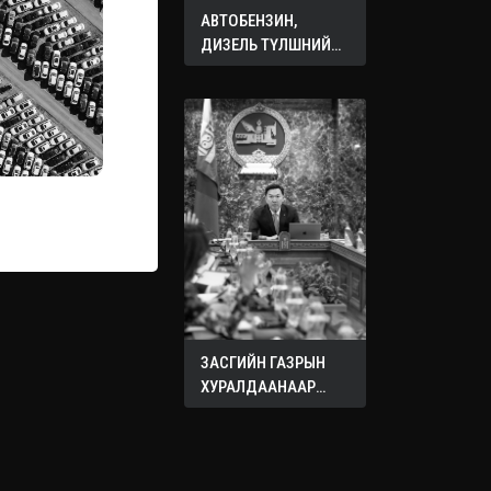
АВТОБЕНЗИН,
ДИЗЕЛЬ ТҮЛШНИЙ
ОНЦГОЙ АЛБАН
ТАТВАРЫГ ТЭГЛЭЛЭЭ
ЗАСГИЙН ГАЗРЫН
ХУРАЛДААНААР
ХЭЛЭЛЦЭЖ БУЙ
АСУУДЛУУД