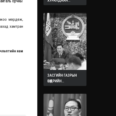
ХУРАЛДААН
байгаль орчны
ЭХЭЛЛЭЭ
омжоо мөрдөж,
лахад хамтран
рчлөлтийн яам
ЗАСГИЙН ГАЗРЫН
ӨНӨӨДРИЙН
ХУРАЛДААНААС
ГАРСАН
ШИЙДВЭРҮҮД