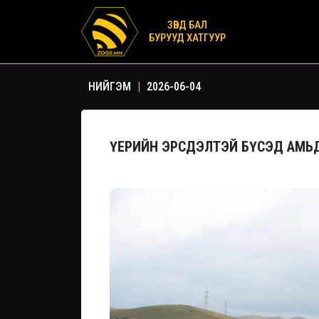
ЗӨВД БАЛ
БУРУУД ХАТГУУР
НИЙГЭМ
|
2026-06-04
ҮЕРИЙН ЭРСДЭЛТЭЙ БҮСЭД АМЬД