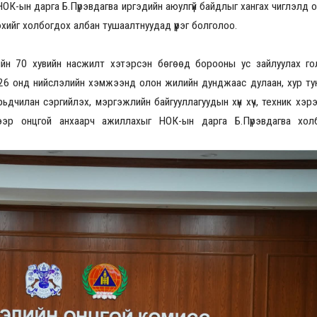
ОК-ын дарга Б.Пүрэвдагва иргэдийн аюулгүй байдлыг хангах чиглэлд о
хийг холбогдох албан тушаалтнуудад үүрэг болголоо.
2026.08.30 20:00
жийн 70 хувийн насжилт хэтэрсэн бөгөөд борооны ус зайлуулах г
26 онд нийслэлийн хэмжээнд олон жилийн дунджаас дулаан, хур ту
ьдчилан сэргийлэх, мэргэжлийн байгууллагуудын хүн хүч, техник хэрэ
ээр онцгой анхаарч ажиллахыг НОК-ын дарга Б.Пүрэвдагва хол