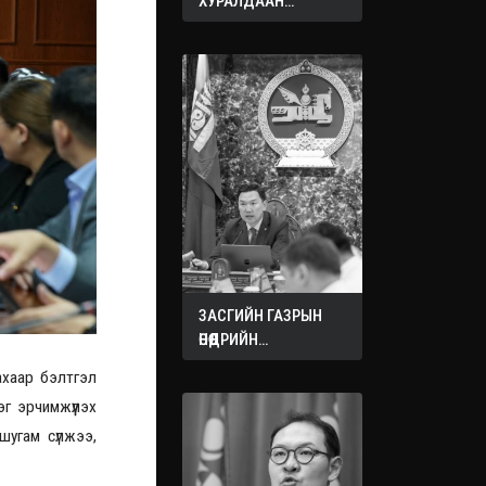
ХУРАЛДААН
ЭХЭЛЛЭЭ
ЗАСГИЙН ГАЗРЫН
ӨНӨӨДРИЙН
ХУРАЛДААНААС
ахаар бэлтгэл
ГАРСАН
эг эрчимжүүлэх
ШИЙДВЭРҮҮД
шугам сүлжээ,