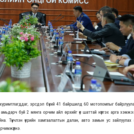
уримтлагддаг, эрсдэл бүхий 41 байршилд 60 мотопомпыг байрлуул
амьдарч буй 2 мянга орчим айл өрхийг үе шаттай нүүлгэх арга хэмжэ
а. Түүнчлэн үерийн хамгаалалтын далан, авто замын ус зайлуулах 
рчимжүүлнэ.