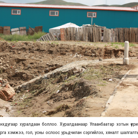
Үзвэрийн хувиарууд
Үз
хдугаар хуралдаан боллоо. Хуралдаанаар Улаанбаатар хотын үери
рга хэмжээ, гол, усны ослоос урьдчилан сэргийлэх, хяналт шалгалты