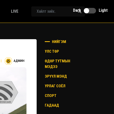
Dark
Light
LIVE
НИЙГЭМ
УЛС ТӨР
ӨДӨР ТУТМЫН
|
АДМИН
МЭДЭЭ
ЭРҮҮЛ МЭНД
УРЛАГ СОЁЛ
СПОРТ
ГАДААД