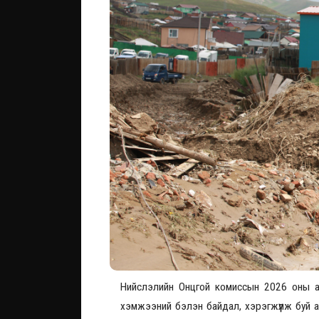
Нийслэлийн Онцгой комиссын 2026 оны ан
хэмжээний бэлэн байдал, хэрэгжүүлж буй а