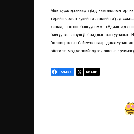
Мөн хуралдаанаар хүүхэд хамгааллын орчны
төрийн болон хувийн хэвшлийн хүүхэд хамг
хашаа, ногоон байгууламж, хүүхдийн зусла
байгуулж, аюулгүй байдлыг хангуулахыг 
боловсролын байгууллагаар дамжуулан эцэг 
ойлголт, мэдээллийг хүргэх ажлыг эрчимжүүл