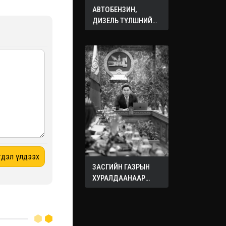
АВТОБЕНЗИН,
ДИЗЕЛЬ ТҮЛШНИЙ
ОНЦГОЙ АЛБАН
ТАТВАРЫГ ТЭГЛЭЛЭЭ
ЗАСГИЙН ГАЗРЫН
ХУРАЛДААНААР
ХЭЛЭЛЦЭЖ БУЙ
АСУУДЛУУД