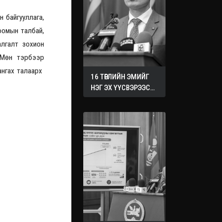
 байгууллага,
оомын талбай,
алгалт зохион
. Мөн тэрбээр
хангах талаарх
16 ТӨРЛИЙН ЭМИЙГ
НЭГ ЭХ ҮҮСВЭРЭЭС
ХУДАЛДАН АВАХ
ЖУРМЫГ БАТАЛЛАА