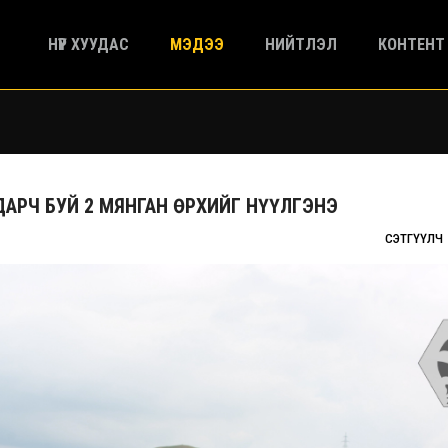
НҮҮР ХУУДАС
МЭДЭЭ
НИЙТЛЭЛ
КОНТЕНТ
АРЧ БУЙ 2 МЯНГАН ӨРХИЙГ НҮҮЛГЭНЭ
СЭТГҮҮЛЧ