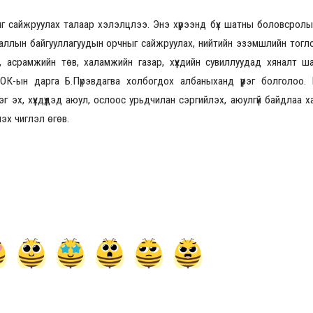
г сайжруулах талаар хэлэлцлээ. Энэ хүрээнд бүх шатны боловсролын
ааллын байгууллагуудын орчныг сайжруулах, нийтийн эзэмшлийн тогл
н, асрамжийн төв, халамжийн газар, хүүхдийн сувиллуудад хяналт ш
НОК-ын дарга Б.Пүрэвдагва холбогдох албаныханд үүрэг болголоо
эх, хүүхдүүдэд аюул, ослоос урьдчилан сэргийлэх, аюулгүй байдлаа 
эх чиглэл өгөв.