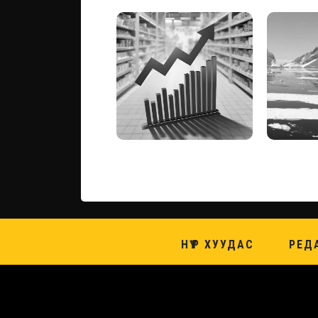
НҮҮР ХУУДАС
РЕД