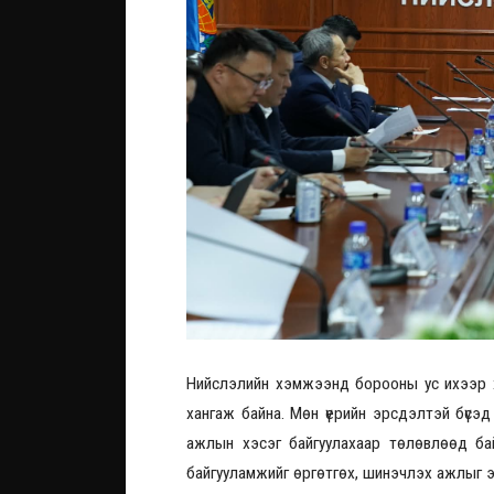
Нийслэлийн хэмжээнд борооны ус ихээр х
хангаж байна. Мөн үерийн эрсдэлтэй бүсэд 
ажлын хэсэг байгуулахаар төлөвлөөд байн
байгууламжийг өргөтгөх, шинэчлэх ажлыг э