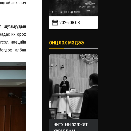
нцгой анхаарч
2026.08.08
2026.09
ол шугамуудын
2026.09.19
надас их орох
гсэл, нөөцийн
ОНЦЛОХ МЭДЭЭ
богдох албан
НИТХ-ЫН ЭЭЛЖИТ