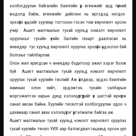
холбогдуулан байгалийн баялгийн үр өгөөжийг ард түмний
мэдэлд байж, өгөөжийн дийлэнх нь иргэдэд ногдох
эрхзүйн үндсийг хуулиар тогтооно гэсэн том өөрчлөлт орсон
учир Ашигт малтмалын тухай хуульд нэмэлт өөрчлөлт
оруулахыг тухайн үеийн Засгийн газарт даалгасан нь
өнөөдөр тус хуульд өөрчлөлт оруулах эрхзүйн үндэслэл бий
болсныг тайлбарлав.
Олон жил яригдсан ч өнөөдөр бодитоор ажил хэрэг болж
буй Ашигт малтмалын тухай хуульд нэмэлт өөрчлөлт
оруулах тухай хуулийн төслийг Аж үйлдвэр, эрдэс баялгийн
яамнаас олон нийт, эрдэмтэн, тухайн салбарын
мэргэжилтэн нарын дунд хэлэлцүүлгүүдийг үе шаттай өрнүүлж
санал авсан байна. Хуулийн төсөлтэй холбогдуулан одоо ч
цахимаар санал авах хэлэлцүүлэг үргэлжилж байгаа аж.
Ашигт малтмалын тухай хуульд нэмэлт өөрчлөлт оруулах
тухай хуулийн төсөл УИХ-аар батлагдвал гацаанд орсон уул