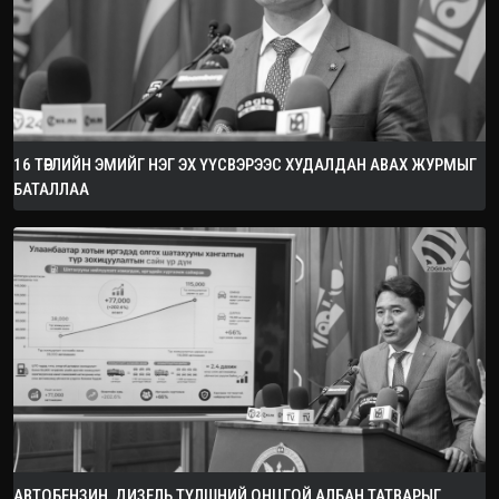
16 ТӨРЛИЙН ЭМИЙГ НЭГ ЭХ ҮҮСВЭРЭЭС ХУДАЛДАН АВАХ ЖУРМЫГ
БАТАЛЛАА
АВТОБЕНЗИН, ДИЗЕЛЬ ТҮЛШНИЙ ОНЦГОЙ АЛБАН ТАТВАРЫГ