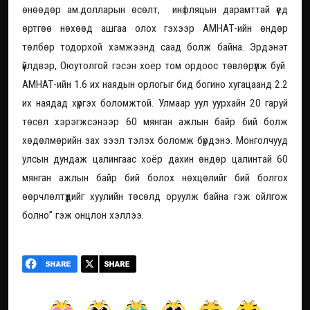
өнөөдөр ам.долларын өсөлт, инфляцын дарамттай үед
өртгөө нөхөөд ашгаа олох гэхээр АМНАТ-ийн өндөр
төлбөр тодорхой хэмжээнд саад болж байна. Эрдэнэт
үйлдвэр, Оюутолгой гэсэн хоёр том ордоос төвлөрүүлж буй
АМНАТ-ийн 1.6 их наядын орлогыг бид богино хугацаанд 2.2
их наядад хүргэх боломжтой. Улмаар уул уурхайн 20 гаруй
төсөл хэрэгжсэнээр 60 мянган ажлын байр бий болж
хөдөлмөрийн зах зээл тэлэх боломж бүрдэнэ. Монголчууд
улсын дундаж цалингаас хоёр дахин өндөр цалинтай 60
мянган ажлын байр бий болох нөхцөлийг бий болгох
өөрчлөлтүүдийг хуулийн төсөлд оруулж байна гэж ойлгож
болно” гэж онцлон хэллээ.