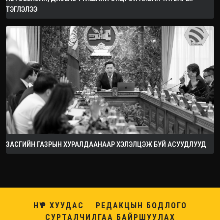
ТЭГЛЭЛЭЭ
ЗАСГИЙН ГАЗРЫН ХУРАЛДААНААР ХЭЛЭЛЦЭЖ БУЙ АСУУДЛУУД
НҮҮР ХУУДАС
РЕДАКЦЫН БОДЛОГО
СУРТАЛЧИЛГАА БАЙРШУУЛАХ