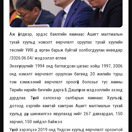
Аж үйлдвэр, эрдэс баялгийн яамнаас Ашигт малтмалын
тухай хуульд нэмэлт өөрчлөлт оруулах тухай хуулийн
төслийг УИХ-д өргөн барьж буйтай холбогдуулан өнөөдөр
/2026.06.04/ мэдээлэл өглөө.
Энэхүү хуулийг 1994 онд батлагдсан цагаас хойш 1997, 2006
онд нэмэлт өөрчлөлт оруулсан бөгөөд 20 жилийн турш
том хэмжээний өөрчлөлт ороогүй болохыг тус яамны
Төрийн нарийн бичгийн дарга Б.Дашпүрэв мэдээллийн эхэнд
дурдлаа. Түүний хэлснээр салбарын яамнаас Хуульзүй,
дотоод хэргийн яамтай хамтран Ашигт малтмалын тухай
хуульд дүн шинжилгээ явуулахад нийт 267 давхардал, 150
зөрчил, 150 хийдэл байжээ.
Үүний зэрэгцээ 2019 онд Үндсэн хуульд өөрчлөлт орсонтой