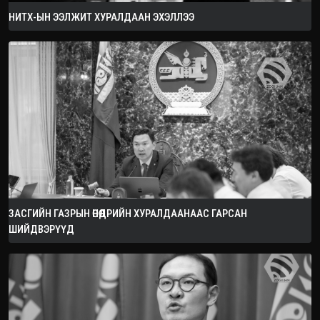
НИТХ-ЫН ЭЭЛЖИТ ХУРАЛДААН ЭХЭЛЛЭЭ
ЗАСГИЙН ГАЗРЫН ӨНӨӨДРИЙН ХУРАЛДААНААС ГАРСАН
ШИЙДВЭРҮҮД