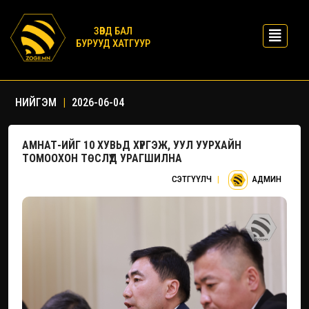
ЗӨВД БАЛ
БУРУУД ХАТГУУР
НИЙГЭМ
|
2026-06-04
АМНАТ-ИЙГ 10 ХУВЬД ХҮРГЭЖ, УУЛ УУРХАЙН
ТОМООХОН ТӨСЛҮҮД УРАГШИЛНА
СЭТГҮҮЛЧ
|
АДМИН