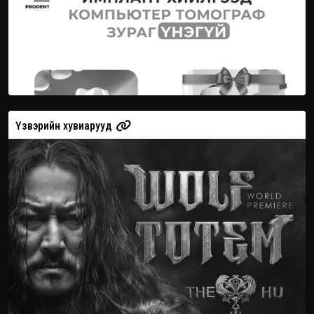
Үзвэрийн хувиарууд