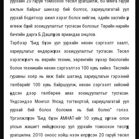
уурхайн 20 гаруй томоохон төсөл урагшилж, 60 мянга гаруй
ажлын байрыг шинээр бий болгох, хариуцлагатай уул
уурхай бодитоор ажил хэрэг болох нийгэм, эдийн засгийн үр
өгөөж бүхий зохицуулалтыг тусгасан болохыг Төрийн нарийн
бичгийн дарга Б.Дашпүрэв яриандаа онцлов.
Тэрбээр “Бид бүхэн уул уурхайн нөхөн сэргээлт хаалт,
хариуцлагыг өндөржүүлэх зохицуулалтыг тусгасан. Төсөл
хэрэгжүүлэгч нь өөрийн техник, хөрөнгийн хүчээр биологийн
болон техникийн нөхөн сэргээлтээ 100 хувь хийнэ. Төслийн
гуравны хоёр нь явж байх шатанд хариуцлагын гэрээний
төлбөрийг 100 хувь байршуулж, нөхөн сэргээлт хийсний
үндсэн дээр төлбөрөө авах зохицуулалтыг тусгасан.
Үндсэндээ Монгол Улсад тогтвортой, хариуцлагатай уул
уурхай бий болох боломж нь бий болно” гэлээ.
Үргэлжлүүлэн “Бид бүхэн АМНАТ-ийг 10 хувьд хүргэж олон
улсын жишигт нийцүүлснээр уул уурхайн томоохон төслүүд
урагшилна. 2010 оноос хойш нээн илрүүлсэн 20 гаруй төсөл