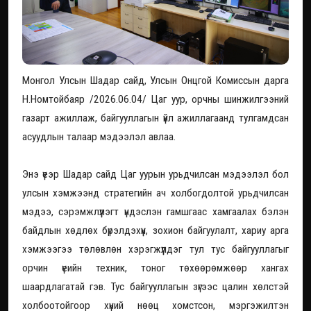
Монгол Улсын Шадар сайд, Улсын Онцгой Комиссын дарга
Н.Номтойбаяр /2026.06.04/ Цаг уур, орчны шинжилгээний
газарт ажиллаж, байгууллагын үйл ажиллагаанд тулгамдсан
асуудлын талаар мэдээлэл авлаа.
Энэ үеэр Шадар сайд Цаг уурын урьдчилсан мэдээлэл бол
улсын хэмжээнд стратегийн ач холбогдолтой урьдчилсан
мэдээ, сэрэмжлүүлэгт үндэслэн гамшгаас хамгаалах бэлэн
байдлын хөдлөх бүрэлдэхүүн, зохион байгуулалт, хариу арга
хэмжээгээ төлөвлөн хэрэгжүүлдэг тул тус байгууллагыг
орчин үеийн техник, тоног төхөөрөмжөөр хангах
шаардлагатай гэв. Тус байгууллагын зүгээс цалин хөлстэй
холбоотойгоор хүний нөөц хомстсон, мэргэжилтэн