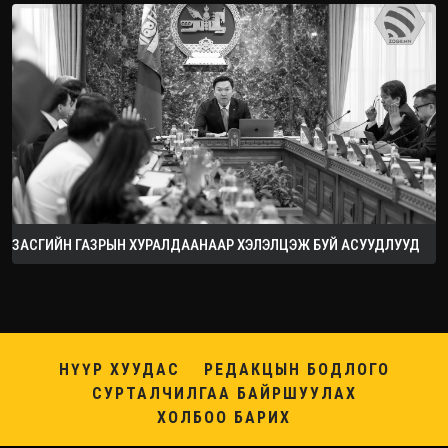
ЗАСГИЙН ГАЗРЫН ХУРАЛДААНААР ХЭЛЭЛЦЭЖ БУЙ АСУУДЛУУД
НҮҮР ХУУДАС
РЕДАКЦЫН БОДЛОГО
СУРТАЛЧИЛГАА БАЙРШУУЛАХ
ХОЛБОО БАРИХ