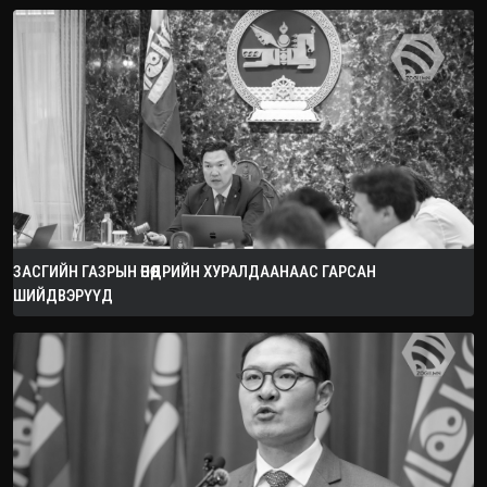
ЗАСГИЙН ГАЗРЫН ӨНӨӨДРИЙН ХУРАЛДААНААС ГАРСАН
ШИЙДВЭРҮҮД