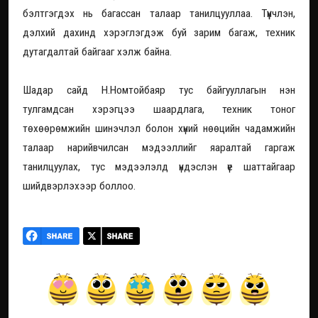
бэлтгэгдэх нь багассан талаар танилцууллаа. Түүнчлэн,
дэлхий дахинд хэрэглэгдэж буй зарим багаж, техник
дутагдалтай байгааг хэлж байна.
Шадар сайд Н.Номтойбаяр тус байгууллагын нэн
тулгамдсан хэрэгцээ шаардлага, техник тоног
төхөөрөмжийн шинэчлэл болон хүний нөөцийн чадамжийн
талаар нарийвчилсан мэдээллийг яаралтай гаргаж
танилцуулах, тус мэдээлэлд үндэслэн үе шаттайгаар
шийдвэрлэхээр боллоо.