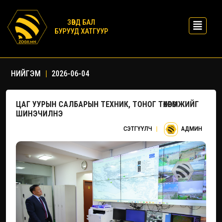
ЗӨВД БАЛ
БУРУУД ХАТГУУР
НИЙГЭМ
|
2026-06-04
ЦАГ УУРЫН САЛБАРЫН ТЕХНИК, ТОНОГ ТӨХӨӨРӨМЖИЙГ
ШИНЭЧИЛНЭ
СЭТГҮҮЛЧ
|
АДМИН