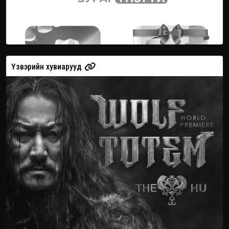
Үзвэрийн хувиарууд