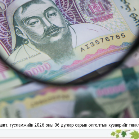
Үзвэрийн хувиарууд
Үз
гөлөлт, тусламжийн 2026 оны 06 дугаар сарын олголтын хуваарийг тан