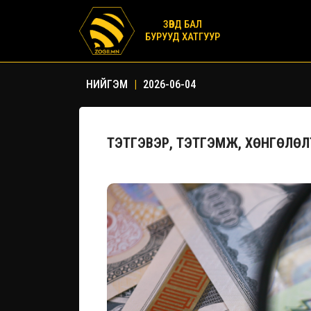
ЗӨВД БАЛ
БУРУУД ХАТГУУР
НИЙГЭМ
|
2026-06-04
ТЭТГЭВЭР, ТЭТГЭМЖ, ХӨНГӨЛӨЛТ