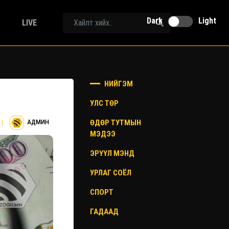
Dark
Light
LIVE
НИЙГЭМ
УЛС ТӨР
ӨДӨР ТУТМЫН
|
АДМИН
МЭДЭЭ
ЭРҮҮЛ МЭНД
УРЛАГ СОЁЛ
СПОРТ
ГАДААД