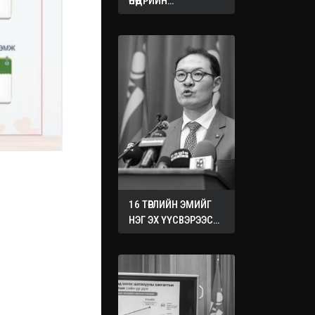
ӨНӨӨДРИЙН
ХУРАЛДААНААС
ГАРСАН
ШИЙДВЭРҮҮД
16 ТӨРЛИЙН ЭМИЙГ
НЭГ ЭХ ҮҮСВЭРЭЭС
ХУДАЛДАН АВАХ
ЖУРМЫГ БАТАЛЛАА