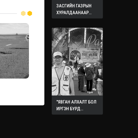
ЗАСГИЙН ГАЗРЫН
ХУРАЛДААНААР
ХЭЛЭЛЦЭЖ БУЙ
АСУУДЛУУД
"ЯВГАН АЛХАЛТ БОЛ
ИРГЭН БҮРД
ХҮРТЭЭМЖТЭЙ
НИЙГМИЙН ЭРҮҮЛ
МЭНДИЙН
БОДЛОГО"