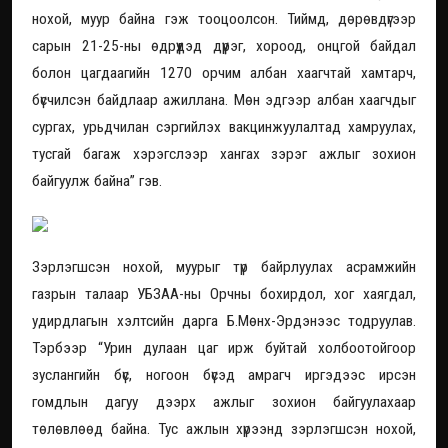
нохой, муур байна гэж тооцоолсон. Тиймд, дөрөвдүгээр
сарын 21-25-ны өдрүүдэд дүүрэг, хороод, онцгой байдал
болон цагдаагийн 1270 орчим албан хаагчтай хамтарч,
бүсчилсэн байдлаар ажиллана. Мөн эдгээр албан хаагчдыг
сургах, урьдчилан сэргийлэх вакцинжуулалтад хамруулах,
тусгай багаж хэрэгслээр хангах зэрэг ажлыг зохион
байгуулж байна” гэв.
Зэрлэгшсэн нохой, муурыг түр байрлуулах асрамжийн
газрын талаар УБЗАА-ны Орчны бохирдол, хог хаягдал,
удирдлагын хэлтсийн дарга Б.Мөнх-Эрдэнээс тодруулав.
Тэрбээр “Урин дулаан цаг ирж буйтай холбоотойгоор
зуслангийн бүс, ногоон бүсэд амрагч иргэдээс ирсэн
гомдлын дагуу дээрх ажлыг зохион байгуулахаар
төлөвлөөд байна. Тус ажлын хүрээнд зэрлэгшсэн нохой,