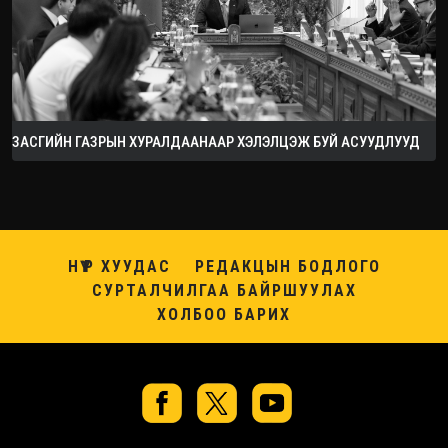
ЗАСГИЙН ГАЗРЫН ХУРАЛДААНААР ХЭЛЭЛЦЭЖ БУЙ АСУУДЛУУД
НҮҮР ХУУДАС
РЕДАКЦЫН БОДЛОГО
СУРТАЛЧИЛГАА БАЙРШУУЛАХ
ХОЛБОО БАРИХ