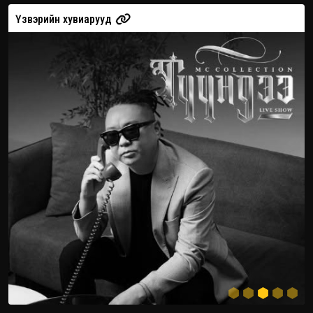
Үзвэрийн хувиарууд