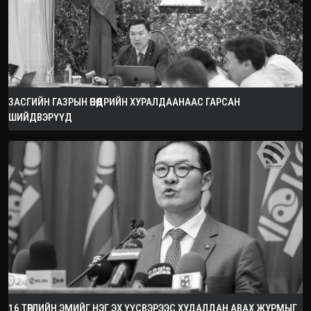
ЗАСГИЙН ГАЗРЫН ӨНӨӨДРИЙН ХУРАЛДААНААС ГАРСАН
ШИЙДВЭРҮҮД
16 ТӨРЛИЙН ЭМИЙГ НЭГ ЭХ ҮҮСВЭРЭЭС ХУДАЛДАН АВАХ ЖУРМЫГ