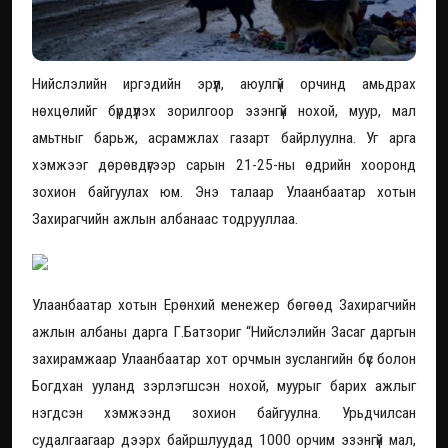
Нийслэлийн иргэдийн эрүүл, аюулгүй орчинд амьдрах
нөхцөлийг бүрдүүлэх зорилгоор эзэнгүй нохой, муур, мал
амьтныг барьж, асрамжлах газарт байрлуулна. Уг арга
хэмжээг дөрөвдүгээр сарын 21-25-ны өдрийн хооронд
зохион байгуулах юм. Энэ талаар Улаанбаатар хотын
Захирагчийн ажлын албанаас тодрууллаа.
Улаанбаатар хотын Ерөнхий менежер бөгөөд Захирагчийн
ажлын албаны дарга Г.Батзориг “Нийслэлийн Засаг даргын
захирамжаар Улаанбаатар хот орчмын зуслангийн бүс болон
Богдхан ууланд зэрлэгшсэн нохой, муурыг барих ажлыг
нэгдсэн хэмжээнд зохион байгуулна. Урьдчилсан
судалгаагаар дээрх байршлуудад 1000 орчим эзэнгүй мал,