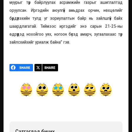
муурыг түр байрлуулах асрамжийн газрыг ашиглалтад
оруулсан. Иргэдийн аюулгүй амьдрах орчин, нөхцөлийг
бүрдүүлэхийн тулд уг зориулалтын байр нь зайлшгүй байх
шаардлагатай. Тиймээс иргэдийг энэ сарын 21-25-ны
өдрүүдэд нохойгоо уях, ногоон бүсэд амарч, зугаалахаас түр
зайлсхийхийг уриалж байна” гэв.
Сэтгэгдэл бичих