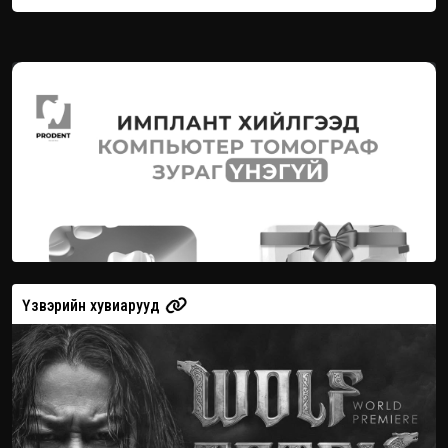
Үзвэрийн хувиарууд