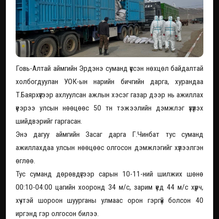
Говь-Алтай аймгийн Эрдэнэ суманд үүссэн нөхцөл байдалтай
холбогдуулан УОК-ын нарийн бичгийн дарга, хурандаа
Т.Баярхүүгээр ахлуулсан ажлын хэсэг газар дээр нь ажиллах
үеэрээ улсын нөөцөөс 50 тн тэжээлийн дэмжлэг үзүүлэх
шийдвэрийг гаргасан.
Энэ дагуу аймгийн Засаг дарга Г.Чинбат тус суманд
ажиллахдаа улсын нөөцөөс олгосон дэмжлэгийг хүлээлгэн
өглөө.
Тус суманд дөрөвдүгээр сарын 10-11-ний шилжих шөнө
00:10-04:00 цагийн хооронд 34 м/с, зарим үед 44 м/с хүрч,
хүчтэй шороон шуурганы улмаас орон гэргүй болсон 40
иргэнд гэр олгосон билээ.