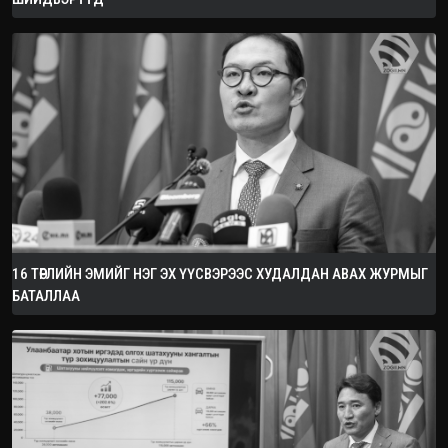
16 ТӨРЛИЙН ЭМИЙГ НЭГ ЭХ ҮҮСВЭРЭЭС ХУДАЛДАН АВАХ ЖУРМЫГ
БАТАЛЛАА