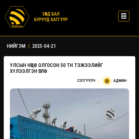
ЗӨВД БАЛ
БУРУУД ХАТГУУР
НИЙГЭМ
|
2025-04-21
УЛСЫН НӨӨЦӨӨС ОЛГОСОН 50 ТН ТЭЖЭЭЛИЙГ
ХҮЛЭЭЛГЭН ӨГЛӨӨ
СЭТГҮҮЛЧ
|
АДМИН