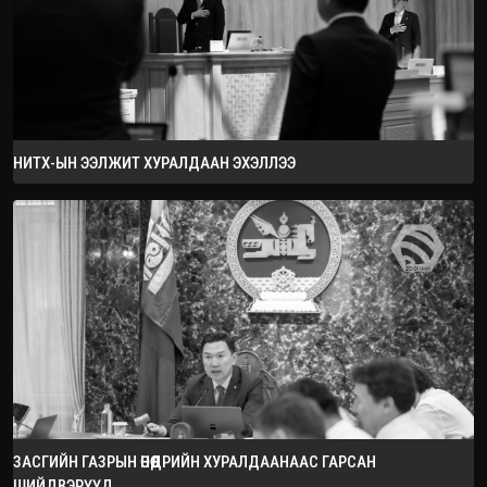
НИТХ-ЫН ЭЭЛЖИТ ХУРАЛДААН ЭХЭЛЛЭЭ
ЗАСГИЙН ГАЗРЫН ӨНӨӨДРИЙН ХУРАЛДААНААС ГАРСАН
ШИЙДВЭРҮҮД