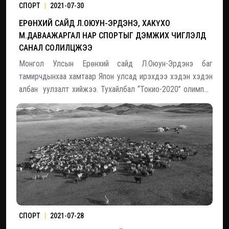
СПОРТ
|
2021-07-30
ЕРӨНХИЙ САЙД Л.ОЮУН-ЭРДЭНЭ, ХАКҮХО
М.ДАВААЖАРГАЛ НАР СПОРТЫГ ДЭМЖИХ ЧИГЛЭЛД
САНАЛ СОЛИЛЦЖЭЭ
Монгол Улсын Ерөнхий сайд Л.Оюун-Эрдэнэ баг
тамирчдынхаа хамтаар Япон улсад ирэхдээ хэдэн хэдэн
албан уулзалт хийжээ. Тухайлбал “Токио-2020” олимпын
наадмын Монголын багийн элч, сүмо бөхийн 69 дэх
Ёкозүна Хакүхо Даваажаргалтай спортыг дэмжих чиглэлд
тодорхой ажлууд дээр са
СПОРТ
|
2021-07-28