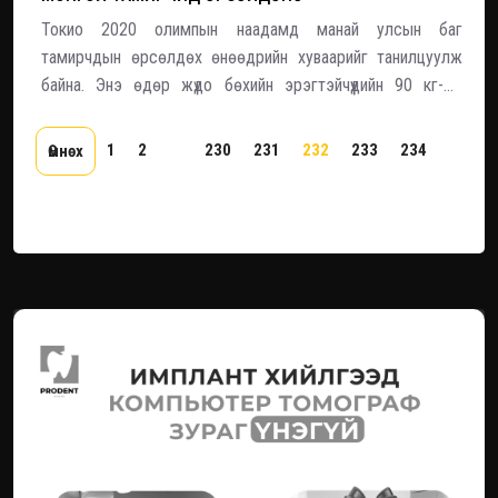
Токио 2020 олимпын наадамд манай улсын баг
тамирчдын өрсөлдөх өнөөдрийн хуваарийг танилцуулж
байна. Энэ өдөр жүдо бөхийн эрэгтэйчүүдийн 90 кг-ын
жингийн барилдаан Улаанбаатар цагаар 10:00-13:30 цагт
болох бөгөөд манай улсын тамирчин Г.Алтанбагана
1
2
...
230
231
232
233
234
...
2
Өмнөх
зодоглоно. Тэрбээр эхний тойрогт Испанийн жүдоч Нико