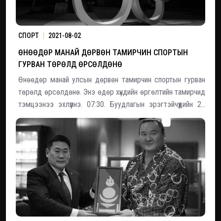
СПОРТ
|
2021-08-02
ӨНӨӨДӨР МАНАЙ ДӨРВӨН ТАМИРЧИН СПОРТЫН
ГУРВАН ТӨРӨЛД ӨРСӨЛДӨНӨ
Өнөөдөр манай улсын дөрвөн тамирчин спортын гурван
төрөлд өрсөлдөнө. Энэ өдөр хүндийн өргөлтийн тамирчид
тэмцээнээ эхлүүлнэ. 07:30. Буудлагын эрэгтэйчүүдийн 25
метрийн хурдан гар бууны хоёрдугаар дасгалд Э.Даваахүү
цэц сорино. Тус төрөлд нийт 27 тамирчин оролцож
байгаагаас манай тамирчин эхни