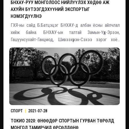
БНХАУ-РУУ МОНГОЛООС НИЙЛҮҮЛЭХ ХӨДӨӨ АЖ
АХУЙН БҮТЭЭГДЭХҮҮНИЙ ЭКСПОРТЫГ
НЭМЭГДҮҮЛНЭ
ГХЯ-ны сайд Б.Батцэцэг БНХАУ-д албан ёсны айлчлал
хийж байна. БНХАУ-ын талтай Замын-Үүд-Эрээн,
Гашуунсухайт-Ганцмод, Шивээхүрэн-Сэхээ зэрэг хоёр
улсын боомтуудаар бараа бүтээгдэхүүн нэвтрүүлэлтийг
нэмэгдүүлэх, урт хугацааны нүүрс худалдан авах гэрээг
арилжааны зарчмаар байгуулах, тээвэрлэлтийн шинэ
СПОРТ
|
2021-07-28
ТОКИО 2020: ӨНӨӨДӨР СПОРТЫН ГУРВАН ТӨРӨЛД
МОНГОЛ ТАМИРЧИД ӨРСӨЛДӨНӨ