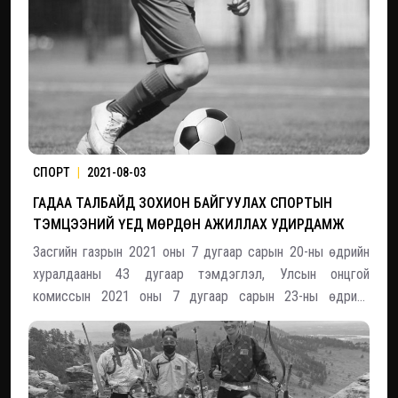
бүтээн байгуулсан спорт цогцолб
СПОРТ
|
2021-08-03
ГАДАА ТАЛБАЙД ЗОХИОН БАЙГУУЛАХ СПОРТЫН
ТЭМЦЭЭНИЙ ҮЕД МӨРДӨН АЖИЛЛАХ УДИРДАМЖ
Засгийн газрын 2021 оны 7 дугаар сарын 20-ны өдрийн
хуралдааны 43 дугаар тэмдэглэл, Улсын онцгой
комиссын 2021 оны 7 дугаар сарын 23-ны өдрийн
хуралдааны 25 дугаар тэмдэглэлийн 5 дахь заалтын 5.1
дэх хэсэгт Улсын хэмжээний тэмцээн, наадам,
бэлтгэлийн үйл ажиллагаанаас бусад гадаа талбайд зо