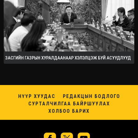
ЗАСГИЙН ГАЗРЫН ХУРАЛДААНААР ХЭЛЭЛЦЭЖ БУЙ АСУУДЛУУД
НҮҮР ХУУДАС
РЕДАКЦЫН БОДЛОГО
СУРТАЛЧИЛГАА БАЙРШУУЛАХ
ХОЛБОО БАРИХ