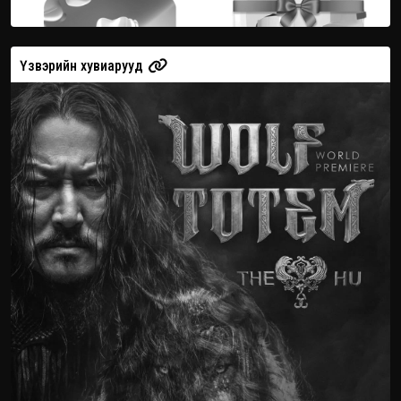
Үзвэрийн хувиарууд