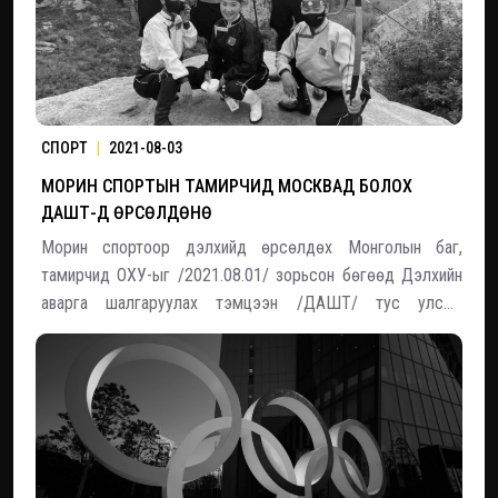
СПОРТ
|
2021-08-03
МОРИН СПОРТЫН ТАМИРЧИД МОСКВАД БОЛОХ
ДАШТ-Д ӨРСӨЛДӨНӨ
Морин спортоор дэлхийд өрсөлдөх Монголын баг,
тамирчид ОХУ-ыг /2021.08.01/ зорьсон бөгөөд Дэлхийн
аварга шалгаруулах тэмцээн /ДАШТ/ тус улсын
нийслэлд болно. Энэ удаагийн тэмцээнд 3 хүний
бүрэлдэхүүнтэй эрэгтэй, эмэгтэй тамирчдаас бүрдсэн 2 баг
ур чадвараа сорин оролцоно. Багш, дасгалжуулагч
Д.Ариу