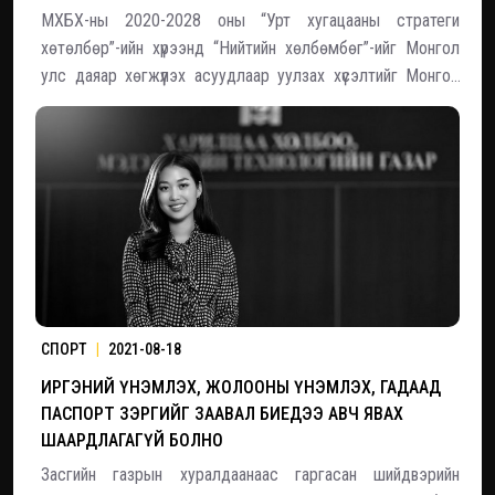
МХБХ-ны 2020-2028 оны “Урт хугацааны стратеги
хөтөлбөр”-ийн хүрээнд “Нийтийн хөлбөмбөг”-ийг Монгол
улс даяар хөгжүүлэх асуудлаар уулзах хүсэлтийг Монгол
Улсын Ерөнхийлөгч У.Хүрэлсүх 2021 оны 8 сарын 18-ны
өдөр хүлээн авч, уулзалт хийлээ. Уулзалтад АХБХ-ны Дэд
Ерөнхийлөгч, МХБ
СПОРТ
|
2021-08-18
ИРГЭНИЙ ҮНЭМЛЭХ, ЖОЛООНЫ ҮНЭМЛЭХ, ГАДААД
ПАСПОРТ ЗЭРГИЙГ ЗААВАЛ БИЕДЭЭ АВЧ ЯВАХ
ШААРДЛАГАГҮЙ БОЛНО
Засгийн газрын хуралдаанаас гаргасан шийдвэрийн