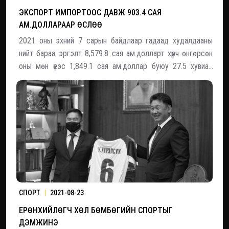
ЭКСПОРТ ИМПОРТООС ДАВЖ 903.4 САЯ
АМ.ДОЛЛАРААР ӨСЛӨӨ
2021 оны эхний 7 сарын байдлаар гадаад худалдааны
нийт бараа эргэлт 8,579.8 сая ам.долларт хүрч өнгөрсөн
оны мөн үеэс 1,849.1 сая ам.доллар буюу 27.5 хувиар
өссөн байна. Экспорт импортоос давамгайлж 903.4 сая
ам.доллараар өссөн үзүүлэлттэй гарчээ. Нийт экспорт оны
эхний 7 сарын байдлаар 4,741.6 сая
СПОРТ
|
2021-08-23
ЕРӨНХИЙЛӨГЧ ХӨЛ БӨМБӨГИЙН СПОРТЫГ
ДЭМЖИНЭ