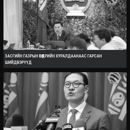
ЗАСГИЙН ГАЗРЫН ӨНӨӨДРИЙН ХУРАЛДААНААС ГАРСАН
ШИЙДВЭРҮҮД