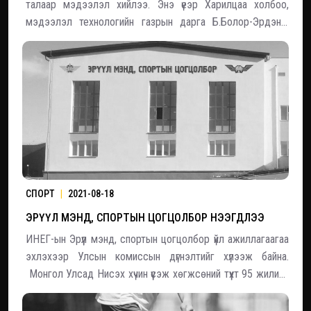
талаар мэдээлэл хийлээ. Энэ үеэр Харилцаа холбоо,
мэдээлэл технологийн газрын дарга Б.Болор-Эрдэнэ:
“E-Mongolia” 2 дахь хувилбараа гаргаж, үйлчилгээгээ
өргөжүүлж байна. Монгол улсын иргэн 12-15 төрлийн бичиг
баримттай байдаг
СПОРТ
|
2021-08-18
ЭРҮҮЛ МЭНД, СПОРТЫН ЦОГЦОЛБОР НЭЭГДЛЭЭ
ИНЕГ-ын Эрүүл мэнд, спортын цогцолбор үйл ажиллагаагаа
эхлэхээр Улсын комиссын дүгнэлтийг хүлээж байна.
Монгол Улсад Нисэх хүчин үүсэж хөгжсөний түүхт 95 жилийн
ойг тохиолдуулан ИНЕГ-аас салбарын ажилчдынхаа эрүүл
мэндэд томоохон хувь нэмэр оруулсан ажил болгож