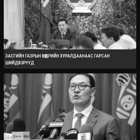
ЗАСГИЙН ГАЗРЫН ӨНӨӨДРИЙН ХУРАЛДААНААС ГАРСАН
ШИЙДВЭРҮҮД