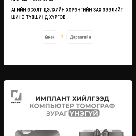
AI-ИЙН ӨСӨЛТ ДЭЛХИЙН ХӨРӨНГИЙН ЗАХ ЗЭЭЛИЙГ
ШИНЭ ТҮВШИНД ХҮРГЭВ
1
Өмнөх
Дараагийн