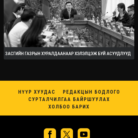
ЗАСГИЙН ГАЗРЫН ХУРАЛДААНААР ХЭЛЭЛЦЭЖ БУЙ АСУУДЛУУД
НҮҮР ХУУДАС
РЕДАКЦЫН БОДЛОГО
СУРТАЛЧИЛГАА БАЙРШУУЛАХ
ХОЛБОО БАРИХ