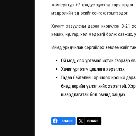
температур +7 градус хүрэхэд гарч ирдэг.
мэдрэлийн эд эсийг сонгож гэмтээдэг.
Хачигт хазуулсны дараа ихэвчлэн 3-21 хоно
хөших, нүүр, гар, хөл мэдээгүй болж саажих,
Иймд урьдчилан сэргийлэх зөвлөмжийг танд
Ой мод, өвс ургамал ихтэй газраар яв
Хачиг үргээгч цацлага хэрэглэх.
Гадаа байгалийн орчноос ирсний дараа
биед нарийн үзлэг хийх хэрэгтэй. Хэр
шаардлагатай бол эмчид хандах.