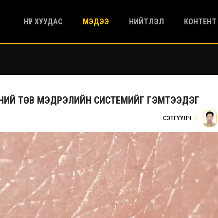
НҮҮР ХУУДАС
МЭДЭЭ
НИЙТЛЭЛ
КОНТЕНТ
ҮНИЙ ТӨВ МЭДРЭЛИЙН СИСТЕМИЙГ ГЭМТЭЭДЭГ
СЭТГҮҮЛЧ
|