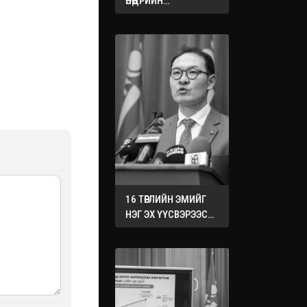
ӨНӨӨДРИЙН
ХУРАЛДААНААС
ГАРСАН
ШИЙДВЭРҮҮД
16 ТӨРЛИЙН ЭМИЙГ
НЭГ ЭХ ҮҮСВЭРЭЭС
ХУДАЛДАН АВАХ
ЖУРМЫГ БАТАЛЛАА