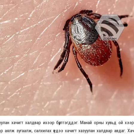
Үзвэрийн хувиарууд
Үз
улан хачигт халдвар ихээр бүртгэгддэг. Манай орны хувьд ой хээри
р аялж зугаалж, салхилах үедээ хачигт хазуулан халдвар авдаг. Хач