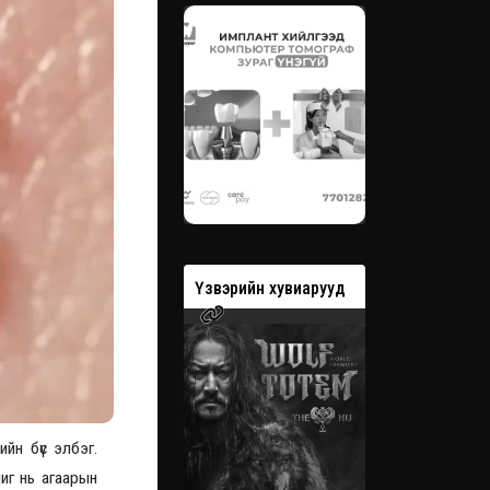
вэрийн хувиарууд
Үзвэрийн хувиарууд
Үзвэрийн 
йн бүс элбэг.
иг нь агаарын