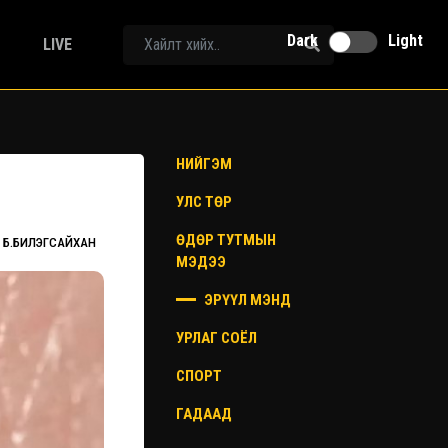
Dark
Light
LIVE
НИЙГЭМ
УЛС ТӨР
ӨДӨР ТУТМЫН
Б.БИЛЭГСАЙХАН
МЭДЭЭ
ЭРҮҮЛ МЭНД
УРЛАГ СОЁЛ
СПОРТ
ГАДААД