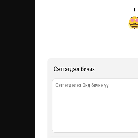
1
Сэтгэгдэл бичих