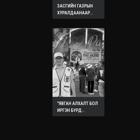
ЗАСГИЙН ГАЗРЫН
ХУРАЛДААНААР
ХЭЛЭЛЦЭЖ БУЙ
АСУУДЛУУД
"ЯВГАН АЛХАЛТ БОЛ
ИРГЭН БҮРД
ХҮРТЭЭМЖТЭЙ
НИЙГМИЙН ЭРҮҮЛ
МЭНДИЙН
БОДЛОГО"