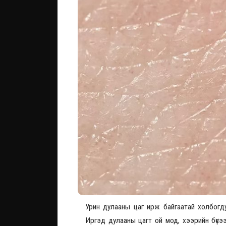
Урин дулааны цаг ирж байгаатай холбогду
Иргэд дулааны цагт ой мод, хээрийн бүсээ