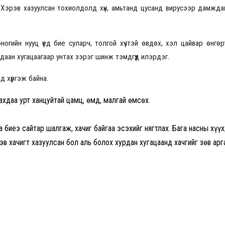
 Хэрэв хазуулсан тохиолдолд хүн, амьтанд цусанд вирусээр дамждаг
2026.08.30 20:00
гийн нууц үед бие суларч, толгой хүчтэй өвдөх, хэл цайвар өнгөртэ
 удаан хугацаагаар унтах зэрэг шинж тэмдгүүд илэрдэг.
 хүргэж байна.
ахдаа урт ханцуйтай цамц, өмд, малгай өмсөх.
 биеэ сайтар шалгаж, хачиг байгаа эсэхийг нягтлах. Бага насны хүү
эв хачигт хазуулсан бол аль болох хурдан хугацаанд хачгийг зөв арг