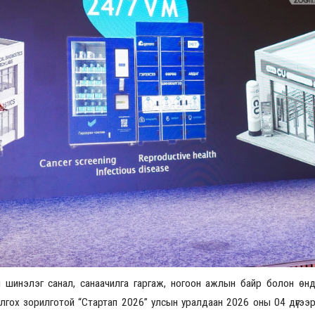
Үзвэрийн хувиарууд
Үз
й шинэлэг санал, санаачилга гаргаж, ногоон ажлын байр болон өн
лгох зорилготой “Стартап 2026” улсын уралдаан 2026 оны 04 дүгээ