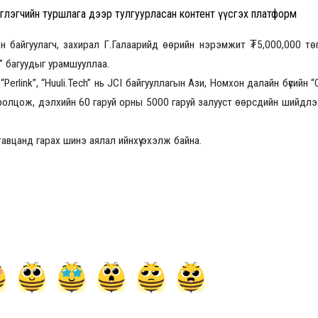
рэглэгчийн туршлага дээр тулгуурласан контент үүсгэх платформ
н байгуулагч, захирал Г.Галаарийд өөрийн нэрэмжит ₮5,000,000 төг
rm” багуудыг урамшууллаа.
Perlink”, “Huuli.Tech” нь JCI байгууллагын Ази, Номхон далайн бүсийн “
ролцож, дэлхийн 60 гаруй орны 5000 гаруй залууст өөрсдийн шийдлэ
авцанд гарах шинэ аялал ийнхүү эхэлж байна.