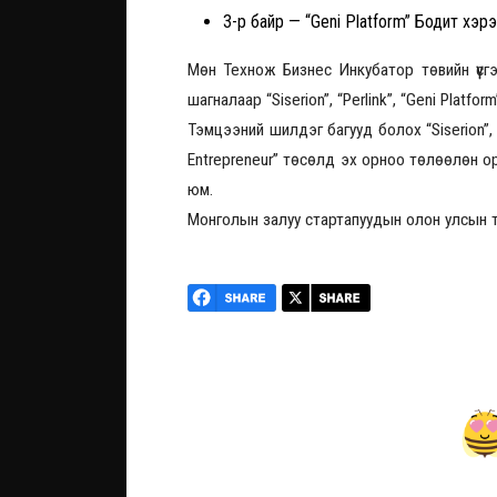
3-р байр — “Geni Platform” Бодит хэ
Мөн Технож Бизнес Инкубатор төвийн үүсгэ
шагналаар “Siserion”, “Perlink”, “Geni Platfo
Тэмцээний шилдэг багууд болох “Siserion”, “
Entrepreneur” төсөлд эх орноо төлөөлөн о
юм.
Монголын залуу стартапуудын олон улсын т