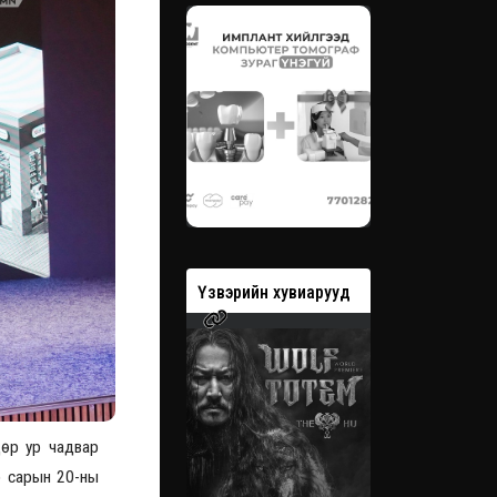
вэрийн хувиарууд
Үзвэрийн хувиарууд
Үзвэрийн 
дөр ур чадвар
р сарын 20-ны