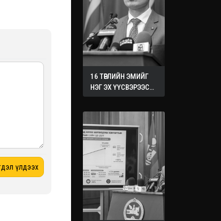
16 ТӨРЛИЙН ЭМИЙГ
НЭГ ЭХ ҮҮСВЭРЭЭС
ХУДАЛДАН АВАХ
ЖУРМЫГ БАТАЛЛАА