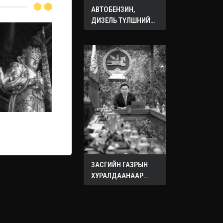
АВТОБЕНЗИН,
ДИЗЕЛЬ ТҮЛШНИЙ
ОНЦГОЙ АЛБАН
ТАТВАРЫГ ТЭГЛЭЛЭЭ
ЗАСГИЙН ГАЗРЫН
ХУРАЛДААНААР
ХЭЛЭЛЦЭЖ БУЙ
АСУУДЛУУД