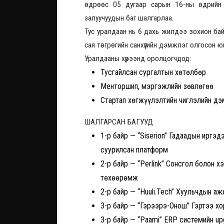
өдрөөс 05 дугаар сарын 16-ны өдрийн 
залуучуудын баг шалгарлаа.
Тус уралдаан нь 6 дахь жилдээ зохион бай
сая төгрөгийн санхүүгийн дэмжлэг олгосон ю
Уралдааны хүрээнд оролцогчдод:
Тусгайлсан сургалтын хөтөлбөр
Менторшип, мэргэжлийн зөвлөгөө
Стартап хөгжүүлэлтийн чиглэлийн дэ
ШАЛГАРСАН БАГУУД
1-р байр — “Siserion” Гадаадын иргэ
суурилсан платформ
2-р байр — “Perlink” Сонсгол болон 
төхөөрөмж
2-р байр — “Huuli.Tech” Хуульчдын а
3-р байр — “Гэрээрэ-Онош” Гэртээ х
3-р байр — “Paami” ERP системийн u