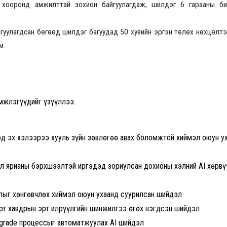
хооронд амжилттай зохион байгуулагдаж, шилдэг 6 гарааны би
гуулагдсан бөгөөд шилдэг багуудад 50 хувийн эргэн төлөх нөхцөлтэ
2026.08.30 20:00
м.
мжлэгүүдийг үзүүллээ.
дэд эх хэлээрээ хууль зүйн зөвлөгөө авах боломжтой хиймэл оюун у
хэл ярианы бэрхшээлтэй иргэдэд зориулсан дохионы хэлний AI хөрвү
жлыг хөнгөвчлөх хиймэл оюун ухаанд суурилсан шийдэл
орт хавдрын эрт илрүүлгийн шинжилгээ өгөх нэгдсэн шийдэл
pgrade процессыг автоматжуулах AI шийдэл