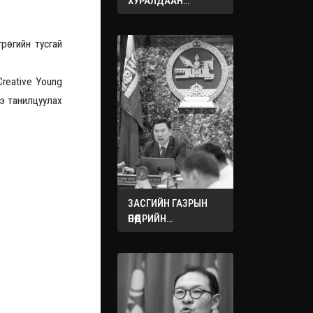
ХУРАЛДААН
ЭХЭЛЛЭЭ
рөгийн тусгай
Creative Young
э танилцуулах
ЗАСГИЙН ГАЗРЫН
ӨНӨӨДРИЙН
ХУРАЛДААНААС
ГАРСАН
ШИЙДВЭРҮҮД