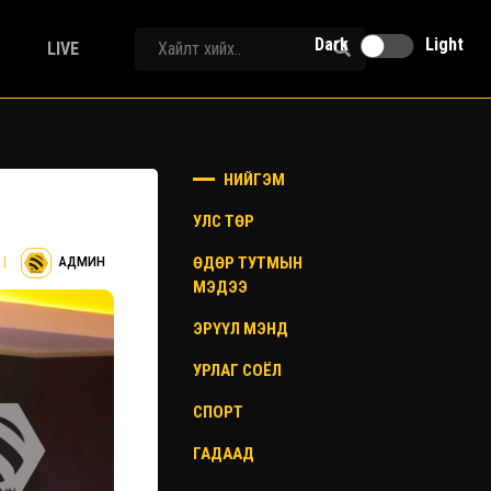
Dark
Light
LIVE
НИЙГЭМ
УЛС ТӨР
ӨДӨР ТУТМЫН
|
АДМИН
МЭДЭЭ
ЭРҮҮЛ МЭНД
УРЛАГ СОЁЛ
СПОРТ
ГАДААД