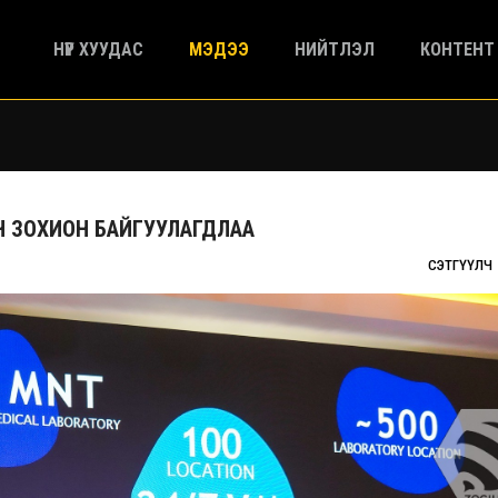
НҮҮР ХУУДАС
МЭДЭЭ
НИЙТЛЭЛ
КОНТЕНТ
Н ЗОХИОН БАЙГУУЛАГДЛАА
СЭТГҮҮЛЧ