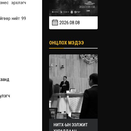
знес эрхлэгч
йгөөр нийт 99
2026.08.08
2026.09
2026.09.19
ОНЦЛОХ МЭДЭЭ
хаанд
үлэгч
НИТХ-ЫН ЭЭЛЖИТ