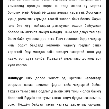
хэмжээнд оролцох зэрэг нь танд ажлаа түр мартах
боломж өгнө. Өөрийгөө хааяа амраах хэрэгтэй. Хосуудын
хувьд романтик харьцаа таатай хэвээр байх болно. Харин
ганц бие хүмүүст найзаараа дамжуулан зохион байгуулсан
болзоо нь амжилт авчирч магадгүй. Таны гол давуу тал зөн
билиг байх тул совиндоо итгэ. Гэвч төсөөлөн бодох чадвар
чинь бодит байдалд нөлөөлж чадахгүй гэдгийг санах
хэрэгтэй. Эрүүл мэндээ сайн анхаарч, чанартай хоол унд
идэж, эрч хүчээ сэлбэ. Идэвхтэй амралтаар дотоод эрч
хүчээ сэргээ.
Жинлүүр
: Энэ долоо хоногт од эрхсийн нөлөөгөөр
өвөрмөц санаа, шинэлэг үйлдэл хийх чадвартай байна.
Гэхдээ таны санаа бодлыг дэмжих хүмүүс тийм ч олон байхгүй
бололтой. Бүгдийн тав тухыг хангах хэцүү ч бусдын саналыг нь
сонс. Нөхцөл байдал таныг нэлээд дарамтад оруулна.