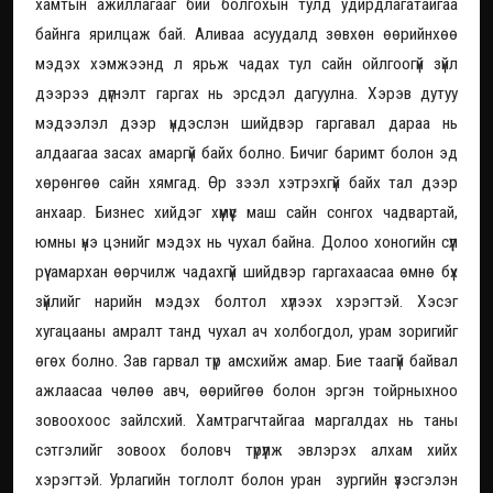
хамтын ажиллагааг бий болгохын тулд удирдлагатайгаа
байнга ярилцаж бай. Аливаа асуудалд зөвхөн өөрийнхөө
мэдэх хэмжээнд л ярьж чадах тул сайн ойлгоогүй зүйл
дээрээ дүгнэлт гаргах нь эрсдэл дагуулна. Хэрэв дутуу
мэдээлэл дээр үндэслэн шийдвэр гаргавал дараа нь
алдаагаа засах амаргүй байх болно. Бичиг баримт болон эд
хөрөнгөө сайн хямгад. Өр зээл хэтрэхгүй байх тал дээр
анхаар. Бизнес хийдэг хүмүүс маш сайн сонгох чадвартай,
юмны үнэ цэнийг мэдэх нь чухал байна. Долоо хоногийн сүүл
рүү амархан өөрчилж чадахгүй шийдвэр гаргахаасаа өмнө бүх
зүйлийг нарийн мэдэх болтол хүлээх хэрэгтэй. Хэсэг
хугацааны амралт танд чухал ач холбогдол, урам зоригийг
өгөх болно. Зав гарвал түр амсхийж амар. Бие таагүй байвал
ажлаасаа чөлөө авч, өөрийгөө болон эргэн тойрныхноо
зовоохоос зайлсхий. Хамтрагчтайгаа маргалдах нь таны
сэтгэлийг зовоох боловч түрүүлж эвлэрэх алхам хийх
хэрэгтэй. Урлагийн тоглолт болон уран зургийн үзэсгэлэн