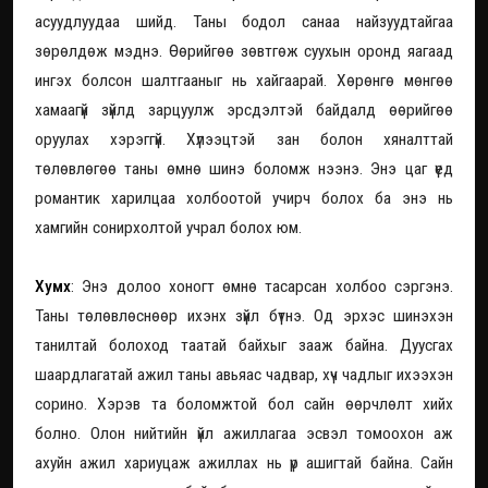
асуудлуудаа шийд. Таны бодол санаа найзуудтайгаа
зөрөлдөж мэднэ. Өөрийгөө зөвтгөж суухын оронд яагаад
ингэх болсон шалтгааныг нь хайгаарай. Хөрөнгө мөнгөө
хамаагүй зүйлд зарцуулж эрсдэлтэй байдалд өөрийгөө
оруулах хэрэггүй. Хүлээцтэй зан болон хяналттай
төлөвлөгөө таны өмнө шинэ боломж нээнэ. Энэ цаг үед
романтик харилцаа холбоотой учирч болох ба энэ нь
хамгийн сонирхолтой учрал болох юм.
Хумх
: Энэ долоо хоногт өмнө тасарсан холбоо сэргэнэ.
Таны төлөвлөснөөр ихэнх зүйл бүтнэ. Од эрхэс шинэхэн
танилтай болоход таатай байхыг зааж байна. Дуусгах
шаардлагатай ажил таны авьяас чадвар, хүч чадлыг ихээхэн
сорино. Хэрэв та боломжтой бол сайн өөрчлөлт хийх
болно. Олон нийтийн үйл ажиллагаа эсвэл томоохон аж
ахуйн ажил хариуцаж ажиллах нь үр ашигтай байна. Сайн