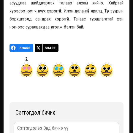
асуудлаа шийдвэрлэх талаар алхам хийнэ. Хайртай
хүнээсээ юуг ч нуух хэрэггүй. Илэн далангүй ярилц. Түр зуурын
бэрхшээлд сандрах хэрэггүй. Танаас туршлагатай хэн
нэгнээс суралцахдаа үргэлж бэлэн бай.
2
Сэтгэгдэл бичих