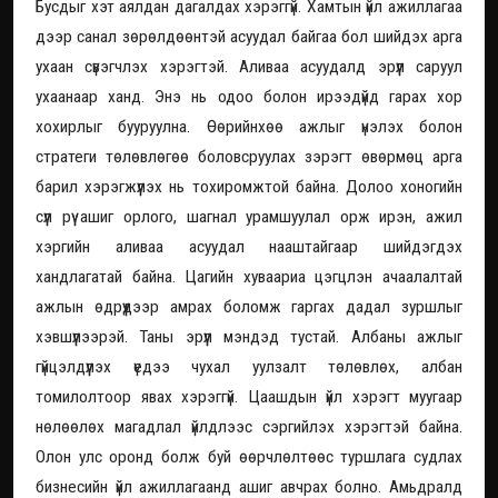
Бусдыг хэт аялдан дагалдах хэрэггүй. Хамтын үйл ажиллагаа
дээр санал зөрөлдөөнтэй асуудал байгаа бол шийдэх арга
ухаан сүвэгчлэх хэрэгтэй. Аливаа асуудалд эрүүл саруул
ухаанаар ханд. Энэ нь одоо болон ирээдүйд гарах хор
хохирлыг бууруулна. Өөрийнхөө ажлыг үнэлэх болон
стратеги төлөвлөгөө боловсруулах зэрэгт өвөрмөц арга
барил хэрэгжүүлэх нь тохиромжтой байна. Долоо хоногийн
сүүл рүү ашиг орлого, шагнал урамшуулал орж ирэн, ажил
хэргийн аливаа асуудал нааштайгаар шийдэгдэх
хандлагатай байна. Цагийн хуваариа цэгцлэн ачаалалтай
ажлын өдрүүдээр амрах боломж гаргах дадал зуршлыг
хэвшүүлээрэй. Таны эрүүл мэндэд тустай. Албаны ажлыг
гүйцэлдүүлэх үедээ чухал уулзалт төлөвлөх, албан
томилолтоор явах хэрэггүй. Цаашдын үйл хэрэгт муугаар
нөлөөлөх магадлал үйлдлээс сэргийлэх хэрэгтэй байна.
Олон улс оронд болж буй өөрчлөлтөөс туршлага судлах
бизнесийн үйл ажиллагаанд ашиг авчрах болно. Амьдралд