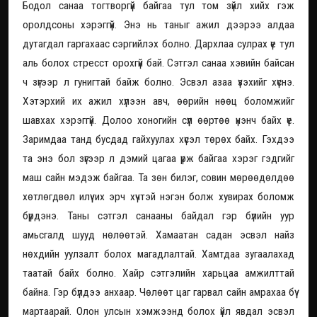
Бодол санаа тогтворгүй байгаа тул том зүйл хийх гэж
оролдсоны хэрэггүй. Энэ нь таныг ажил дээрээ алдаа
дутагдал гаргахаас сэргийлэх болно. Дархлаа сулрах үе тул
аль болох стресст орохгүй бай. Сэтгэл санаа хэвийн байсан
ч зүгээр л гунигтай байж болно. Эсвэл азаа үзэхийг хүснэ.
Хэтэрхий их ажил хүлээн авч, өөрийн нөөц боломжийг
шавхах хэрэггүй. Долоо хоногийн сүүл өөртөө үнэнч байх үе.
Заримдаа танд бусдад гайхуулах хүсэл төрөх байх. Гэхдээ
та энэ бол зүгээр л дэмий цагаа үрж байгаа хэрэг гэдгийг
маш сайн мэдэж байгаа. Та зөн билэг, совин мөрөөдөлдөө
хөтлөгдвөл илүү их эрч хүчтэй нэгэн болж хувирах боломж
бүрдэнэ. Таны сэтгэл санааны байдал гэр бүлийн уур
амьсгалд шууд нөлөөтэй. Хамаатан садан эсвэл найз
нөхдийн уулзалт болох магадлалтай. Хамтдаа зугаалахад
таатай байх болно. Хайр сэтгэлийн харьцаа амжилттай
байна. Гэр бүлдээ анхаар. Чөлөөт цаг гарвал сайн амрахаа бүү
мартаарай. Олон улсын хэмжээнд болох үйл явдал эсвэл