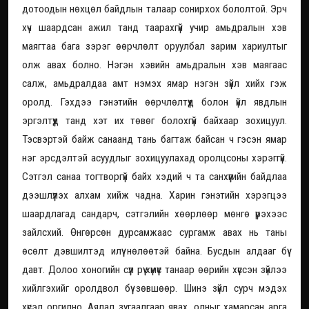
дотоодын нөхцөл байдлын талаар сонирхох бололтой. Эрч
хүч шаардсан ажил танд таарахгүй учир амьдралын хэв
маягтаа бага зэрэг өөрчлөлт оруулбал зарим хариултыг
олж авах болно. Нэгэн хэвийн амьдралын хэв маягаас
салж, амьдралдаа амт нэмэх ямар нэгэн зүйл хийх гэж
оролд. Гэхдээ гэнэтийн өөрчлөлтүүд болон үйл явдлын
эргэлтүүд танд хэт их төвөг болохгүй байхаар зохицуул.
Тэсвэртэй байж санаанд тань багтаж байсан ч гэсэн ямар
нэг эрсдэлтэй асуудлыг зохицуулахад оролцсоны хэрэггүй.
Сэтгэл санаа тогтворгүй байх хэдий ч та санхүүгийн байдлаа
дээшлүүлэх алхам хийж чадна. Харин гэнэтийн хэрэгцээ
шаардлагад сандарч, сэтгэлийн хөөрлөөр мөнгө үрэхээс
зайлсхий. Өнгөрсөн дурсамжаас сургамж авах нь таны
өсөлт дэвшилтэд илүү нөлөөтэй байна. Бусдын алдааг бүү
давт. Долоо хоногийн сүүл рүү хүмүүс танаар өөрийн хүссэн зүйлээ
хийлгэхийг оролдвол бүү зөвшөөр. Шинэ зүйл сурч мэдэх
хүсэл оргилно. Аялал зугаалгаар явах, олныг хамарсан арга