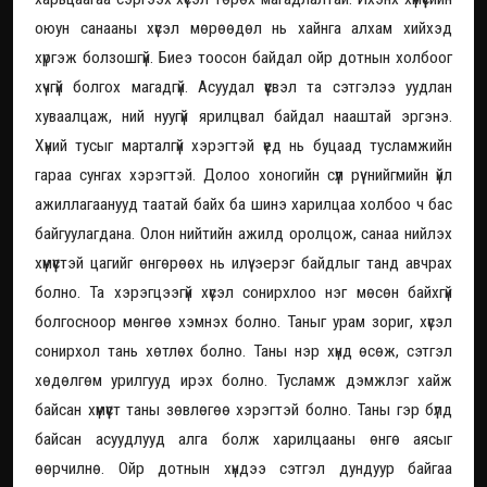
оюун санааны хүсэл мөрөөдөл нь хайнга алхам хийхэд
хүргэж болзошгүй. Биеэ тоосон байдал ойр дотнын холбоог
хүчгүй болгох магадгүй. Асуудал үүсвэл та сэтгэлээ уудлан
хуваалцаж, ний нуугүй ярилцвал байдал нааштай эргэнэ.
Хүний тусыг марталгүй хэрэгтэй үед нь буцаад тусламжийн
гараа сунгах хэрэгтэй. Долоо хоногийн сүүл рүү нийгмийн үйл
ажиллагаанууд таатай байх ба шинэ харилцаа холбоо ч бас
байгуулагдана. Олон нийтийн ажилд оролцож, санаа нийлэх
хүмүүстэй цагийг өнгөрөөх нь илүү эерэг байдлыг танд авчрах
болно. Та хэрэгцээгүй хүсэл сонирхлоо нэг мөсөн байхгүй
болгосноор мөнгөө хэмнэх болно. Таныг урам зориг, хүсэл
сонирхол тань хөтлөх болно. Таны нэр хүнд өсөж, сэтгэл
хөдөлгөм урилгууд ирэх болно. Тусламж дэмжлэг хайж
байсан хүмүүст таны зөвлөгөө хэрэгтэй болно. Таны гэр бүлд
байсан асуудлууд алга болж харилцааны өнгө аясыг
өөрчилнө. Ойр дотнын хүндээ сэтгэл дундуур байгаа