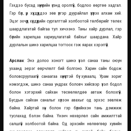
Гэхдээ бусад хүмүүсийн үгэнд оролгүй, бодлоо өөртөө хадгал.
Гэр бүл, үр хүүхдүүддээ зөв үлгэр дуурайлал үзүүлэх алхам хий.
Эцэг эхчүүд хүүхдүүдийн сургалттай холбоотой төлбөрийг төлөх
шаардлагатай байгаа тул хичээнэ. Таны хайр дурлал, гэр
бүлийн харилцаа хариуцлагатай байхыг шаардана. Хайр
дурлалын шинэ харилцаа тогтоох гэж яарах хэрэггүй.
Арслан
: Энэ долоо хоногт шинэ үзэл санаа таны оюун
ухаанд эерэг өөрчлөлт бий болгоно. Харин сайн бодож
боловсруулаагүй санаагаа хүмүүстэй бүү хуваалц. Урам зориг
нэмэгдэж, шинэ санаа ундрах боловч хийсвэр үзэл бодол
болон хэтэрхий сайхан төсөөлөлдөө автаж болохгүй.
Бусдын сайхан саналыг хүлээн авахыг од эрхэс зөвлөж
байна. Хайртай хүн болон гэр бүлийнхэн тань дэмжиж
туслахад бэлэн байна. Үнэнч нөхөрлөл сайн амжилттай
салшгүй холбоотой байна. Од эрхсийн нөлөөгөөр хувийн