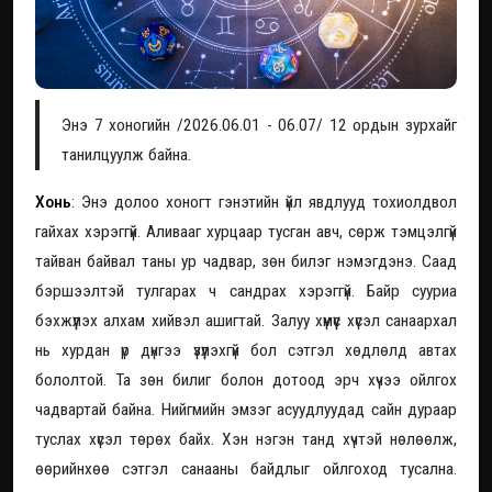
Энэ 7 хоногийн /2026.06.01 - 06.07/ 12 ордын зурхайг
танилцуулж байна.
Хонь
: Энэ долоо хоногт гэнэтийн үйл явдлууд тохиолдвол
гайхах хэрэггүй. Аливааг хурцаар тусган авч, сөрж тэмцэлгүй
тайван байвал таны ур чадвар, зөн билэг нэмэгдэнэ. Саад
бэршээлтэй тулгарах ч сандрах хэрэггүй. Байр сууриа
бэхжүүлэх алхам хийвэл ашигтай. Залуу хүмүүс хүсэл санаархал
нь хурдан үр дүнгээ үзүүлэхгүй бол сэтгэл хөдлөлд автах
бололтой. Та зөн билиг болон дотоод эрч хүчээ ойлгох
чадвартай байна. Нийгмийн эмзэг асуудлуудад сайн дураар
туслах хүсэл төрөх байх. Хэн нэгэн танд хүчтэй нөлөөлж,
өөрийнхөө сэтгэл санааны байдлыг ойлгоход тусална.