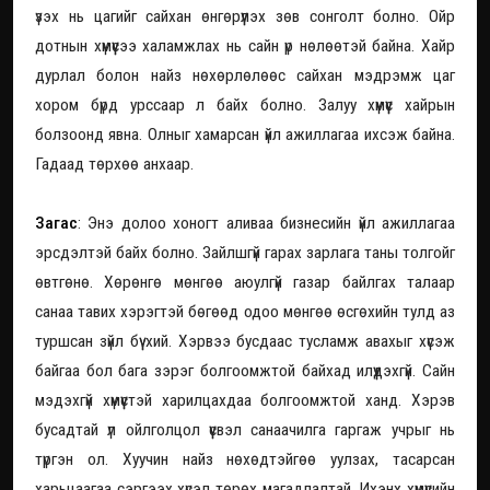
үзэх нь цагийг сайхан өнгөрүүлэх зөв сонголт болно. Ойр
дотнын хүмүүсээ халамжлах нь сайн үр нөлөөтэй байна. Хайр
дурлал болон найз нөхөрлөлөөс сайхан мэдрэмж цаг
хором бүрд урссаар л байх болно. Залуу хүмүүс хайрын
болзоонд явна. Олныг хамарсан үйл ажиллагаа ихсэж байна.
Гадаад төрхөө анхаар.
Загас
: Энэ долоо хоногт аливаа бизнесийн үйл ажиллагаа
эрсдэлтэй байх болно. Зайлшгүй гарах зарлага таны толгойг
өвтгөнө. Хөрөнгө мөнгөө аюулгүй газар байлгах талаар
санаа тавих хэрэгтэй бөгөөд одоо мөнгөө өсгөхийн тулд аз
туршсан зүйл бүү хий. Хэрвээ бусдаас тусламж авахыг хүсэж
байгаа бол бага зэрэг болгоомжтой байхад илүүдэхгүй. Сайн
мэдэхгүй хүмүүстэй харилцахдаа болгоомжтой ханд. Хэрэв
бусадтай үл ойлголцол үүсвэл санаачилга гаргаж учрыг нь
түргэн ол. Хуучин найз нөхөдтэйгөө уулзах, тасарсан
харьцаагаа сэргээх хүсэл төрөх магадлалтай. Ихэнх хүмүүсийн