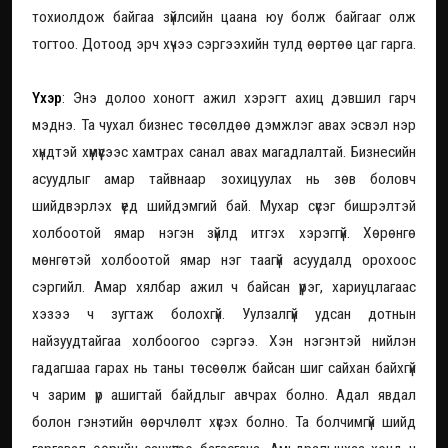
тохиолдож байгаа зүйлсийн цаана юу болж байгааг олж
тогтоо. Дотоод эрч хүчээ сэргээхийн тулд өөртөө цаг гарга.
Үхэр
: Энэ долоо хоногт ажил хэрэгт ахиц дэвшил гарч
мэднэ. Та чухал бизнес төсөлдөө дэмжлэг авах эсвэл нэр
хүндтэй хүмүүсээс хамтрах санал авах магадлалтай. Бизнесийн
асуудлыг амар тайвнаар зохицуулах нь зөв боловч
шийдвэрлэх үед шийдэмгий бай. Мухар сүсэг бишрэлтэй
холбоотой ямар нэгэн зүйлд итгэх хэрэггүй. Хөрөнгө
мөнгөтэй холбоотой ямар нэг таагүй асуудалд орохоос
сэргийл. Амар хялбар ажил ч байсан үүрэг, хариуцлагаас
хэзээ ч зугтаж болохгүй. Уулзалгүй удсан дотнын
найзуудтайгаа холбоогоо сэргээ. Хэн нэгэнтэй нийлэн
гадагшаа гарах нь таны төсөөлж байсан шиг сайхан байхгүй
ч зарим үр ашигтай байдлыг авчрах болно. Адал явдал
болон гэнэтийн өөрчлөлт хүсэх болно. Та болчимгүй шийд