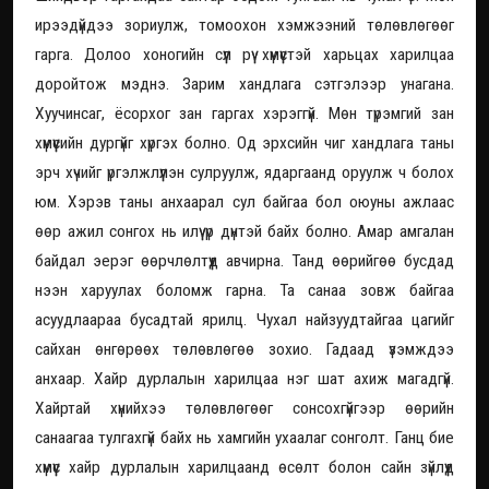
ирээдүйдээ зориулж, томоохон хэмжээний төлөвлөгөөг
гарга. Долоо хоногийн сүүл рүү хүмүүстэй харьцах харилцаа
доройтож мэднэ. Зарим хандлага сэтгэлээр унагана.
Хуучинсаг, ёсорхог зан гаргах хэрэггүй. Мөн түрэмгий зан
хүмүүсийн дургүйг хүргэх болно. Од эрхсийн чиг хандлага таны
эрч хүчийг үргэлжлүүлэн сулруулж, ядаргаанд оруулж ч болох
юм. Хэрэв таны анхаарал сул байгаа бол оюуны ажлаас
өөр ажил сонгох нь илүү үр дүнтэй байх болно. Амар амгалан
байдал эерэг өөрчлөлтүүд авчирна. Танд өөрийгөө бусдад
нээн харуулах боломж гарна. Та санаа зовж байгаа
асуудлаараа бусадтай ярилц. Чухал найзуудтайгаа цагийг
сайхан өнгөрөөх төлөвлөгөө зохио. Гадаад үзэмждээ
анхаар. Хайр дурлалын харилцаа нэг шат ахиж магадгүй.
Хайртай хүнийхээ төлөвлөгөөг сонсохгүйгээр өөрийн
санаагаа тулгахгүй байх нь хамгийн ухаалаг сонголт. Ганц бие
хүмүүс хайр дурлалын харилцаанд өсөлт болон сайн зүйлүүд