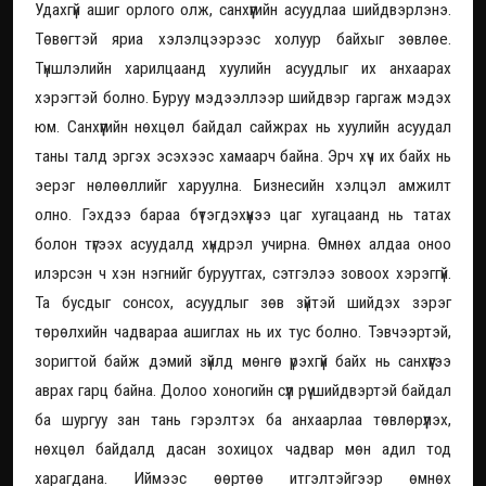
Удахгүй ашиг орлого олж, санхүүгийн асуудлаа шийдвэрлэнэ.
Төвөгтэй яриа хэлэлцээрээс холуур байхыг зөвлөе.
Түншлэлийн харилцаанд хуулийн асуудлыг их анхаарах
хэрэгтэй болно. Буруу мэдээллээр шийдвэр гаргаж мэдэх
юм. Санхүүгийн нөхцөл байдал сайжрах нь хуулийн асуудал
таны талд эргэх эсэхээс хамаарч байна. Эрч хүч их байх нь
эерэг нөлөөллийг харуулна. Бизнесийн хэлцэл амжилт
олно. Гэхдээ бараа бүтэгдэхүүнээ цаг хугацаанд нь татах
болон түгээх асуудалд хүндрэл учирна. Өмнөх алдаа оноо
илэрсэн ч хэн нэгнийг буруутгах, сэтгэлээ зовоох хэрэггүй.
Та бусдыг сонсох, асуудлыг зөв зүйтэй шийдэх зэрэг
төрөлхийн чадвараа ашиглах нь их тус болно. Тэвчээртэй,
зоригтой байж дэмий зүйлд мөнгө үрэхгүй байх нь санхүүгээ
аврах гарц байна. Долоо хоногийн сүүл рүү шийдвэртэй байдал
ба шургуу зан тань гэрэлтэх ба анхаарлаа төвлөрүүлэх,
нөхцөл байдалд дасан зохицох чадвар мөн адил тод
харагдана. Иймээс өөртөө итгэлтэйгээр өмнөх