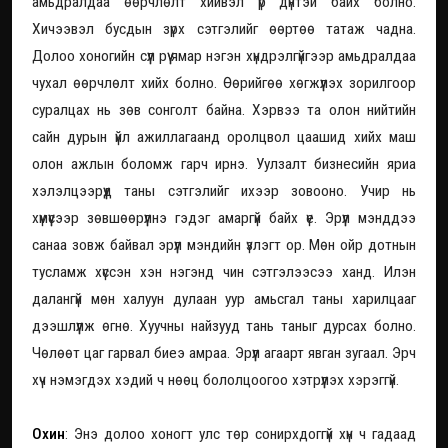
амьдралдаа өөрчлөлт хийвэл үр дүнтэй байх болно.
Хичээвэл бусдын зүрх сэтгэлийг өөртөө татаж чадна.
Долоо хоногийн сүүл рүү ямар нэгэн хүндрэлгүйгээр амьдралдаа
чухал өөрчлөлт хийх болно. Өөрийгөө хөгжүүлэх зорилгоор
суралцах нь зөв сонголт байна. Хэрвээ та олон нийтийн
сайн дурын үйл ажиллагаанд оролцвол цаашид хийх маш
олон ажлын боломж гарч ирнэ. Уулзалт бизнесийн яриа
хэлэлцээрүүд таны сэтгэлийг ихээр зовооно. Учир нь
хүмүүсээр зөвшөөрүүлнэ гэдэг амаргүй байх үе. Эрүүл мэнддээ
санаа зовж байвал эрүүл мэндийн үзлэгт ор. Мөн ойр дотнын
тусламж хүссэн хэн нэгэнд чин сэтгэлээсээ ханд. Илэн
далангүй мөн халуун дулаан уур амьсгал таны харилцааг
дээшлүүлж өгнө. Хуучны найзууд тань таныг дурсах болно.
Чөлөөт цаг гарвал биеэ амраа. Эрүүл агаарт явган зугаал. Эрч
хүч нэмэгдэх хэдий ч нөөц бололцоогоо хэтрүүлэх хэрэггүй.
Охин
: Энэ долоо хоногт улс төр сонирхдоггүй хүн ч гадаад