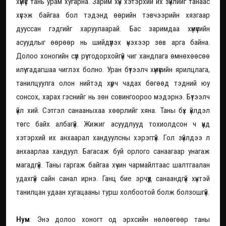
хүмүүс тань урам хугарна. Зарим хүн хэтэрхий их зүйлийг танаас
хүсэж байгаа бол тэдэнд өөрийн тэвчээрийн хязгаар
дууссан гэдгийг харуулаарай. Бас заримдаа хүмүүсийн
асуудлыг өөрөөр нь шийдүүлэх үнэхээр зөв арга байна.
Долоо хоногийн сүүл рүү тодорхойгүй чиг хандлага өмнөхөөсөө
илүү гадагшаа чиглэх болно. Уран бүтээлч хүмүүсийн ярилцлага,
танилцуулга олон нийтэд хүрч чадах бөгөөд тэдний юу
сонсох, харах гэснийг нь зөн совингоороо мэдэрнэ. Бүтээлч
үйл хий. Сэтгэл санааныхаа хөөрлийг хяна. Таны бүх үйлдэл
төгс байх албагүй. Жижиг асуудлууд тохиолдсон ч үүнд
хэтэрхий их анхаарал хандуулсны хэрэггүй. Гол зүйлдээ л
анхаарлаа хандуул. Багасаж буй орлого санаагаар унагаж
магадгүй. Таны гаргаж байгаа хүчин чармайлтаас шалтгаалан
удахгүй сайн санал ирнэ. Ганц бие эрчүүд санаандгүй хүнтэй
танилцан удаан хугацааны турш холбоотой болж болзошгүй.
Нум
: Энэ долоо хоногт од эрхсийн нөлөөгөөр таны