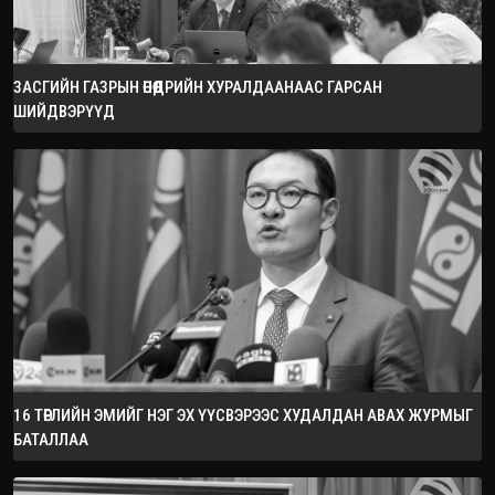
ЗАСГИЙН ГАЗРЫН ӨНӨӨДРИЙН ХУРАЛДААНААС ГАРСАН
ШИЙДВЭРҮҮД
16 ТӨРЛИЙН ЭМИЙГ НЭГ ЭХ ҮҮСВЭРЭЭС ХУДАЛДАН АВАХ ЖУРМЫГ
БАТАЛЛАА