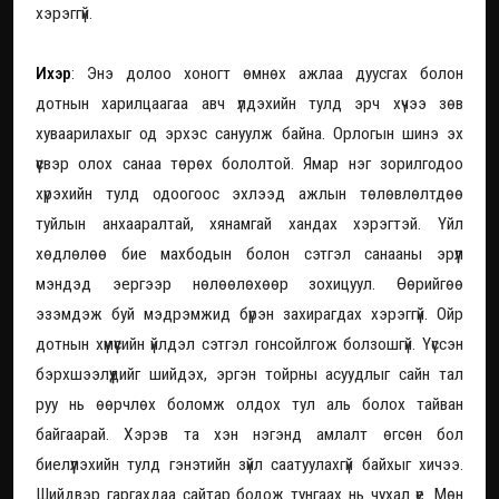
хэрэггүй.
Ихэр
: Энэ долоо хоногт өмнөх ажлаа дуусгах болон
дотнын харилцаагаа авч үлдэхийн тулд эрч хүчээ зөв
хуваарилахыг од эрхэс сануулж байна. Орлогын шинэ эх
үүсвэр олох санаа төрөх бололтой. Ямар нэг зорилгодоо
хүрэхийн тулд одоогоос эхлээд ажлын төлөвлөлтдөө
туйлын анхааралтай, хянамгай хандах хэрэгтэй. Үйл
хөдлөлөө бие махбодын болон сэтгэл санааны эрүүл
мэндэд эергээр нөлөөлөхөөр зохицуул. Өөрийгөө
эзэмдэж буй мэдрэмжид бүрэн захирагдах хэрэггүй. Ойр
дотнын хүмүүсийн үйлдэл сэтгэл гонсойлгож болзошгүй. Үүссэн
бэрхшээлүүдийг шийдэх, эргэн тойрны асуудлыг сайн тал
руу нь өөрчлөх боломж олдох тул аль болох тайван
байгаарай. Хэрэв та хэн нэгэнд амлалт өгсөн бол
биелүүлэхийн тулд гэнэтийн зүйл саатуулахгүй байхыг хичээ.
Шийдвэр гаргахдаа сайтар бодож тунгаах нь чухал үе. Мөн