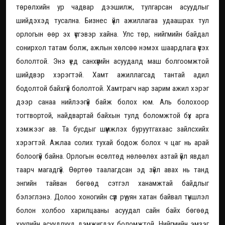
төрөлхийн ур чадвар дээшилж, тулгарсан асуудлыг
шийдэхэд тусална. Бизнес үйл ажиллагаа удаашрах тул
орлогын өөр эх үүсгэвэр хайна. Улс төр, нийгмийн байдал
сонирхол татам болж, ажлын хөлсөө нэмэх шаардлага үүсэх
бололтой. Энэ үед санхүүгийн асуудалд маш болгоомжтой
шийдвэр хэрэгтэй. Хамт ажиллагсад тантай адил
бодолтой байхгүй бололтой. Хамтрагч нар зарим ажил хэрэг
дээр санаа нийлээгүй байж болох юм. Аль болохоор
тогтвортой, найдвартай байхын тулд боломжтой бүх арга
хэмжээг ав. Та бусдыг шүүмжлэх буруутгахаас зайлсхийх
хэрэгтэй. Ажлаа солих тухай бодож болох ч цаг нь арай
болоогүй байна. Орлогын өсөлтөд нөлөөлөх азтай үйл явдал
таарч магадгүй. Өөртөө таалагдсан эд зүйл авах нь танд
энгийн тайван бөгөөд сэтгэл ханамжтай байдлыг
бэлэглэнэ. Долоо хоногийн сүүл рүү уян хатан байвал түншлэл
болон холбоо харилцааны асуудал сайн байх бөгөөд
хуулийн асуудлууд дэмжигдэх боломжтой. Нийгмийн эмзэг