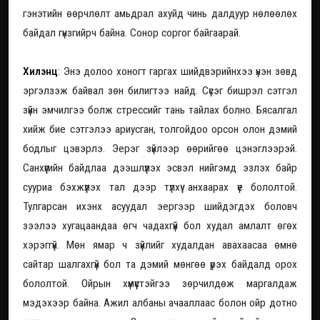
гэнэтийн өөрчлөлт амьдрал ахуйд чинь далдуур нөлөөлөх
байдал гүнзгийрч байна. Сонор соргог байгаарай.
Хилэнц
: Энэ долоо хоногт гаргах шийдвэрийнхээ үнэн зөвд
эргэлзэж байвал зөн билигтээ найд. Сүсэг бишрэл сэтгэл
зүйн эмчилгээ болж стрессийг тань тайлах болно. Бясалгал
хийж бие сэтгэлээ ариусган, толгойдоо орсон олон дэмий
бодлыг цэвэрлэ. Эерэг зүйлээр өөрийгөө цэнэглээрэй.
Санхүүгийн байдлаа дээшлүүлэх эсвэл нийгэмд эзлэх байр
сууриа бэхжүүлэх тал дээр түлхүү анхаарах үе бололтой.
Тулгарсан ихэнх асуудал эергээр шийдэгдэх боловч
зээлээ хугацаандаа өгч чадахгүй бол худал амлалт өгөх
хэрэггүй. Мөн ямар ч зүйлийг худалдан авахаасаа өмнө
сайтар шалгахгүй бол та дэмий мөнгөө үрэх байдалд орох
бололтой. Ойрын хүмүүстэйгээ зөрчилдөж маргалдаж
мэдэхээр байна. Ажил албаны ачааллаас болон ойр дотно