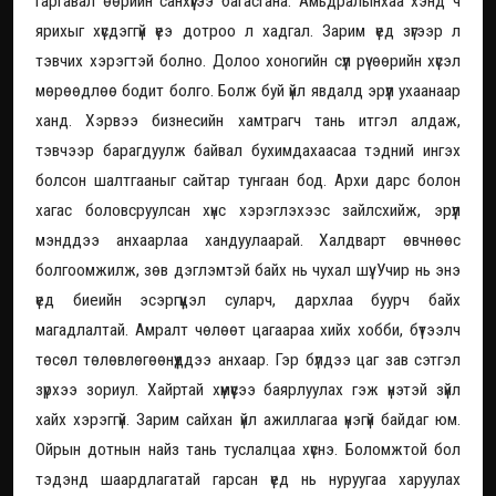
гаргавал өөрийн санхүүгээ багасгана. Амьдралынхаа хэнд ч
ярихыг хүсдэггүй үеэ дотроо л хадгал. Зарим үед зүгээр л
тэвчих хэрэгтэй болно. Долоо хоногийн сүүл рүү өөрийн хүсэл
мөрөөдлөө бодит болго. Болж буй үйл явдалд эрүүл ухаанаар
ханд. Хэрвээ бизнесийн хамтрагч тань итгэл алдаж,
тэвчээр барагдуулж байвал бухимдахаасаа тэдний ингэх
болсон шалтгааныг сайтар тунгаан бод. Архи дарс болон
хагас боловсруулсан хүнс хэрэглэхээс зайлсхийж, эрүүл
мэнддээ анхаарлаа хандуулаарай. Халдварт өвчнөөс
болгоомжилж, зөв дэглэмтэй байх нь чухал шүү. Учир нь энэ
үед биеийн эсэргүүцэл суларч, дархлаа буурч байх
магадлалтай. Амралт чөлөөт цагаараа хийх хобби, бүтээлч
төсөл төлөвлөгөөнүүддээ анхаар. Гэр бүлдээ цаг зав сэтгэл
зүрхээ зориул. Хайртай хүмүүсээ баярлуулах гэж үнэтэй зүйл
хайх хэрэггүй. Зарим сайхан үйл ажиллагаа үнэгүй байдаг юм.
Ойрын дотнын найз тань туслалцаа хүснэ. Боломжтой бол
тэдэнд шаардлагатай гарсан үед нь нуруугаа харуулах