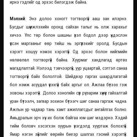
ирнэ гэдгийг од эрхэс билэгдэж байна.
Мэлхий
: Энэ долоо хоногт тогтворгүй ааш зан илэрнэ.
Бусдыг шүүмжлэхийн оронд сайхан талыг нь олж харахыг
хичээ. Улс төр болон шашны үзэл бодол дээр үндэслэн
үүссэн маргааныг өөр тийш нь эргүүлэхийг оролд. Бусдын
хэрэгт хошуу нэмэх хэрэггүй. Од эрхэс болон нийгмийн
нөлөөлөл тогтворгүй байна. Хуурмаг хандлагад өртөх
магадлалтай. Нэлээд тэвчээргүй, уур уцаартай, сэтгэл санаа
тогтворгүй байх бололтой. Шийдвэр гаргах шаардлагатай
бол нэмж асуудал үүсэхгүй байх аргыг ол. Ажлаа бүтээх гэж
зовсны хэрэггүй. Долоо хоногийн сүүл рүү зарим хүмүүс гайхалтай
уран бүтээлч, загвар зохион бүтээгч шиг санаа гаргаж чадна.
Ажлын ур чадвар тань хамт ажиллагсдыг ангайлгах болно.
Амьдралын эрч хүч их болж байгаа юм шиг мэдэрнэ. Хэдий
тийм боловч хэсэгхэн зуурын үзэгдэлд хууртаж болохгүй.
Ямар нэгэн зүйлийг өөрийн биеэр шалгах гэсний хэрэггүй.