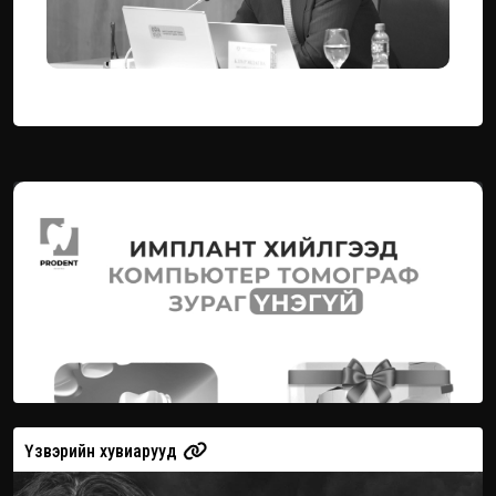
Үзвэрийн хувиарууд