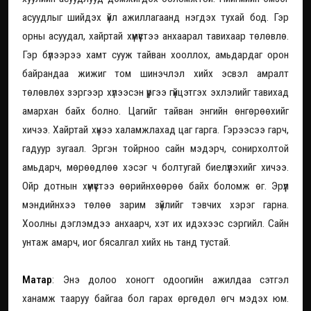
асуудлыг шийдэх үйл ажиллагаанд нэгдэх тухай бод. Гэр
орны асуудал, хайртай хүмүүстээ анхаарал тавихаар төлөвлө.
Гэр бүлээрээ хамт сууж тайван хооллох, амьдардаг орон
байрандаа жижиг том шинэчлэл хийх эсвэл амралт
төлөвлөх зэргээр хүлээсэн үүргээ гүйцэтгэх эхлэлийг тавихад
амархан байх болно. Цагийг тайван энгийн өнгөрөөхийг
хичээ. Хайртай хүнээ халамжлахад цаг гарга. Гэрээсээ гарч,
гадуур зугаал. Эргэн тойрноо сайн мэдэрч, сонирхолтой
амьдарч, мөрөөдлөө хэсэг ч болтугай биелүүлэхийг хичээ.
Ойр дотнын хүмүүстээ өөрийнхөөрөө байх боломж өг. Эрүүл
мэндийнхээ төлөө зарим зүйлийг тэвчих хэрэг гарна.
Хоолны дэглэмдээ анхаарч, хэт их идэхээс сэргийл. Сайн
унтаж амарч, иог бясалгал хийх нь танд тустай.
Матар
: Энэ долоо хоногт одоогийн ажилдаа сэтгэл
ханамж тааруу байгаа бол гарах өргөдөл өгч мэдэх юм.