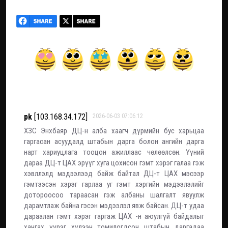
pk
[103.168.34.172]
2026-06-03 07:06:12
ХЗС Энхбаяр ДЦ-н алба хаагч дүрмийн бус харьцаа
гаргасан асуудалд штабын дарга болон ангийн дарга
нарт хариуцлага тооцон ажиллаас чөлөөлсөн. Үүний
дараа ДЦ-т ЦАХ эрүүг хуга цохисон гэмт хэрэг галаа гэж
хэвллэлд мэдээлээд байж байтал ДЦ-т ЦАХ мэсээр
гэмтээсэн хэрэг гарлаа уг гэмт хэргийн мэдээлэлийг
дотороосоо тараасан гэж албаны шалгалт явуулж
дарамтлаж байна гэсэн мэдээлэл явж байсан. ДЦ-т удаа
дараалан гэмт хэрэг гаргаж ЦАХ -н аюулгүй байдалыг
хангах үүрэг хүлээн томилогдсон штабын даргадаа