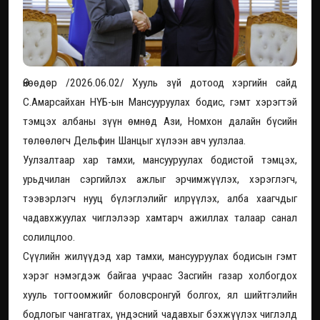
Өнөөдөр /2026.06.02/ Хууль зүй дотоод хэргийн сайд
С.Амарсайхан НҮБ-ын Мансууруулах бодис, гэмт хэрэгтэй
тэмцэх албаны зүүн өмнөд Ази, Номхон далайн бүсийн
төлөөлөгч Дельфин Шанцыг хүлээн авч уулзлаа.
Уулзалтаар хар тамхи, мансууруулах бодистой тэмцэх,
урьдчилан сэргийлэх ажлыг эрчимжүүлэх, хэрэглэгч,
тээвэрлэгч нууц бүлэглэлийг илрүүлэх, алба хаагчдыг
чадавхжуулах чиглэлээр хамтарч ажиллах талаар санал
солилцлоо.
Сүүлийн жилүүдэд хар тамхи, мансууруулах бодисын гэмт
хэрэг нэмэгдэж байгаа учраас Засгийн газар холбогдох
хууль тогтоомжийг боловсронгуй болгох, ял шийтгэлийн
бодлогыг чангатгах, үндэсний чадавхыг бэхжүүлэх чиглэлд