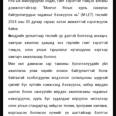
НҮБ-ын Мансууруулах бодис, гэмт хэрэгтэй тэмцэх албаны
дэмжлэгтэйгээр “Монгол Улсын хууль сахиулах
байгууллагуудын чадавхыг бэхжүүлэх нь” (M-LET) төслийг
2024 оны 05 дугаар сараас эхлэн амжилттай хэрэгжүүлж
байна.
Өнөөдрийн уулзалтаар төслийг үр дүнтэй болгоход анхаарч,
хамтран ажиллах цаашид энэ төрлийн гэмт хэрэгтэй
тэмцэх, олон улсын туршлагыг нутагшуулах зэргээр
хамтарч ажиллахаар боллоо.
Мөн хил дамнасан хар тамхины бүлэглэлүүдийн үйл
ажиллагаа улам нарийн зохион байгуулалттай болж
байгаатай холбогдуулан мэдээлэл солилцооны шуурхай
сувгийг бүс нутгийн хэмжээнд бэхжүүлэх, кибер мөрдөн
шалгах болон санхүүгийн мөрдөх ажиллагааны чадавхыг
нэмэгдүүлэх, хууль бус худалдааг илрүүлэх чиглэлээр
олон улсын стандартад нийцсэн техник, программ хангамж,
мэргэшсэн боловсон хүчнийг үе шаттайгаар бэлтгэх