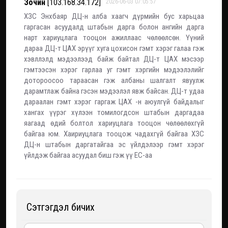
Зочин
[103.168.34.172]
2026-06-03 07:05:57
ХЗС Энхбаяр ДЦ-н алба хаагч дүрмийн бус харьцаа
гаргасан асуудалд штабын дарга болон ангийн дарга
нарт хариуцлага тооцон ажиллаас чөлөөлсөн. Үүний
дараа ДЦ-т ЦАХ эрүүг хуга цохисон гэмт хэрэг галаа гэж
хэвллэлд мэдээлээд байж байтал ДЦ-т ЦАХ мэсээр
гэмтээсэн хэрэг гарлаа уг гэмт хэргийн мэдээлэлийг
дотороосоо тараасан гэж албаны шалгалт явуулж
дарамтлаж байна гэсэн мэдээлэл явж байсан. ДЦ-т удаа
дараалан гэмт хэрэг гаргаж ЦАХ -н аюулгүй байдалыг
хангах үүрэг хүлээн томилогдсон штабын даргадаа
яагаад өдий болтол хариуцлага тооцон чөлөөлөхгүй
байгаа юм. Хаириуцлага тооцож чадахгүй байгаа ХЗС
ДЦ-н штабын даргатайгаа эс үйлдэлээр гэмт хэрэг
үйлдэж байгаа асуудал биш гэж үү ЕС-аа
Сэтгэгдэл бичих