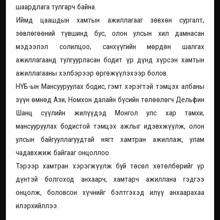
шаардлага тулгарч байна.
Иймд цаашдын хамтын ажиллагааг зөвхөн сургалт,
зөвлөгөөний түвшинд бус, олон улсын хил дамнасан
мэдээлэл солилцоо, санхүүгийн мөрдөн шалгах
ажиллагаанд тулгуурласан бодит үр дүнд хүрсэн хамтын
ажиллагааны хэлбэрээр өргөжүүлэхээр болов.
НҮБ-ын Мансууруулах бодис, гэмт хэрэгтэй тэмцэх албаны
зүүн өмнөд Ази, Номхон далайн бүсийн төлөөлөгч Дельфин
Шанц сүүлийн жилүүдэд Монгол улс хар тамхи,
мансууруулах бодистой тэмцэх ажлыг идэвхжүүлж, олон
улсын байгууллагуудтай нягт хамтран ажиллаж, улам
чадавхжиж байгааг онцоллоо.
Тэрээр хамтран хэрэгжүүлж буй төсөл хөтөлбөрийг үр
дүнтэй болгоход анхаарч, хамтарч ажиллана гэдгээ
онцолж, боловсон хүчнийг бэлтгэхэд илүү анхаарахаа
илэрхийллээ.