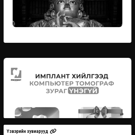
Үзвэрийн хувиарууд