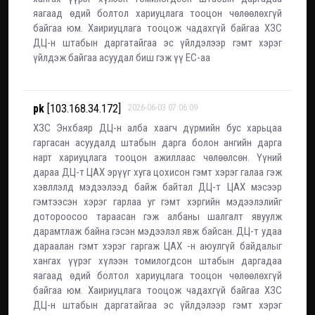
яагаад өдий болтол хариуцлага тооцон чөлөөлөхгүй
байгаа юм. Хаириуцлага тооцож чадахгүй байгаа ХЗС
ДЦ-н штабын даргатайгаа эс үйлдэлээр гэмт хэрэг
үйлдэж байгаа асуудал биш гэж үү ЕС-аа
pk
[103.168.34.172]
2026-06-03 07:06:09
ХЗС Энхбаяр ДЦ-н алба хаагч дүрмийн бус харьцаа
гаргасан асуудалд штабын дарга болон ангийн дарга
нарт хариуцлага тооцон ажиллаас чөлөөлсөн. Үүний
дараа ДЦ-т ЦАХ эрүүг хуга цохисон гэмт хэрэг галаа гэж
хэвллэлд мэдээлээд байж байтал ДЦ-т ЦАХ мэсээр
гэмтээсэн хэрэг гарлаа уг гэмт хэргийн мэдээлэлийг
дотороосоо тараасан гэж албаны шалгалт явуулж
дарамтлаж байна гэсэн мэдээлэл явж байсан. ДЦ-т удаа
дараалан гэмт хэрэг гаргаж ЦАХ -н аюулгүй байдалыг
хангах үүрэг хүлээн томилогдсон штабын даргадаа
яагаад өдий болтол хариуцлага тооцон чөлөөлөхгүй
байгаа юм. Хаириуцлага тооцож чадахгүй байгаа ХЗС
ДЦ-н штабын даргатайгаа эс үйлдэлээр гэмт хэрэг