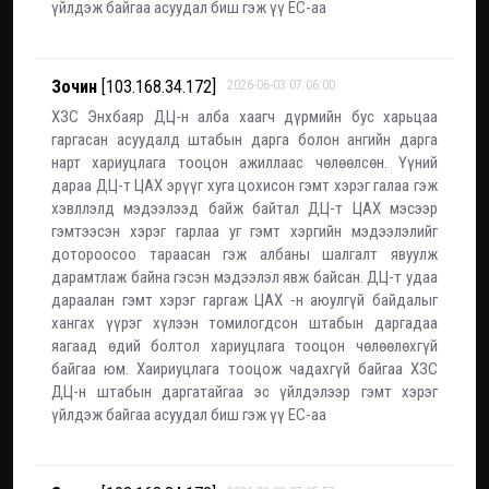
үйлдэж байгаа асуудал биш гэж үү ЕС-аа
Зочин
[103.168.34.172]
2026-06-03 07:06:00
ХЗС Энхбаяр ДЦ-н алба хаагч дүрмийн бус харьцаа
гаргасан асуудалд штабын дарга болон ангийн дарга
нарт хариуцлага тооцон ажиллаас чөлөөлсөн. Үүний
дараа ДЦ-т ЦАХ эрүүг хуга цохисон гэмт хэрэг галаа гэж
хэвллэлд мэдээлээд байж байтал ДЦ-т ЦАХ мэсээр
гэмтээсэн хэрэг гарлаа уг гэмт хэргийн мэдээлэлийг
дотороосоо тараасан гэж албаны шалгалт явуулж
дарамтлаж байна гэсэн мэдээлэл явж байсан. ДЦ-т удаа
дараалан гэмт хэрэг гаргаж ЦАХ -н аюулгүй байдалыг
хангах үүрэг хүлээн томилогдсон штабын даргадаа
яагаад өдий болтол хариуцлага тооцон чөлөөлөхгүй
байгаа юм. Хаириуцлага тооцож чадахгүй байгаа ХЗС
ДЦ-н штабын даргатайгаа эс үйлдэлээр гэмт хэрэг
үйлдэж байгаа асуудал биш гэж үү ЕС-аа