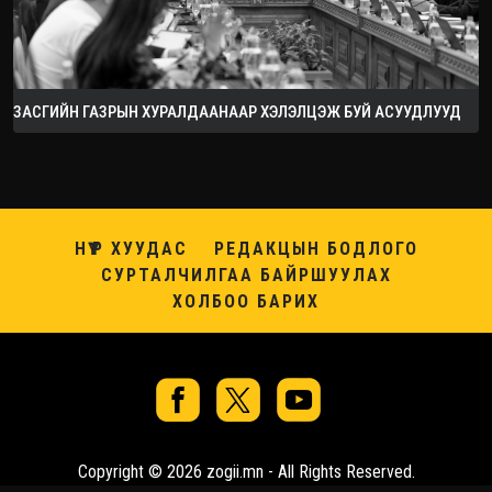
ЗАСГИЙН ГАЗРЫН ХУРАЛДААНААР ХЭЛЭЛЦЭЖ БУЙ АСУУДЛУУД
НҮҮР ХУУДАС
РЕДАКЦЫН БОДЛОГО
СУРТАЛЧИЛГАА БАЙРШУУЛАХ
ХОЛБОО БАРИХ
Copyright © 2026 zogii.mn - All Rights Reserved.