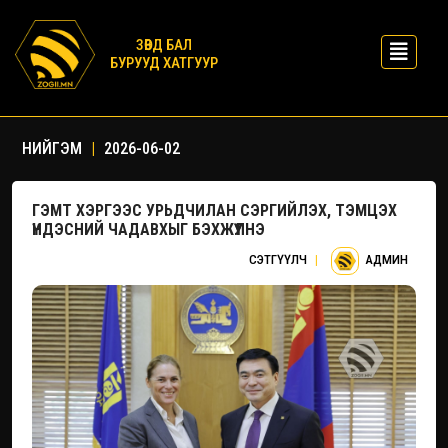
ЗӨВД БАЛ
БУРУУД ХАТГУУР
НИЙГЭМ
|
2026-06-02
ГЭМТ ХЭРГЭЭС УРЬДЧИЛАН СЭРГИЙЛЭХ, ТЭМЦЭХ
ҮНДЭСНИЙ ЧАДАВХЫГ БЭХЖҮҮЛНЭ
СЭТГҮҮЛЧ
|
АДМИН