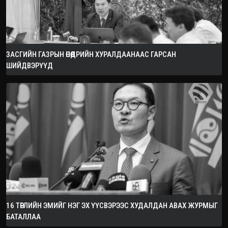
ЗАСГИЙН ГАЗРЫН ӨНӨӨДРИЙН ХУРАЛДААНААС ГАРСАН
ШИЙДВЭРҮҮД
16 ТӨРЛИЙН ЭМИЙГ НЭГ ЭХ ҮҮСВЭРЭЭС ХУДАЛДАН АВАХ ЖУРМЫГ
БАТАЛЛАА