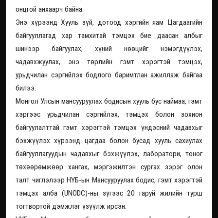
онцгой анхаарч байна.
Энэ хүрээнд Хууль зүй, дотоод хэргийн яам Цагдаагийн
байгууллагад хар тамхитай тэмцэх бие даасан албыг
шинээр байгуулах, хүний нөөцийг нэмэгдүүлэх,
чадавхжуулах, энэ төрлийн гэмт хэрэгтэй тэмцэх,
урьдчилан сэргийлэх бодлого баримтлан ажиллаж байгаа
билээ.
Монгол Улсын мансууруулах бодисын хууль бус наймаа, гэмт
хэргээс урьдчилан сэргийлэх, тэмцэх болон зохион
байгуулалттай гэмт хэрэгтэй тэмцэх үндэсний чадавхыг
бэхжүүлэх хүрээнд цагдаа болон бусад хууль сахиулах
байгууллагуудын чадавхыг бэхжүүлэх, лаборатори, тоног
төхөөрөмжөөр хангах, мэргэжилтэн сургах зэрэг олон
талт чиглэлээр НҮБ-ын Мансууруулах бодис, гэмт хэрэгтэй
тэмцэх алба (UNODC)-ны зүгээс 20 гаруй жилийн турш
тогтвортой дэмжлэг үзүүлж ирсэн.