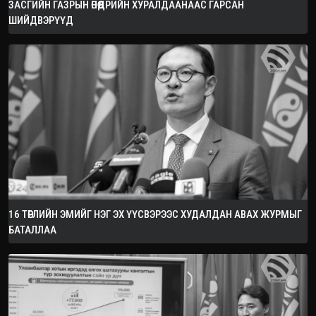
ЗАСГИЙН ГАЗРЫН ӨНӨӨДРИЙН ХУРАЛДААНААС ГАРСАН
ШИЙДВЭРҮҮД
16 ТӨРЛИЙН ЭМИЙГ НЭГ ЭХ ҮҮСВЭРЭЭС ХУДАЛДАН АВАХ ЖУРМЫГ
БАТАЛЛАА