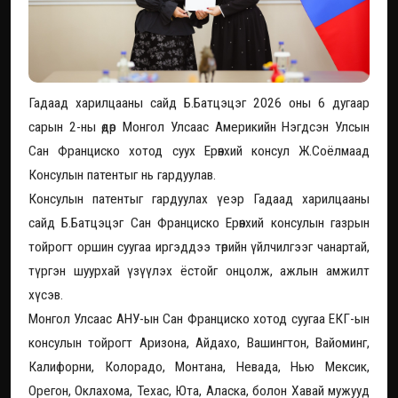
Гадаад харилцааны сайд Б.Батцэцэг 2026 оны 6 дугаар
сарын 2-ны өдөр Монгол Улсаас Америкийн Нэгдсэн Улсын
Сан Франциско хотод суух Ерөнхий консул Ж.Соёлмаад
Консулын патентыг нь гардуулав.
Консулын патентыг гардуулах үеэр Гадаад харилцааны
сайд Б.Батцэцэг Сан Франциско Ерөнхий консулын газрын
тойрогт оршин суугаа иргэддээ төрийн үйлчилгээг чанартай,
түргэн шуурхай үзүүлэх ёстойг онцолж, ажлын амжилт
хүсэв.
Монгол Улсаас АНУ-ын Сан Франциско хотод суугаа ЕКГ-ын
консулын тойрогт Аризона, Айдахо, Вашингтон, Вайоминг,
Калифорни, Колорадо, Монтана, Невада, Нью Мексик,
Орегон, Оклахома, Техас, Юта, Аласка, болон Хавай мужууд