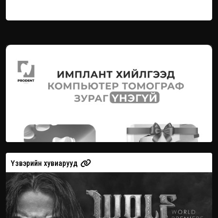
Үзвэрийн хувиарууд