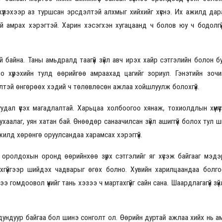
гжүүлэхээр аз туршсан эрсдэлтэй алхмыг хийхийг хүснэ. Их ажилд да
й амрах хэрэгтэй. Харин хэсэгхэн хугацаанд ч болов юу ч бодолгү
 байна. Таны амьдралд таагүй зүйл авч ирэх хайр сэтгэлийн болон б
оо хүрэхийн тулд өөрийгөө амраахад цагийг зориул. Гэнэтийн зоч
лтэй өнгөрөөх хэдий ч төлөвлөсөн ажлаа хойшлуулж болохгүй.
дал үүсэх магадлалтай. Харьцаа холбоогоо хянаж, тохиолдлын хүмүүст
д ухаалаг, уян хатан бай. Өнөөдөр санаачилсан зүйл ашиггүй болох тул 
ажилд хөрөнгө оруулсандаа харамсах хэрэггүй.
 оролдохын оронд өөрийнхөө зүрх сэтгэлийг яг хүсэж байгааг мэдэ
хгүйгээр шийдэх чадварыг өгөх болно. Хувийн харилцаандаа болг
нээ гомдоовол үүнийг тань хэзээ ч мартахгүйг сайн сана. Шаардлагагүй з
дундуур байгаа бол шинэ сонголт ол. Өөрийн дуртай ажлаа хийх нь а