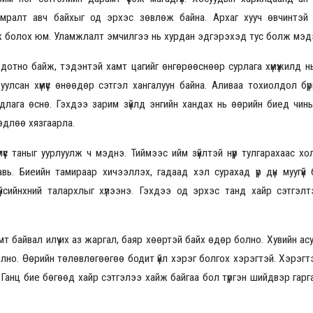
мралт авч байхыг од эрхэс зөвлөж байна. Архаг хууч өвчинтэй х
йж болох юм. Уламжлалт эмчилгээ нь хурдан эдгэрэхэд тус болж мэдэ
2026.08.30 20:00
ойр дотно байж, тэдэнтэй хамт цагийг өнгөрөөснөөр сурлага хүмүүжилд 
лсан хүмүүс өнөөдөр сэтгэл хангалуун байна. Аливаа тохиолдол бүри
лага өснө. Гэхдээ зарим зүйлд энгийн хандах нь өөрийн биед чинь
өдлөө хязгаарла.
үүс таныг уурлуулж ч мэднэ. Тиймээс ийм зүйлтэй нүүр тулгарахаас х
ь. Биеийн тамираар хичээллэх, гадаад хэл сурахад үр дүн муугүй б
үйсийнхний талархлыг хүлээнэ. Гэхдээ од эрхэс танд хайр сэтгэл
амт байвал илүү их аз жаргал, баяр хөөртэй байх өдөр болно. Хувийн ас
но. Өөрийн төлөвлөгөөгөө бодит үйл хэрэг болгох хэрэгтэй. Хэрэгт
. Ганц бие бөгөөд хайр сэтгэлээ хайж байгаа бол түргэн шийдвэр гарг