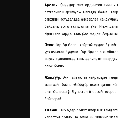
Арслан:
Өнөөдөр энэ ордныхон тийм ч их
сэтгэлийг шархлуулж магадгүй байна. Хай
санхүүгийн асуудалдаа анхаарлаа хандуула
байдалд эргэлзэх шалтаг үүснэ. Илэн дала
хүний тань хардалтаас үүсэж мэднэ. Амралт
Охин:
Гэр бүл болон хайртай хүндээ бүхний
уур амьсгал бүрдүүлнэ. Гэр бүлдээ зөв ойлг
амрах төлөвлөгөө тань өөрчлөлт шаардах м
олох болно.
Жинлүүр:
Энх тайван, эв найрамдал тэнцв
маш сайн байна. Өнөөдөр ихэнх цагийг хөгж
олж болзошгүй. Дүр эсгэлгүй өөрийнхөөрөө
байгаарай.
Хилэнц:
Энэ өдөр болох ямар нэг тэмдэглэ
хэрэгтэй болно. Та өмнө нь хийхийг хүсд