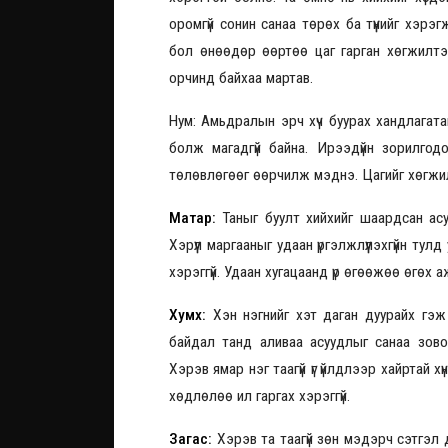
оромгүй сонин санаа төрөх ба түүнийг хэрэ
бол өнөөдөр өөртөө цаг гарган хөгжилтэ
орчинд байхаа мартав.
Нум: Амьдралын эрч хүч буурах хандлагатай
болж магадгүй байна. Ирээдүйн зорилгод
төлөвлөгөөг өөрчилж мэднэ. Цагийг хөгжи
Матар:
Таныг буулт хийхийг шаардсан асуу
Хэрүүл маргааныг удаан үргэлжлүүлэхгүйн тул
хэрэггүй. Удаан хугацаанд үр өгөөжөө өгөх 
Хумх:
Хэн нэгнийг хэт даган дуурайх гэж
байдал танд аливаа асуудлыг санаа зово
Хэрэв ямар нэг таагүй үг үйлдлээр хайртай хү
хөдлөлөө ил гаргах хэрэггүй.
Загас:
Хэрэв та таагүй зөн мэдэрч сэтгэл 