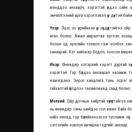
мэнддээ анхаарч, хэрэгтэй үедээ сайн а
эмчилгээний арга хэрэглэвэл үр дүнтэй ба
Үхэр:
Эцэг эх үхрийнхэн үр хүүхдүүдтэйгээ 
өгөх болно. Ажил амралтаа эртхэн зохицуу
болон од эрхсийн тохиол гэж холбох ханд
санаарай. Хэт хийсвэр бодол, хоосон мөрө
Ихэр:
Өнөөдөр хэтэрхий хэрэгт дуртай хүм
хэрэгтэй. Гэр бүлдээ анхаарал халамж тав
нэмэгдэнэ. Эерэг хандлага тань эсрэг х
гайхалтай үйлдлээ төлөвлөхөд саад болно.
Мэлхий:
Ойр дотнын хайртай хүмүүстэйгээ х
нь өнөөдөр таны шийдэх гол ажил байх бол
найз нөхөд, гэр бүлийнхнээсээ тусламж хүс
сэтгэлийн зовлон авчирна гэдгийг анхаар.