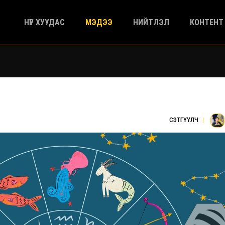
НҮҮР ХУУДАС
МЭДЭЭ
НИЙТЛЭЛ
КОНТЕНТ
СЭТГҮҮЛЧ
|