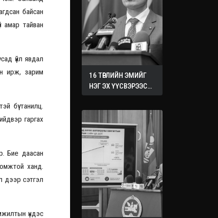
рагдсан байсан
й амар тайван
усад үйл явдал
ин ирж, зарим
16 ТӨРЛИЙН ЭМИЙГ
НЭГ ЭХ ҮҮСВЭРЭЭС
ХУДАЛДАН АВАХ
эй бүү танилц.
ЖУРМЫГ БАТАЛЛАА
шийдвэр гаргах
р. Бие даасан
оомжтой ханд.
үйл дээр сэтгэл
мжилтын үндэс