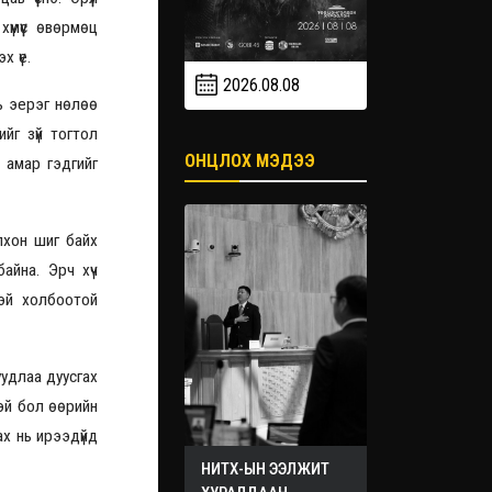
үмүүс өвөрмөц
х үе.
2026.08.08
2026.09
2026.09.19
нь эерэг нөлөө
йг зүй тогтол
ОНЦЛОХ МЭДЭЭ
 амар гэдгийг
олхон шиг байх
айна. Эрч хүч
тэй холбоотой
уудлаа дуусгах
эй бол өөрийн
ах нь ирээдүйд
НИТХ-ЫН ЭЭЛЖИТ