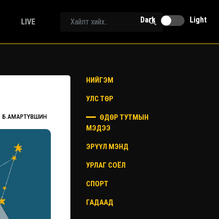
Dark
Light
LIVE
НИЙГЭМ
УЛС ТӨР
ӨДӨР ТУТМЫН
Б.АМАРТҮВШИН
МЭДЭЭ
ЭРҮҮЛ МЭНД
УРЛАГ СОЁЛ
СПОРТ
ГАДААД