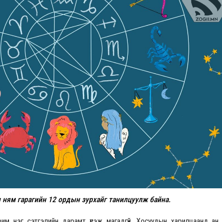
Үзвэрийн хувиарууд
Үз
 ням гарагийн 12 ордын зурхайг танилцуулж байна.
им нэг сэтгэлийн дарамт үүсэж магадгүй. Хосуудын харилцаанд ан ца