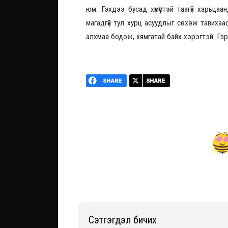
юм. Гэхдээ бусад хүмүүстэй таагүй харьца
магадгүй тул хурц асуудлыг сөхөж тавихаа
алхмаа бодож, хямгатай байх хэрэгтэй. Гэр б
Сэтгэгдэл бичих