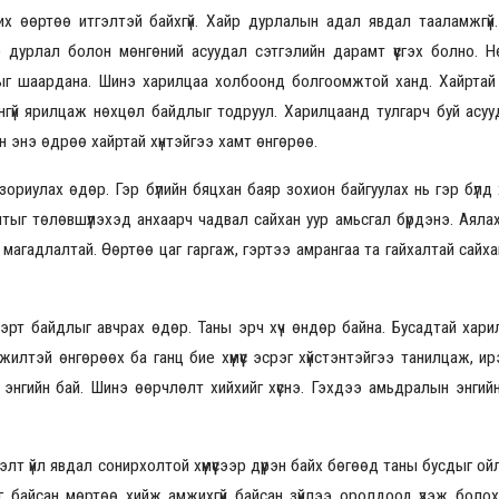
 өөртөө итгэлтэй байхгүй. Хайр дурлалын адал явдал тааламжгүй
р дурлал болон мөнгөний асуудал сэтгэлийн дарамт үүсгэх болно. 
хыг шаардана. Шинэ харилцаа холбоонд болгоомжтой ханд. Хайртай х
нгүй ярилцаж нөхцөл байдлыг тодруул. Харилцаанд тулгарч буй асуу
ын энэ өдрөө хайртай хүнтэйгээ хамт өнгөрөө.
г зориулах өдөр. Гэр бүлийн бяцхан баяр зохион байгуулах нь гэр бүлд
олтыг төлөвшүүлэхэд анхаарч чадвал сайхан уур амьсгал бүрдэнэ. Аяла
агадлалтай. Өөртөө цаг гаргаж, гэртээ амрангаа та гайхалтай сайха
эрт байдлыг авчрах өдөр. Таны эрч хүч өндөр байна. Бусадтай хари
илтэй өнгөрөөх ба ганц бие хүмүүс эсрэг хүйстэнтэйгээ танилцаж, ир
, энгийн бай. Шинэ өөрчлөлт хийхийг хүснэ. Гэхдээ амьдралын энгийн
лт үйл явдал сонирхолтой хүмүүсээр дүүрэн байх бөгөөд таны бусдыг 
эг байсан мөртөө хийж амжихгүй байсан зүйлээ оролдоод үзэж боло