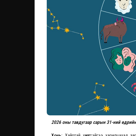
2026 оны тавдугаар сарын 31-ний өдрийн
Хонь:
Хайртай хүмүүстэйгээ харилцахад зар