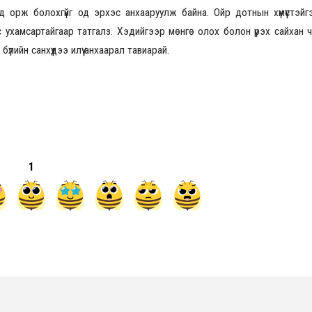
анд орж болохгүйг од эрхэс анхааруулж байна. Ойр дотнын хүмүүстэй
с ухамсартайгаар татгалз. Хэдийгээр мөнгө олох болон үрэх сайхан ч
үлийн санхүүдээ илүү анхаарал тавиарай.
1