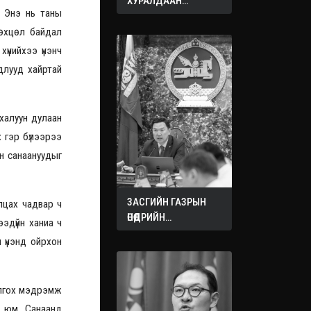
ХУРАЛДААН
. Энэ нь таны
ЭХЭЛЛЭЭ
Нөхцөл байдал
үнийхээ үнэнч
длууд хайртай
 халуун дулаан
х гэр бүлээрээ
н санаануудыг
ЗАСГИЙН ГАЗРЫН
лцах чадвар ч
ӨНӨӨДРИЙН
ээдүйн ханиа ч
ХУРАЛДААНААС
 үнэнд ойрхон
ГАРСАН
ШИЙДВЭРҮҮД
ойлгох мэдрэмж
х юм. Санаанд