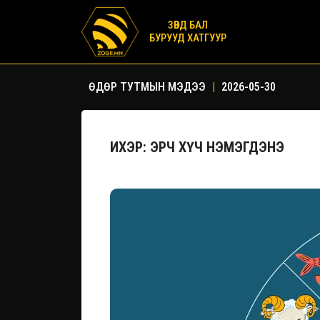
ЗӨВД БАЛ
БУРУУД ХАТГУУР
ӨДӨР ТУТМЫН МЭДЭЭ
|
2026-05-30
ИХЭР: ЭРЧ ХҮЧ НЭМЭГДЭНЭ