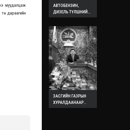
гээ муудалцаж
АВТОБЕНЗИН,
ДИЗЕЛЬ ТҮЛШНИЙ
 та дараагийн
ОНЦГОЙ АЛБАН
ТАТВАРЫГ ТЭГЛЭЛЭЭ
ЗАСГИЙН ГАЗРЫН
ХУРАЛДААНААР
ХЭЛЭЛЦЭЖ БУЙ
АСУУДЛУУД