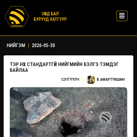
ЗӨВД БАЛ
БУРУУД ХАТГУУР
НИЙГЭМ
|
2026-05-30
ТЭР НҮХ СТАНДАРТГҮЙ НИЙГМИЙН БЭЛГЭ ТЭМДЭГ
БАЙЛАА
СЭТГҮҮЛЧ
|
Б.АМАРТҮВШИН