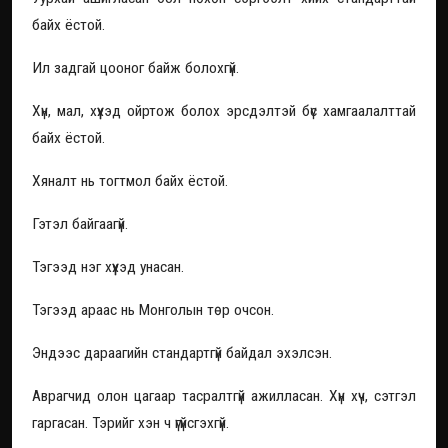
байх ёстой.
Ил задгай цооног байж болохгүй.
Хүн, мал, хүүхэд ойртож болох эрсдэлтэй бүс хамгаалалттай
байх ёстой.
Хяналт нь тогтмол байх ёстой.
Гэтэл байгаагүй.
Тэгээд нэг хүүхэд унасан.
Тэгээд араас нь Монголын төр очсон.
Эндээс дараагийн стандартгүй байдал эхэлсэн.
Аврагчид олон цагаар тасралтгүй ажилласан. Хүн хүч, сэтгэл
гаргасан. Тэрийг хэн ч үгүйсгэхгүй.