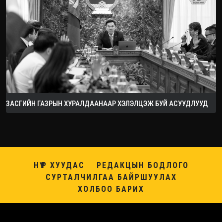
ЗАСГИЙН ГАЗРЫН ХУРАЛДААНААР ХЭЛЭЛЦЭЖ БУЙ АСУУДЛУУД
НҮҮР ХУУДАС
РЕДАКЦЫН БОДЛОГО
СУРТАЛЧИЛГАА БАЙРШУУЛАХ
ХОЛБОО БАРИХ