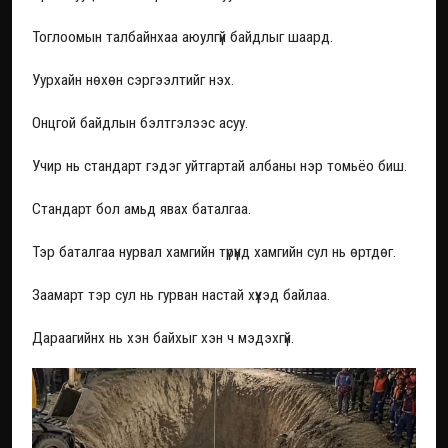
Тоглоомын талбайнхаа аюулгүй байдлыг шаард.
Уурхайн нөхөн сэргээлтийг нэх.
Онцгой байдлын бэлтгэлээс асуу.
Учир нь стандарт гэдэг уйтгартай албаны нэр томьёо биш.
Стандарт бол амьд явах баталгаа.
Тэр баталгаа нурвал хамгийн түрүүнд хамгийн сул нь өртдөг.
Заамарт тэр сул нь гурван настай хүүхэд байлаа.
Дараагийнх нь хэн байхыг хэн ч мэдэхгүй.