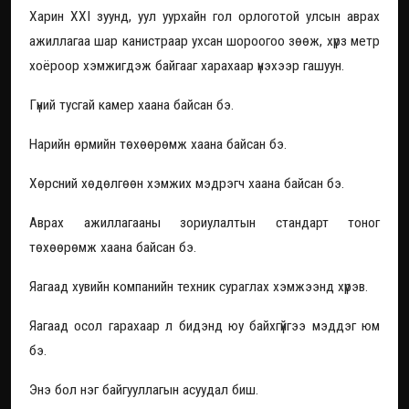
Харин XXI зуунд, уул уурхайн гол орлоготой улсын аврах
ажиллагаа шар канистраар ухсан шороогоо зөөж, хүрз метр
хоёроор хэмжигдэж байгааг харахаар үнэхээр гашуун.
Гүний тусгай камер хаана байсан бэ.
Нарийн өрмийн төхөөрөмж хаана байсан бэ.
Хөрсний хөдөлгөөн хэмжих мэдрэгч хаана байсан бэ.
Аврах ажиллагааны зориулалтын стандарт тоног
төхөөрөмж хаана байсан бэ.
Яагаад хувийн компанийн техник сураглах хэмжээнд хүрэв.
Яагаад осол гарахаар л бидэнд юу байхгүйгээ мэддэг юм
бэ.
Энэ бол нэг байгууллагын асуудал биш.