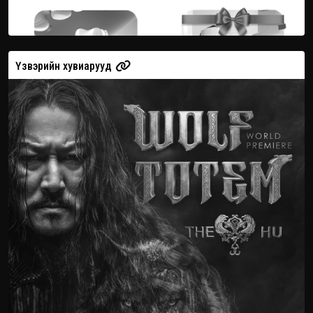
Үзвэрийн хувиарууд