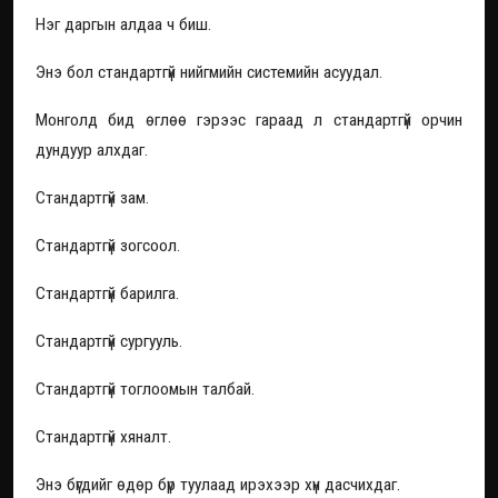
Нэг даргын алдаа ч биш.
Энэ бол стандартгүй нийгмийн системийн асуудал.
Монголд бид өглөө гэрээс гараад л стандартгүй орчин
дундуур алхдаг.
Стандартгүй зам.
Стандартгүй зогсоол.
Стандартгүй барилга.
Стандартгүй сургууль.
Стандартгүй тоглоомын талбай.
Стандартгүй хяналт.
Энэ бүгдийг өдөр бүр туулаад ирэхээр хүн дасчихдаг.