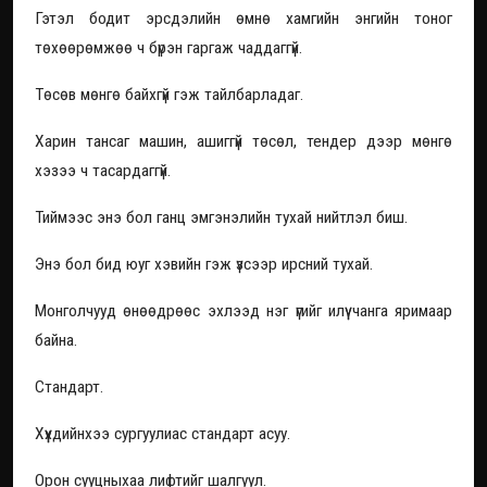
Гэтэл бодит эрсдэлийн өмнө хамгийн энгийн тоног
төхөөрөмжөө ч бүрэн гаргаж чаддаггүй.
Төсөв мөнгө байхгүй гэж тайлбарладаг.
Харин тансаг машин, ашиггүй төсөл, тендер дээр мөнгө
хэзээ ч тасардаггүй.
Тиймээс энэ бол ганц эмгэнэлийн тухай нийтлэл биш.
Энэ бол бид юуг хэвийн гэж үзсээр ирсний тухай.
Монголчууд өнөөдрөөс эхлээд нэг үгийг илүү чанга яримаар
байна.
Стандарт.
Хүүхдийнхээ сургуулиас стандарт асуу.
Орон сууцныхаа лифтийг шалгуул.