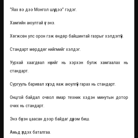
“Яах вэ дээ Монгол шүү дээ” гэдэг.
Хамгийн аюултай үг энэ.
Хөгжсөн улс орон гэж өндөр байшинтай газрыг хэлдэггүй.
Стандарт мөрддөг нийгмийг хэлдэг.
Уурхай хаагдвал нүхийг нь хэрхэн булж хамгаалах нь
стандарт.
Сургууль баривал хүүхэд яаж аюулгүй гарах нь стандарт.
Онцгой байдал очвол ямар техник хэдэн минутын дотор
очих нь стандарт.
Энэ бүхэн цаасан дээр байдаг дүрэм биш.
Амьд үлдэх баталгаа.