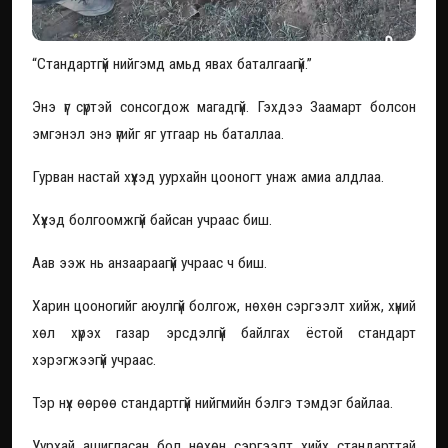
“Стандартгүй нийгэмд амьд явах баталгаагүй.”
Энэ үг сүртэй сонсогдож магадгүй. Гэхдээ Заамарт болсон
эмгэнэл энэ үгийг яг утгаар нь баталлаа.
Гурван настай хүүхэд уурхайн цооногт унаж амиа алдлаа.
Хүүхэд болгоомжгүй байсан учраас биш.
Аав ээж нь анзаараагүй учраас ч биш.
Харин цооногийг аюулгүй болгож, нөхөн сэргээлт хийж, хүний
хөл хүрэх газар эрсдэлгүй байлгах ёстой стандарт
хэрэгжээгүй учраас.
Тэр нүх өөрөө стандартгүй нийгмийн бэлгэ тэмдэг байлаа.
Уурхай ашигласан бол нөхөн сэргээлт хийх стандарттай