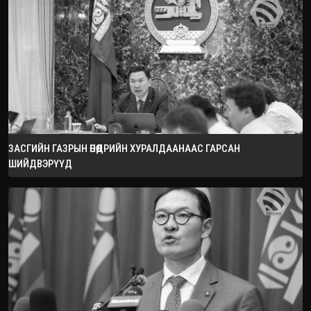
ЗАСГИЙН ГАЗРЫН ӨНӨӨДРИЙН ХУРАЛДААНААС ГАРСАН
ШИЙДВЭРҮҮД