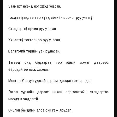
Заамарт нүхэнд нэг хүүхэд унасан.
Гэхдээ үнэндээ тэр хүүхэд зөвхөн цооног руу унаагүй.
Стандартгүй орчин руу унасан.
Хяналтгүй тогтолцоо руу унасан.
Бэлтгэлгүй төрийн үнэн рүү унасан.
Тэгээд бид бүгдээрээ тэр нүхний ирмэг дээрээс
өөрсдийгөө олж харлаа.
Монгол Улс уул уурхайгаар амьдардаг гэж ярьдаг.
Гэтэл уурхайн дараах нөхөн сэргээлтийн стандартаа
мөрдүүлж чаддаггүй.
Онцгой байдлын алба бий гэж ярьдаг.