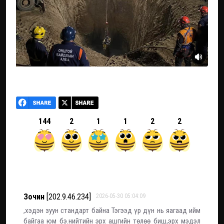
144
2
1
1
2
2
Зочин
[202.9.46.234]
2026-05-30 05:04:09
,хэдэн зуун стандарт байна Тэгээд үр дүн нь яагаад ийм
байгаа юм бэ.нийтийн эрх ашгийн төлөө биш,эрх мэдэл