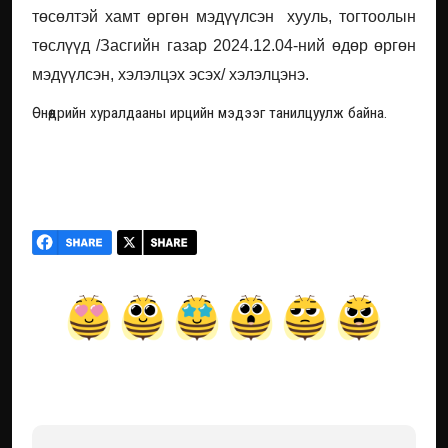
төсөлтэй хамт өргөн мэдүүлсэн хууль, тогтоолын
төслүүд /Засгийн газар 2024.12.04-ний өдөр өргөн
мэдүүлсэн, хэлэлцэх эсэх/ хэлэлцэнэ.
Өнөөдрийн хуралдааны ирцийн мэдээг танилцуулж байна.