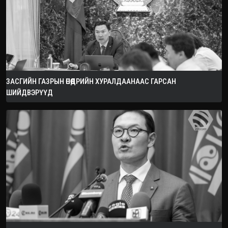
ЗАСГИЙН ГАЗРЫН ӨНӨӨДРИЙН ХУРАЛДААНААС ГАРСАН
ШИЙДВЭРҮҮД