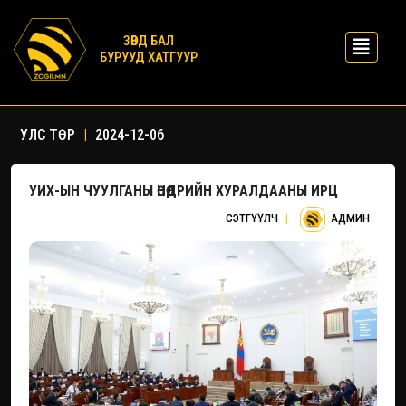
ЗӨВД БАЛ
БУРУУД ХАТГУУР
УЛС ТӨР
|
2024-12-06
УИХ-ЫН ЧУУЛГАНЫ ӨНӨӨДРИЙН ХУРАЛДААНЫ ИРЦ
СЭТГҮҮЛЧ
|
АДМИН