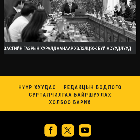
ЗАСГИЙН ГАЗРЫН ХУРАЛДААНААР ХЭЛЭЛЦЭЖ БУЙ АСУУДЛУУД
НҮҮР ХУУДАС
РЕДАКЦЫН БОДЛОГО
СУРТАЛЧИЛГАА БАЙРШУУЛАХ
ХОЛБОО БАРИХ