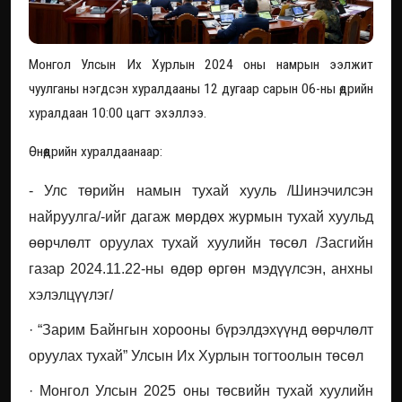
Монгол Улсын Их Хурлын 2024 оны намрын ээлжит
чуулганы нэгдсэн хуралдааны 12 дугаар сарын 06-ны өдрийн
хуралдаан 10:00 цагт эхэллээ.
Өнөөдрийн хуралдаанаар:
- Улс төрийн намын тухай хууль /Шинэчилсэн
найруулга/-ийг дагаж мөрдөх журмын тухай хуульд
өөрчлөлт оруулах тухай хуулийн төсөл /Засгийн
газар 2024.11.22-ны өдөр өргөн мэдүүлсэн, анхны
хэлэлцүүлэг/
· “Зарим Байнгын хорооны бүрэлдэхүүнд өөрчлөлт
оруулах тухай” Улсын Их Хурлын тогтоолын төсөл
· Монгол Улсын 2025 оны төсвийн тухай хуулийн