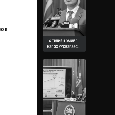
ЗЭЭЛ
16 ТӨРЛИЙН ЭМИЙГ
НЭГ ЭХ ҮҮСВЭРЭЭС
ХУДАЛДАН АВАХ
ЖУРМЫГ БАТАЛЛАА