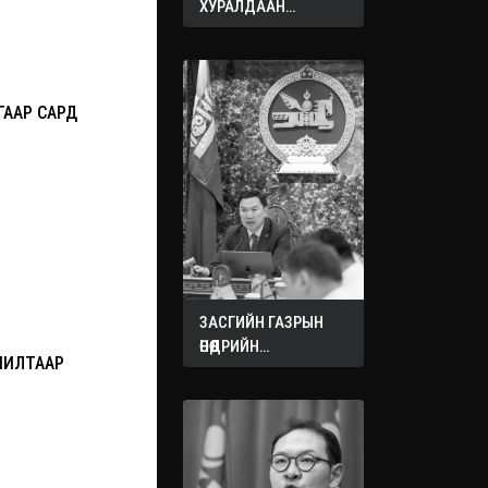
ХУРАЛДААН
ЭХЭЛЛЭЭ
ГААР САРД
ЗАСГИЙН ГАЗРЫН
ӨНӨӨДРИЙН
ШИЛТААР
ХУРАЛДААНААС
ГАРСАН
ШИЙДВЭРҮҮД