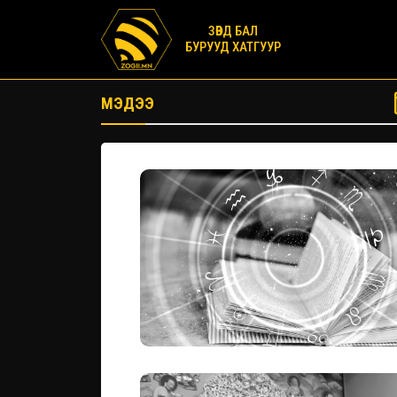
ЗӨВД БАЛ
БУРУУД ХАТГУУР
МЭДЭЭ