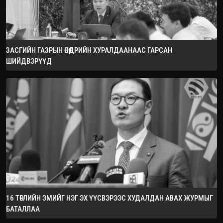
ЗАСГИЙН ГАЗРЫН ӨНӨӨДРИЙН ХУРАЛДААНААС ГАРСАН
ШИЙДВЭРҮҮД
16 ТӨРЛИЙН ЭМИЙГ НЭГ ЭХ ҮҮСВЭРЭЭС ХУДАЛДАН АВАХ ЖУРМЫГ
БАТАЛЛАА