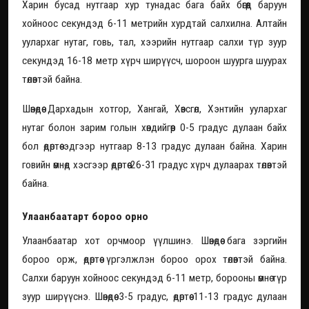
Харин бусад нутгаар хур тунадас бага байх бөгөөд баруун
хойноос секундэд 6-11 метрийн хурдтай салхилна. Алтайн
уулархаг нутаг, говь, тал, хээрийн нутгаар салхи түр зуур
секундэд 16-18 метр хүрч ширүүсч, шороон шуурга шуурах
төлөвтэй байна.
Шөнөдөө Дархадын хотгор, Хангай, Хөвсгөл, Хэнтийн уулархаг
нутаг болон зарим голын хөндийгөөр 0-5 градус дулаан байх
бол өдөртөө эдгээр нутгаар 8-13 градус дулаан байна. Харин
говийн өмнөд хэсгээр өдөртөө 26-31 градус хүрч дулаарах төлөвтэй
байна.
Улаанбаатарт бороо орно
Улаанбаатар хот орчмоор үүлшинэ. Шөнөдөө бага зэргийн
бороо орж, өдөртөө үргэлжлэн бороо орох төлөвтэй байна.
Салхи баруун хойноос секундэд 6-11 метр, борооны өмнө түр
зуур ширүүснэ. Шөнөдөө 3-5 градус, өдөртөө 11-13 градус дулаан