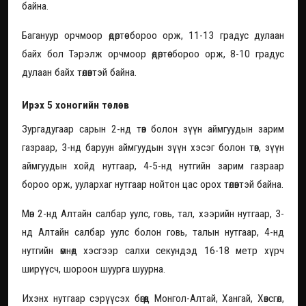
байна.
Багануур орчмоор өдөртөө бороо орж, 11-13 градус дулаан
байх бол Тэрэлж орчмоор өдөртөө бороо орж, 8-10 градус
дулаан байх төлөвтэй байна.
Ирэх 5 хоногийн төлөв
Зургадугаар сарын 2-нд төв болон зүүн аймгуудын зарим
газраар, 3-нд баруун аймгуудын зүүн хэсэг болон төв, зүүн
аймгуудын хойд нутгаар, 4-5-нд нутгийн зарим газраар
бороо орж, уулархаг нутгаар нойтон цас орох төлөвтэй байна.
Мөн 2-нд Алтайн салбар уулс, говь, тал, хээрийн нутгаар, 3-
нд Алтайн салбар уулс болон говь, талын нутгаар, 4-нд
нутгийн өмнөд хэсгээр салхи секундэд 16-18 метр хүрч
ширүүсч, шороон шуурга шуурна.
Ихэнх нутгаар сэрүүсэх бөгөөд Монгол-Алтай, Хангай, Хөвсгөл,