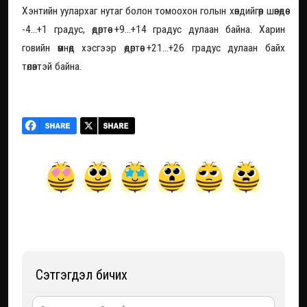
Хэнтийн уулархаг нутаг болон томоохон голын хөндийгөөр шөнөдөө
-4...+1 градус, өдөртөө +9...+14 градус дулаан байна. Харин
говийн өмнөд хэсгээр өдөртөө +21...+26 градус дулаан байх
төлөвтэй байна.
Сэтгэгдэл бичих