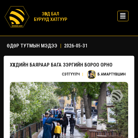
ЗӨВД БАЛ
БУРУУД ХАТГУУР
ӨДӨР ТУТМЫН МЭДЭЭ
|
2026-05-31
ХҮҮХДИЙН БАЯРААР БАГА ЗЭРГИЙН БОРОО ОРНО
СЭТГҮҮЛЧ
|
Б.АМАРТҮВШИН