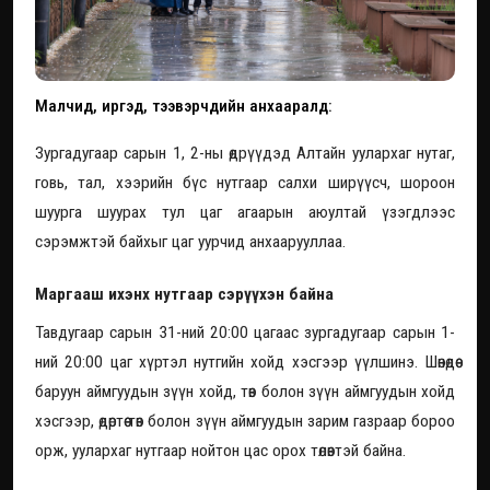
Малчид, иргэд, тээвэрчдийн анхааралд:
Зургадугаар сарын 1, 2-ны өдрүүдэд Алтайн уулархаг нутаг,
говь, тал, хээрийн бүс нутгаар салхи ширүүсч, шороон
шуурга шуурах тул цаг агаарын аюултай үзэгдлээс
сэрэмжтэй байхыг цаг уурчид анхаарууллаа.
Маргааш ихэнх нутгаар сэрүүхэн байна
Тавдугаар сарын 31-ний 20:00 цагаас зургадугаар сарын 1-
ний 20:00 цаг хүртэл нутгийн хойд хэсгээр үүлшинэ. Шөнөдөө
баруун аймгуудын зүүн хойд, төв болон зүүн аймгуудын хойд
хэсгээр, өдөртөө төв болон зүүн аймгуудын зарим газраар бороо
орж, уулархаг нутгаар нойтон цас орох төлөвтэй байна.