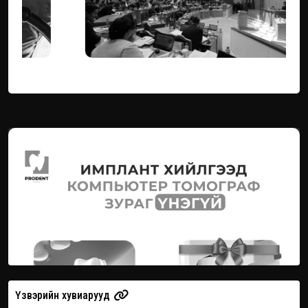
Үзвэрийн хувиарууд