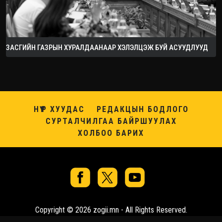
ЗАСГИЙН ГАЗРЫН ХУРАЛДААНААР ХЭЛЭЛЦЭЖ БУЙ АСУУДЛУУД
НҮҮР ХУУДАС
РЕДАКЦЫН БОДЛОГО
СУРТАЛЧИЛГАА БАЙРШУУЛАХ
ХОЛБОО БАРИХ
Copyright © 2026 zogii.mn - All Rights Reserved.