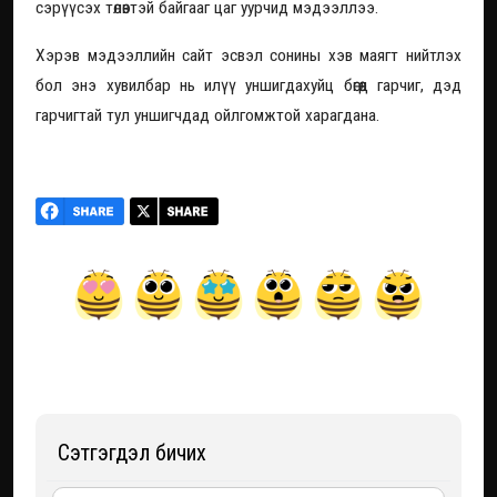
сэрүүсэх төлөвтэй байгааг цаг уурчид мэдээллээ.
Хэрэв мэдээллийн сайт эсвэл сонины хэв маягт нийтлэх
бол энэ хувилбар нь илүү уншигдахуйц бөгөөд гарчиг, дэд
гарчигтай тул уншигчдад ойлгомжтой харагдана.
Сэтгэгдэл бичих