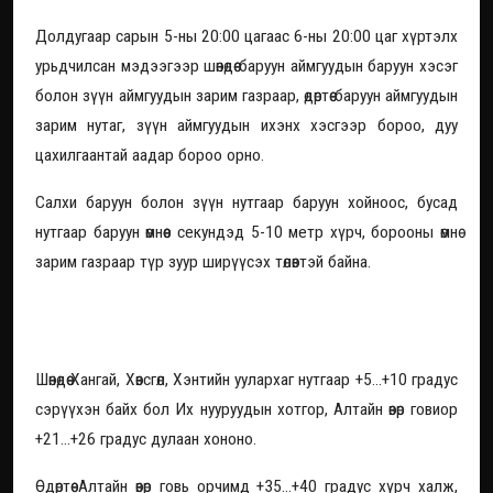
Долдугаар сарын 5-ны 20:00 цагаас 6-ны 20:00 цаг хүртэлх
урьдчилсан мэдээгээр шөнөдөө баруун аймгуудын баруун хэсэг
болон зүүн аймгуудын зарим газраар, өдөртөө баруун аймгуудын
зарим нутаг, зүүн аймгуудын ихэнх хэсгээр бороо, дуу
цахилгаантай аадар бороо орно.
Салхи баруун болон зүүн нутгаар баруун хойноос, бусад
нутгаар баруун өмнөөс секундэд 5-10 метр хүрч, борооны өмнө
зарим газраар түр зуур ширүүсэх төлөвтэй байна.
Баруун өмнөд нутгаар +40 хэм хүрч
хална
Шөнөдөө Хангай, Хөвсгөл, Хэнтийн уулархаг нутгаар +5...+10 градус
сэрүүхэн байх бол Их нууруудын хотгор, Алтайн өвөр говиор
+21...+26 градус дулаан хононо.
Өдөртөө Алтайн өвөр говь орчимд +35...+40 градус хүрч халж,