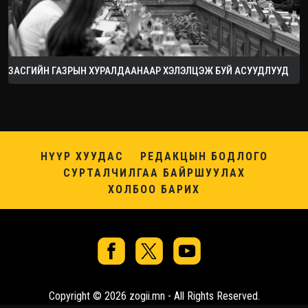
ЗАСГИЙН ГАЗРЫН ХУРАЛДААНААР ХЭЛЭЛЦЭЖ БУЙ АСУУДЛУУД
НҮҮР ХУУДАС
РЕДАКЦЫН БОДЛОГО
СУРТАЛЧИЛГАА БАЙРШУУЛАХ
ХОЛБОО БАРИХ
Copyright © 2026 zogii.mn - All Rights Reserved.