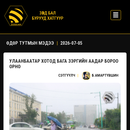
ЗӨВД БАЛ
БУРУУД ХАТГУУР
ӨДӨР ТУТМЫН МЭДЭЭ
|
2026-07-05
УЛААНБААТАР ХОТОД БАГА ЗЭРГИЙН ААДАР БОРОО
ОРНО
СЭТГҮҮЛЧ
|
Б.АМАРТҮВШИН