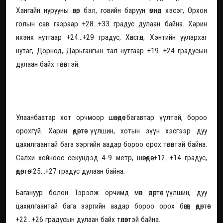
Хангайн нурууны өвөр бэл, говийн баруун өмнөд хэсэг, Орхон
голын сав газраар +28...+33 градус дулаан байна. Харин
ихэнх нутгаар +24...+29 градус, Хөвсгөл, Хэнтийн уулархаг
нутаг, Дорнод, Дарьгангын тал нутгаар +19...+24 градусын
дулаан байх төлөвтэй.
Улаанбаатар хотод бага зэргийн аадар
бороо орно
Улаанбаатар хот орчмоор шөнөдөө багавтар үүлтэй, бороо
орохгүй. Харин өдөртөө үүлшин, хотын зүүн хэсгээр дуу
цахилгаантай бага зэргийн аадар бороо орох төлөвтэй байна.
Салхи хойноос секундэд 4-9 метр, шөнөдөө +12...+14 градус,
өдөртөө +25...+27 градус дулаан байна.
Багануур болон Тэрэлж орчимд мөн өдөртөө үүлшин, дуу
цахилгаантай бага зэргийн аадар бороо орох бөгөөд өдөртөө
+22...+26 градусын дулаан байх төлөвтэй байна.