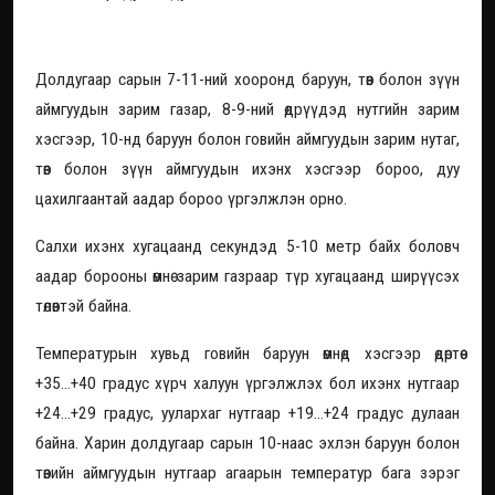
Ирэх тав хоногийн төлөв
Долдугаар сарын 7-11-ний хооронд баруун, төв болон зүүн
аймгуудын зарим газар, 8-9-ний өдрүүдэд нутгийн зарим
хэсгээр, 10-нд баруун болон говийн аймгуудын зарим нутаг,
төв болон зүүн аймгуудын ихэнх хэсгээр бороо, дуу
цахилгаантай аадар бороо үргэлжлэн орно.
Салхи ихэнх хугацаанд секундэд 5-10 метр байх боловч
аадар борооны өмнө зарим газраар түр хугацаанд ширүүсэх
төлөвтэй байна.
Температурын хувьд говийн баруун өмнөд хэсгээр өдөртөө
+35...+40 градус хүрч халуун үргэлжлэх бол ихэнх нутгаар
+24...+29 градус, уулархаг нутгаар +19...+24 градус дулаан
байна. Харин долдугаар сарын 10-наас эхлэн баруун болон
төвийн аймгуудын нутгаар агаарын температур бага зэрэг