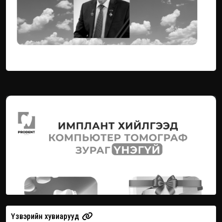
Үзвэрийн хувиарууд