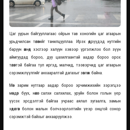
Цаг уурын байгууллагаас ойрын тав хоногийн цаг агаарын
урьдчилсан төлөвийг танилцууллаа. Ирэх өдрүүдэд нутгийн
баруун өмнөд хэсгээр халуун хэвээр үргэлжлэх бол зүүн
аймгуудад бороо, дуу цахилгаантай аадар бороо орох
төлөвтэй байгаа тул иргэд, малчид, тээвэрчид цаг агаарын
сэрэмжлүүлгийг анхааралтай дагахыг зөвлөж байна.
Мөн зарим нутгаар аадар бороо эрчимжихийн зэрэгцээ
мөндөр буух, нөөлөг салхи салхилах, уруйн болон голын үер
үүсэх эрсдэлтэй байгаа учраас аялал зугаалга, замын
хөдөлгөөн болон малын бэлчээрлэлтийн үеэр онцгой сонор
сэрэмжтэй байхыг анхааруулжээ.
Өнөөдөр хаана бороо орох вэ?