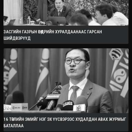
ЗАСГИЙН ГАЗРЫН ӨНӨӨДРИЙН ХУРАЛДААНААС ГАРСАН
ШИЙДВЭРҮҮД
16 ТӨРЛИЙН ЭМИЙГ НЭГ ЭХ ҮҮСВЭРЭЭС ХУДАЛДАН АВАХ ЖУРМЫГ
БАТАЛЛАА