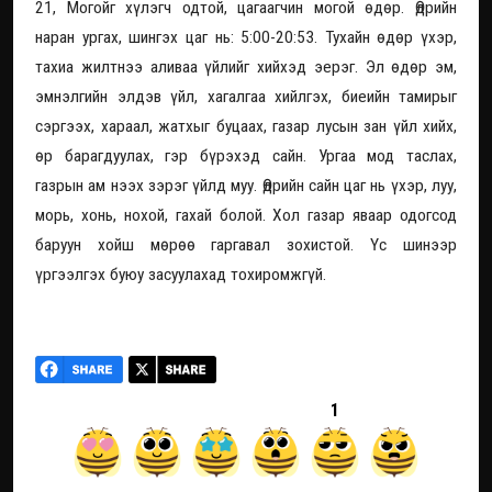
21, Могойг хүлэгч одтой, цагаагчин могой өдөр. Өдрийн
наран ургах, шингэх цаг нь: 5:00-20:53. Тухайн өдөр үхэр,
тахиа жилтнээ аливаа үйлийг хийхэд эерэг. Эл өдөр эм,
эмнэлгийн элдэв үйл, хагалгаа хийлгэх, биеийн тамирыг
сэргээх, хараал, жатхыг буцаах, газар лусын зан үйл хийх,
өр барагдуулах, гэр бүрэхэд сайн. Ургаа мод таслах,
газрын ам нээх зэрэг үйлд муу. Өдрийн сайн цаг нь үхэр, луу,
морь, хонь, нохой, гахай болой. Хол газар яваар одогсод
баруун хойш мөрөө гаргавал зохистой. Үс шинээр
үргээлгэх буюу засуулахад тохиромжгүй.
1