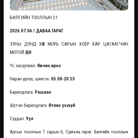
БИЛГИЙН ТООЛЛЫН 21
2026.07.06 / ДАВАА ГАРАГ
ЗУНЫ ДУНД ХӨХ МОРЬ САРЫН ХОЁР ХАР ЦАГААГЧИН
МОГОЙ ӨДӨР
Үс засуулвал:
Өвчин ирнэ
Наран ургах, шингэх:
05.00-20.53
Барилдлага:
Рашаан
Шүтэн барилдлага:
Өтлөх үхэхүй
Суудал:
Уул
Аргын тооллын 7 сарын 6, Сумъяа гараг. Билгийн тооллын