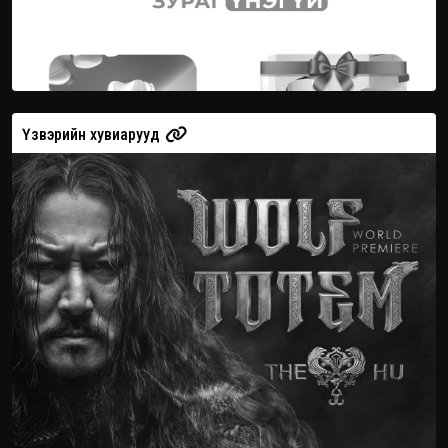
Үзвэрийн хувиарууд