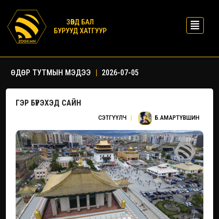
ЗӨВД БАЛ
БУРУУД ХАТГУУР
ӨДӨР ТУТМЫН МЭДЭЭ
|
2026-07-05
ГЭР БҮРЭХЭД САЙН
СЭТГҮҮЛЧ
|
Б.АМАРТҮВШИН