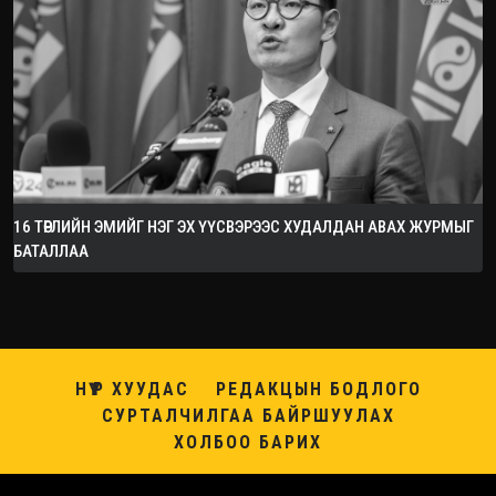
16 ТӨРЛИЙН ЭМИЙГ НЭГ ЭХ ҮҮСВЭРЭЭС ХУДАЛДАН АВАХ ЖУРМЫГ
БАТАЛЛАА
НҮҮР ХУУДАС
РЕДАКЦЫН БОДЛОГО
СУРТАЛЧИЛГАА БАЙРШУУЛАХ
ХОЛБОО БАРИХ