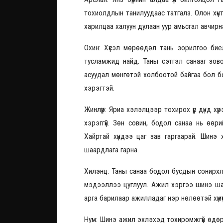
тохиолдлын танилуудаас татгалз. Олон хүнт
харилцаа халуун дулаан уур амьсгал авчирна
Охин: Хүсэл мөрөөдөл тань зорилгоо биелүү
тусламжид найд. Таны сэтгэл санааг зов
асуудал мөнгөтэй холбоотой байгаа бол 
хэрэгтэй.
Жинлүүр: Яриа хэлэлцээр тохирох үр дүнд хү
хэрэггүй. Зөн совин, бодол санаа нь өө
Хайртай хүндээ цаг зав гаргаарай. Шинэ
шаардлага гарна.
Хилэнц: Таны санаа бодол бусдын сонирхлы
мэдээллээ цуглуул. Ажил хэргээ шинэ шат
арга барилаар ажилладаг нэр нөлөөтэй хүмү
Нум: Шинэ ажил эхлэхэд тохиромжгүй өдөр. 