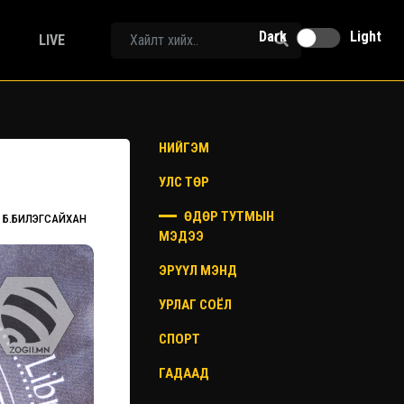
Dark
Light
LIVE
НИЙГЭМ
УЛС ТӨР
ӨДӨР ТУТМЫН
Б.БИЛЭГСАЙХАН
МЭДЭЭ
ЭРҮҮЛ МЭНД
УРЛАГ СОЁЛ
СПОРТ
ГАДААД