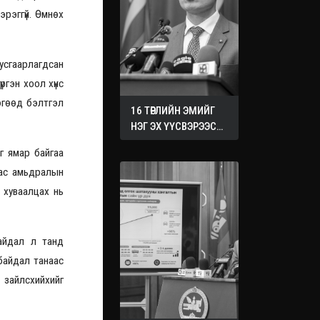
эрэггүй. Өмнөх
усгаарлагдсан
ргэн хоол хүнс
өгөөд бэлтгэл
16 ТӨРЛИЙН ЭМИЙГ
НЭГ ЭХ ҮҮСВЭРЭЭС
ХУДАЛДАН АВАХ
г ямар байгаа
ЖУРМЫГ БАТАЛЛАА
аас амьдралын
 хуваалцах нь
байдал л танд
 байдал танаас
 зайлсхийхийг