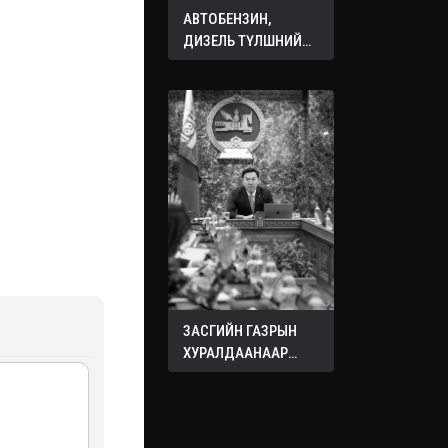
АВТОБЕНЗИН,
ДИЗЕЛЬ ТҮЛШНИЙ
ОНЦГОЙ АЛБАН
ТАТВАРЫГ ТЭГЛЭЛЭЭ
ЗАСГИЙН ГАЗРЫН
ХУРАЛДААНААР
ХЭЛЭЛЦЭЖ БУЙ
АСУУДЛУУД