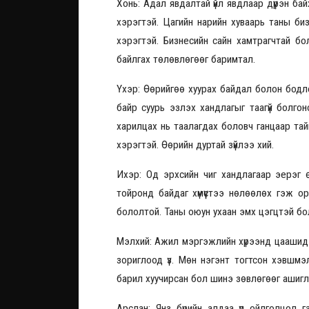
Хонь: Адал явдалтай үйл явдлаар дүүрэн б
хэрэгтэй. Цагийн нарийн хуваарь таны биз
хэрэгтэй. Бизнесийн сайн хамтрагчтай бо
байлгах төлөвлөгөөг баримтал.
Үхэр: Өөрийгөө хуурах байдал болон бодл
байр суурь эзлэх хандлагыг таагүй болгон
харилцах нь таалагдах боловч ганцаар тай
хэрэгтэй. Өөрийн дуртай зүйлээ хий.
Ихэр: Од эрхсийн чиг хандлагаар эерэг 
тойронд байдаг хүмүүстээ нөлөөлөх гэж о
бололтой. Таны оюун ухаан эмх цэгцтэй б
Мэлхий: Ажил мэргэжлийн хүрээнд цаашид 
зориглоод үз. Мөн нэгэнт тогтсон хэвшм
барил хуучирсан бол шинэ зөвлөгөөг ашигла
Арслан: Янз бүрийн алдаа үл ойлголцол 