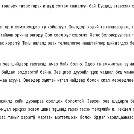
төвлөрч түүнээс гарах үр дүнд сэтгэл хангалуун бай. Бусдад атаархах х
ал арга хэмжээнүүдээ түр хойшлуул. Өнөөдөр хэдий та ганцаардаж, т
йван орчинд өнгөрүүл. Эрүүл хоол хүнс хэрэглэ. Хагас боловсруулсан, тү
ах хэрэггүй. Таны аялалд явах төлөвлөгөө нааштайгаар шийдэгдэх б
н зөв шийдвэр гаргахад амар байх болно. Одоо та амжилтын зүг чи
байдал ээдрээтэй байна. Зөв үлгэр дуурайл үзүүлж чадвал бүгд чам
аа асууна. Өнөөдөр хүмүүстэй итгэл найдвар болон хүсэл мөрөөдлөө
члөх ажилд сайн дураараа оролцох бололтой. Зөвхөн зөв шударга 
цэл өрнүүлэх эсвэл шинэ түвшинд гарах гэсэн тэмүүллийн үе. Нөхцөл
с таныг хэрэггүй маргаан мэтгэлцээн болон бүдүүлэг харилцаанаас