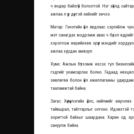
ч өндөр байхгүй бололтой. Нэг зүйлд сайтар 
ажлаа л үр дүнтэй хийхийг хичээ.
Матар: Гэнэтийн үйл явдлаас сэргийлж чух
мэт санагдах мэдрэмж авах ч бүхэл өдрийг та
хэрэглэж өөрийнхөө эрүүл мэндийг хордуул
ажлаа хурдан амжуул.
Хумх: Ажлын бүтээмж ихсэх тул бизнесий
гэдгийг ухамсарлах болно. Гадаад нөхцөл 
зөвлөгөө болон үйл ажиллагааны удирдамж
тааламжтай байна.
Загас: Xүмүүнлэгийн үйлс, нийгмийг өөр
тайвшрал, тайтгарлыг олгоно. Идэвхтэй тэм
зоригтой байхыг шаардана. Харин од эрхэ
сануулж байна.