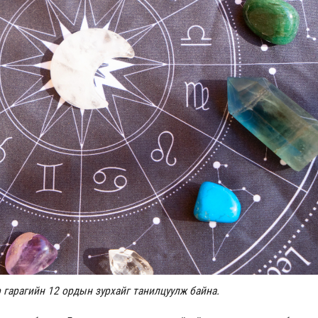
Үзвэрийн хувиарууд
Үз
 гарагийн 12 ордын зурхайг танилцуулж байна.