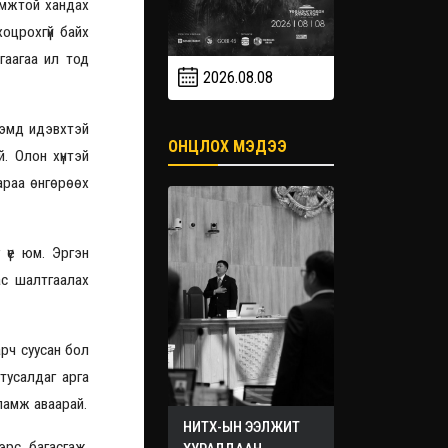
омжтой хандах
оцрохгүй байх
гаагаа ил тод
2026.08.08
2026.09
2026.09.19
гэмд идэвхтэй
ОНЦЛОХ МЭДЭЭ
. Олон хүнтэй
араа өнгөрөөх
 үе юм. Эргэн
ас шалтгаалах
рч суусан бол
тусалдаг арга
ламж аваарай.
НИТХ-ЫН ЭЭЛЖИТ
эрс багасгаж,