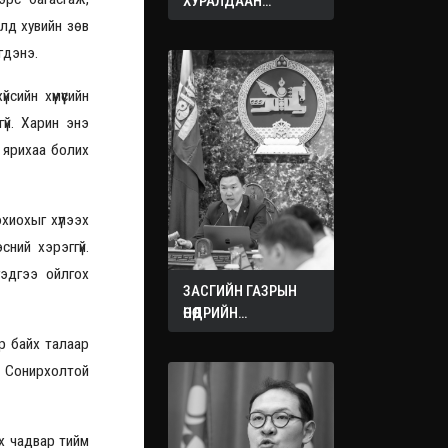
ХУРАЛДААН
ЭХЭЛЛЭЭ
алд хувийн зөв
гдэнэ.
сийн хүмүүсийн
үй. Харин энэ
 ярихаа болих
охиохыг хүлээх
ний хэрэггүй.
гэдгээ ойлгох
ЗАСГИЙН ГАЗРЫН
ӨНӨӨДРИЙН
ХУРАЛДААНААС
р байх талаар
ГАРСАН
. Сонирхолтой
ШИЙДВЭРҮҮД
йх чадвар тийм