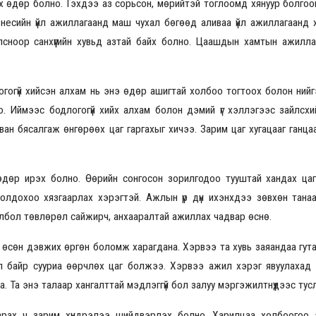
айх өдөр болно. Гэхдээ аз сорьсон, мөрийтэй тоглоомд хянуур болго
несийн үйл ажиллагаанд маш чухал бөгөөд аливаа үйл ажиллагаанд х
лсноор санхүүгийн хувьд азтай байх болно. Цаашдын хамтын ажилла
2026.08.30 20:00
огогүй хийсэн алхам нь энэ өдөр ашигтай холбоо тогтоох болон ний
о. Иймээс бодлогогүй хийх алхам болон дэмий үг хэллэгээс зайлсхий
ван бясалгаж өнгөрөөх цаг гаргахыг хичээ. Зарим цаг хугацааг ганца
өдөр ирэх болно. Өөрийн сонгосон зорилгодоо тууштай хандах цаг
ролдохоо хязгаарлах хэрэгтэй. Ажлын үр дүн ихэнхдээ зөвхөн тана
олбол төвлөрөл сайжирч, анхааралтай ажиллах чадвар өснө.
өсөн дэвжих өргөн боломж харагдана. Хэрвээ та хувь заяандаа гута
эл байр сууриа өөрчлөх цаг болжээ. Хэрвээ ажил хэрэг явуулахад 
. Та энэ талаар хангалттай мэдлэггүй бол залуу мэргэжилтнүүдээс тус
гарах ч зарим хүндрэлээ шийдвэрлэх болно. Харилцаа холбоогоо 