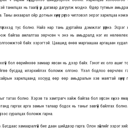
эй танилцах нь таагүй үр дагавар дагуулж мэднэ. Өдөр тутмын амьдр
. Таны анхаарал ойр дотнын хүмүүс рүүгээ чиглэвэл эерэг харилцаа нэмэ
лэхэд тус болно. Найз нар тань дуртайяа дэмжлэг үзүүлнэ. Эсрэг хүй
оож байгаа амлалтаа зөрчсөн ч энэ нь амьдралд нэг их нөлөөлөхг
болгоомжтой байх хэрэгтэй. Цаашид өнөө маргаашаа аргацаан худал
рэхгүй бол өөрийнхөө замаар явсан нь дээр байх. Гэнэт их олз ашиг т
рийгөө бусдад илэрхийлэх боломж олгоно. Үзэл бодлоо өөрчлөх гэс
 хайрын харилцаанд хосууд өөр өөр амьдралын хэв маягтай хүмүүс 
г татах болно. Хэрэв та хамтрагч хайж байгаа бол хүссэн хүнээ яма
анд гаргах арга замын талаар бодох нь таныг завгүй байлгах болно
үсээс суралцах боломж гарна.
Бусдаас хамааралгүй бие даан шийдвэр гарга. Олон зүйлийг зэрэг хи