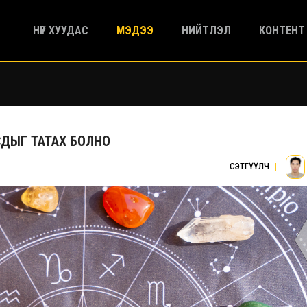
НҮҮР ХУУДАС
МЭДЭЭ
НИЙТЛЭЛ
КОНТЕНТ
СДЫГ ТАТАХ БОЛНО
СЭТГҮҮЛЧ
|