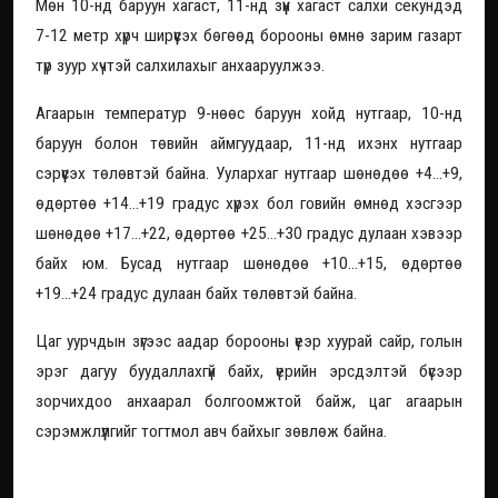
Мөн 10-нд баруун хагаст, 11-нд зүүн хагаст салхи секундэд
7-12 метр хүрч ширүүсэх бөгөөд борооны өмнө зарим газарт
түр зуур хүчтэй салхилахыг анхааруулжээ.
Агаарын температур 9-нөөс баруун хойд нутгаар, 10-нд
баруун болон төвийн аймгуудаар, 11-нд ихэнх нутгаар
сэрүүсэх төлөвтэй байна. Уулархаг нутгаар шөнөдөө +4...+9,
өдөртөө +14...+19 градус хүрэх бол говийн өмнөд хэсгээр
шөнөдөө +17...+22, өдөртөө +25...+30 градус дулаан хэвээр
байх юм. Бусад нутгаар шөнөдөө +10...+15, өдөртөө
+19...+24 градус дулаан байх төлөвтэй байна.
Цаг уурчдын зүгээс аадар борооны үеэр хуурай сайр, голын
эрэг дагуу буудаллахгүй байх, үерийн эрсдэлтэй бүсээр
зорчихдоо анхаарал болгоомжтой байж, цаг агаарын
сэрэмжлүүлгийг тогтмол авч байхыг зөвлөж байна.