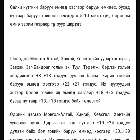
Салхи нутгийн баруун өмнөд хэсгээр баруун өмнөөс, бусад
нутгаар баруун хойноос секундэд 5-10 метр хүрч, борооны
өмнө зарим газраар түр зуур ширүүснэ.
Говийн бүсэд халуун хэвээр
үргэлжилнэ
Шөнөдөө Монгол-Алтай, Хангай, Хөвсгөлийн уулархаг нутаг,
Завхан, Заг-Байдраг голын эх, Туул, Тэрэлж, Хэрлэн голын
хөндийгөөр +8...+13 градус дулаан байна. Харин говийн
баруун өмнөд хэсгээр +22...+27 градус, Их нууруудын
хотгор болон говийн зүүн өмнөд хэсгээр +18...+23 градус,
бусад нутгаар +13...+18 градус байх төлөвтэй.
Өдрийн цагаар Монгол-Алтай, Хангай, Хөвсгөл, Хэнтийн
уулархаг нутаг, Дарьгангын тал нутгаар +19...+24 градус
дулаан байх бол говийн баруун өмнөд хэсгээр +33...+38
градус хүрч хална. Их нууруудын хотгор болон говийн зүүн,