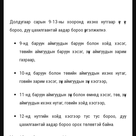
Ирэх тав хоногт сэрүүснэ
Долдугаар сарын 9-13-ны хооронд ихэнх нутгаар үе үе
бороо, дуу цахилгаантай аадар бороо үргэлжилнэ.
9-нд баруун аймгуудын баруун болон хойд хэсэг,
төвийн аймгуудын баруун хэсэг, зүүн аймгуудын зарим
газраар,
10-нд баруун болон төвийн аймгуудын ихэнх нутаг,
говийн зарим хэсэг, зүүн аймгуудын зүүн хэсгээр,
11-нд баруун аймгуудын зүүн болон өмнөд хэсэг, төв, зүүн
аймгуудын ихэнх нутаг, говийн хойд хэсгээр,
12-нд нутгийн хойд хэсгээр тус тус бороо, дуу
цахилгаантай аадар бороо орох төлөвтэй байна.