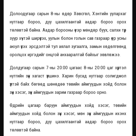
аадар бороо орно
Долоодугаар сарын 8-ны өдөр Хөвсгөл, Хэнтийн уулархаг
нутгаар бороо, дуу цахилгаантай аадар бороо орох
төлөвтэй байна. Аадар борооны үеэр мөндөр буух, салхи түр
зуур хүчтэй ширүүсэх, уулын болон голын сав газраар үер усны
аюул үүсэх эрсдэлтэй тул аялал зугаалга, замын хөдөлгөөнд
оролцох иргэдийг онцгой анхааралтай байхыг зөвлөжээ.
Долдугаар сарын 7-ны 20:00 цагаас 8-ны 20:00 цаг хүртэл
нутгийн зүүн хагаст үүлшинэ. Харин бусад нутгаар солигдмол
үүлтэй байх бөгөөд шөнөдөө төвийн аймгуудын хойд болон
зүүн хэсэг, зүүн аймгуудын зарим газраар бороо орно.
Өдрийн цагаар баруун аймгуудын хойд хэсэг, төвийн
аймгуудын хойд болон зүүн хэсэг, мөн зүүн аймгуудын ихэнх
нутгаар бороо, дуу цахилгаантай аадар бороо орох
төлөвтэй байна.