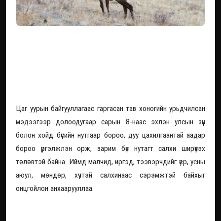
ИРЭХ ТАВ ХОНОГТ ДУУ
ЦАХИЛГААНТАЙ ААДАР
БОРОО ОРЖ, ЗАРИМ НУТГААР
СЭРҮҮСНЭ
Цаг уурын байгууллагаас гаргасан тав хоногийн урьдчилсан
мэдээгээр долоодугаар сарын 8-наас эхлэн улсын зүүн
болон хойд бүсийн нутгаар бороо, дуу цахилгаантай аадар
бороо үргэлжлэн орж, зарим бүс нутагт салхи ширүүсэх
төлөвтэй байна. Иймд малчид, иргэд, тээвэрчдийг үер, усны
аюул, мөндөр, хүчтэй салхинаас сэрэмжтэй байхыг
онцгойлон анхаарууллаа.
Хөвсгөл, Хэнтийн уулархаг нутгаар