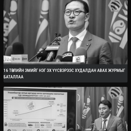
16 ТӨРЛИЙН ЭМИЙГ НЭГ ЭХ ҮҮСВЭРЭЭС ХУДАЛДАН АВАХ ЖУРМЫГ
БАТАЛЛАА