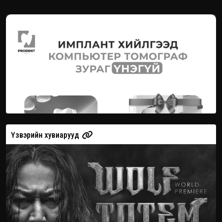
Үзвэрийн хувиарууд