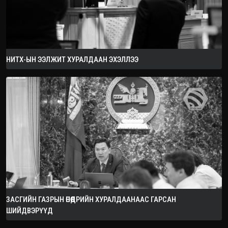
НИТХ-ЫН ЭЭЛЖИТ ХУРАЛДААН ЭХЭЛЛЭЭ
ЗАСГИЙН ГАЗРЫН ӨНӨӨДРИЙН ХУРАЛДААНААС ГАРСАН
ШИЙДВЭРҮҮД