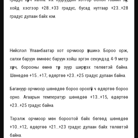
хойд хэсгээр +28...+33 градус, бусад нутгаар +23...+28
градус дулаан байх юм.
Улаанбаатарт бороотой, +25 градус
хүрнэ
Нийслэл Улаанбаатар хот орчмоор үүлшинэ. Бороо орж,
салхи баруун өмнөөс баруун хойш эргэн секундэд 4-9 метр
хүрч, борооны өмнө түр зуур ширүүсэх төлөвтэй байна.
Шөнөдөө +15...+17, өдөртөө +23...+25 градус дулаан байна.
Багануур орчмоор шөнөдөө бороо орохгүй ч өдөртөө бороо
орно. Агаарын температур шөнөдөө +13...+15, өдөртөө
+23...+25 градус байна.
Тэрэлж орчмоор мөн бороотой байх бөгөөд шөнөдөө
+10...+12, өдөртөө +21...+23 градус дулаан байх төлөвтэй
байна.