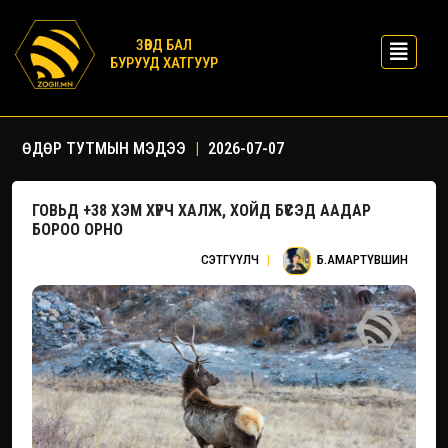
ЗӨВД БАЛ
БУРУУД ХАТГУУР
ӨДӨР ТУТМЫН МЭДЭЭ
|
2026-07-07
ГОВЬД +38 ХЭМ ХҮРЧ ХАЛЖ, ХОЙД БҮСЭД ААДАР
БОРОО ОРНО
СЭТГҮҮЛЧ
|
Б.АМАРТҮВШИН