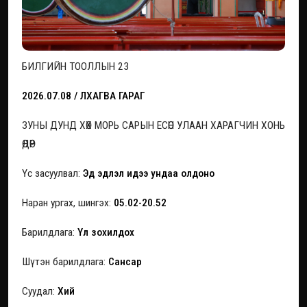
БИЛГИЙН ТООЛЛЫН 23
2026.07.08 / ЛХАГВА ГАРАГ
ЗУНЫ ДУНД ХӨХ МОРЬ САРЫН ЕСӨН УЛААН ХАРАГЧИН ХОНЬ
ӨДӨР
Үс засуулвал:
Эд эдлэл идээ ундаа олдоно
Наран ургах, шингэх:
05.02-20.52
Барилдлага:
Үл зохилдох
Шүтэн барилдлага:
Сансар
Суудал:
Хий