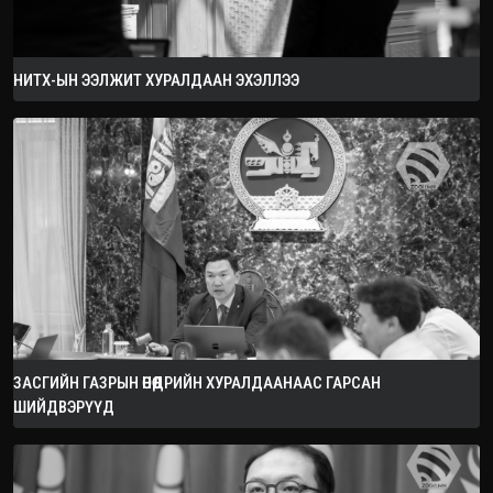
НИТХ-ЫН ЭЭЛЖИТ ХУРАЛДААН ЭХЭЛЛЭЭ
ЗАСГИЙН ГАЗРЫН ӨНӨӨДРИЙН ХУРАЛДААНААС ГАРСАН
ШИЙДВЭРҮҮД