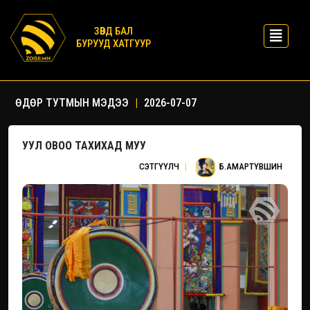
ЗӨВД БАЛ
БУРУУД ХАТГУУР
ӨДӨР ТУТМЫН МЭДЭЭ
|
2026-07-07
УУЛ ОВОО ТАХИХАД МУУ
СЭТГҮҮЛЧ
|
Б.АМАРТҮВШИН