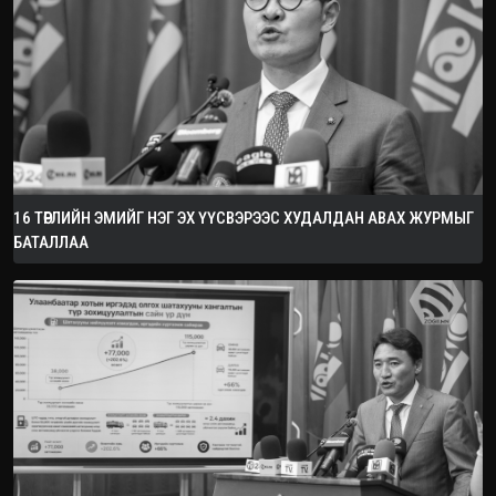
16 ТӨРЛИЙН ЭМИЙГ НЭГ ЭХ ҮҮСВЭРЭЭС ХУДАЛДАН АВАХ ЖУРМЫГ
БАТАЛЛАА