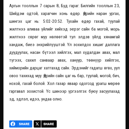
Аргын тооллын 7 сарын 8, Буд гараг. Билгийн тооллын 23,
Шийдэм одтой, харагчин хонь өдөр. Өдрийн наран ургах,
шингэх цаг нь: 5:02-20:52. Тухайн өдөр гахай, туулай
жилтнээ аливаа үйлийг хийхэд эерэг сайн ба могой, морь
жилтнээ сөрөг муу нөлөөтэй тул элдэв үйлд хянамгай
хандаж, биеэ энхрийлүүштэй. Үл зохилдох хишиг даллага
дуудуулах, насан бүтээл хийлгэх, мал худалдан авах, мал
түгээх, сахил санваар авах, хануур, төөнүүр хийлгэх,
хийморийн дарцаг хатгахад сайн. Эрдэнийг гадагш өгөх, уул
овоо тахихад муу. Өдрийн сайн цаг нь бар, туулай, могой, бич,
нохой, гахай болой. Хол газар яваар одогсод урагш мөрөө
гаргавал зохистой. Үс шинээр үргээлгэх буюу засуулахад
эд, эдлэл, идээ, ундаа олно.