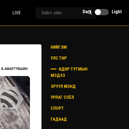
Dark
Light
LIVE
НИЙГЭМ
УЛС ТӨР
ӨДӨР ТУТМЫН
Б.АМАРТҮВШИН
МЭДЭЭ
ЭРҮҮЛ МЭНД
УРЛАГ СОЁЛ
СПОРТ
ГАДААД