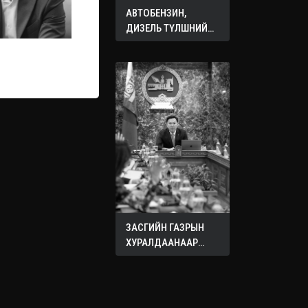
АВТОБЕНЗИН,
ДИЗЕЛЬ ТҮЛШНИЙ
ОНЦГОЙ АЛБАН
ТАТВАРЫГ ТЭГЛЭЛЭЭ
ЗАСГИЙН ГАЗРЫН
ХУРАЛДААНААР
ХЭЛЭЛЦЭЖ БУЙ
АСУУДЛУУД