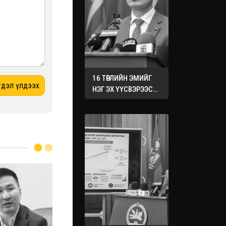
16 ТӨРЛИЙН ЭМИЙГ
НЭГ ЭХ ҮҮСВЭРЭЭС
ХУДАЛДАН АВАХ
ЖУРМЫГ БАТАЛЛАА