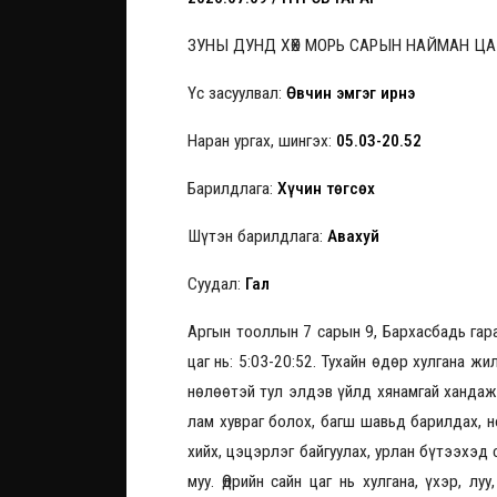
ЗУНЫ ДУНД ХӨХ МОРЬ САРЫН НАЙМАН ЦАГА
Үс засуулвал:
Өвчин эмгэг ирнэ
Наран ургах, шингэх:
05.03-20.52
Барилдлага:
Хүчин төгсөх
Шүтэн барилдлага:
Авахуй
Суудал:
Гал
Аргын тооллын 7 сарын 9, Бархасбадь гараг
цаг нь: 5:03-20:52. Тухайн өдөр хулгана жи
нөлөөтэй тул элдэв үйлд хянамгай хандаж
лам хувраг болох, багш шавьд барилдах, но
хийх, цэцэрлэг байгуулах, урлан бүтээхэд 
муу. Өдрийн сайн цаг нь хулгана, үхэр, л