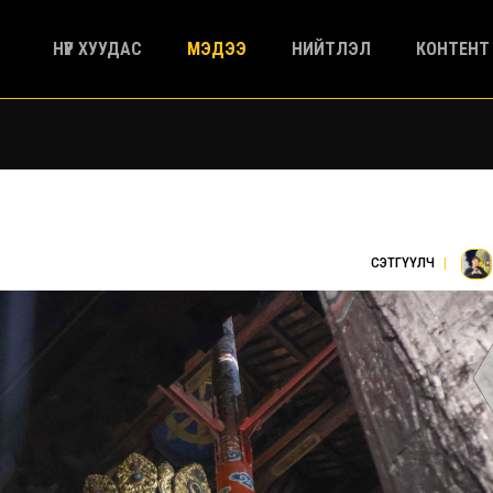
НҮҮР ХУУДАС
МЭДЭЭ
НИЙТЛЭЛ
КОНТЕНТ
СЭТГҮҮЛЧ
|