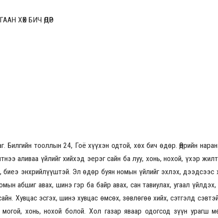
АН ХӨХ БИЧ ӨДӨР
2026.08.30 20:00
. Билгийн тооллын 24, Гоё хүүхэн одтой, хөх бич өдөр. Өдрийн наран
лтнээ аливаа үйлийг хийхэд эерэг сайн ба луу, хонь, нохой, үхэр жил
, биеэ энхрийлүүштэй. Эл өдөр буян номын үйлийг эхлэх, дээдсээс 
мын абшиг авах, шинэ гэр ба байр авах, сан тавиулах, угаал үйлдэх
сайн. Хувцас эсгэх, шинэ хувцас өмсөх, зөвлөгөө хийх, сэтгэлд сэвтэ
уу, могой, хонь, нохой болой. Хол газар яваар одогсод зүүн урагш м