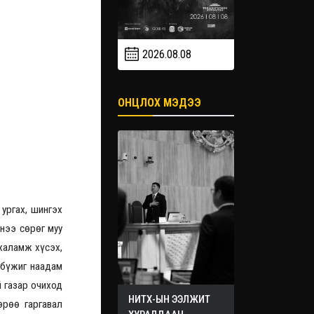
2026.08.08
2026.09
2026.09.19
ОНЦЛОХ МЭДЭЭ
 ургах, шингэх
тнээ сөрөг муу
халамж хүсэх,
, бүжиг наадам
й газар очиход
НИТХ-ЫН ЭЭЛЖИТ
өрөө гаргавал