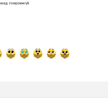
улахад тохиромжгүй.