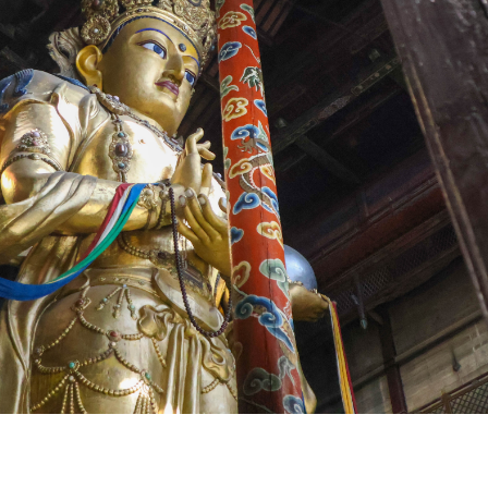
Үзвэрийн хувиарууд
Үз