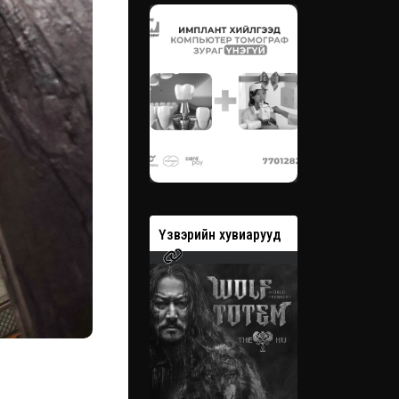
вэрийн хувиарууд
Үзвэрийн хувиарууд
Үзвэрийн 