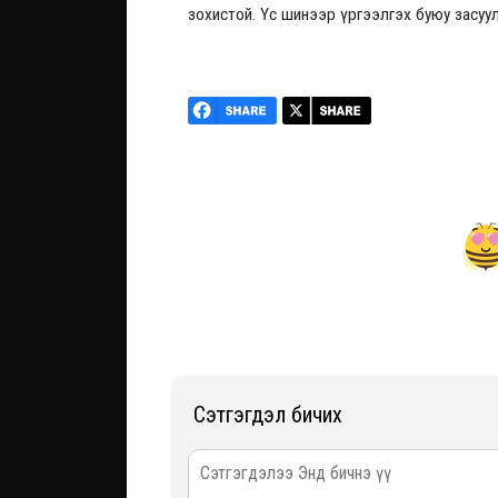
зохистой. Үс шинээр үргээлгэх буюу засу
Сэтгэгдэл бичих