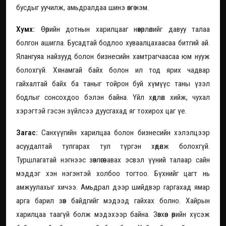
бусдыг уучилж, амьдралдаа шинэ өнгө нэм.
Хумх:
Өөрийн дотнын харилцааг нөхөрлөлийг давуу талаа
болгон ашигла. Бусадтай бодлоо хуваалцахаасаа битгий ай.
Ялангуяа найзууд болон бизнесийн хамтрагчаасаа юм нууж
болохгүй. Хянамгай байх болон ил тод ярих чадвар
гайхалтай байх ба таныг тойрон буй хүмүүс таны үзэл
бодлыг сонсохдоо бэлэн байна. Үйл хөдлөл хийж, чухал
хэрэгтэй гэсэн зүйлсээ дуусгахад яг тохирох цаг үе.
Загас:
Санхүүгийн харилцаа болон бизнесийн хэлэлцээр
асуудалтай тулгарах тул түргэн хөдөлж болохгүй.
Туршлагатай нэгнээс зөвлөгөө авах эсвэл үүний талаар сайн
мэддэг хэн нэгэнтэй холбоо тогтоо. Бүхнийг цагт нь
амжуулахыг хичээ. Амьдрал дээр шийдвэр гаргахад ямар
арга барил зөв байдгийг мэдээд гайхах болно. Хайрын
харилцаа таагүй болж мэдэхээр байна. Зөвхөн өөрийн хүсэж