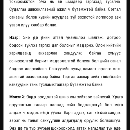
тохиромжтой. Энэ нь зөв шийдвэр гаргахад тусална.
Судалгаа шинжилгээний ажил ч бүтэмжтэй байна. Сэтгэл
санааны болон хувийн асуудлаа зүй зохистой логикоор авч
үзвэл илүү хялбар болно.
Ихэр:
Энэ өдөр өөрийн итгэл үнэмшлээ шалгаж, дотроо
бодсон зүйлээ гаргах цаг болсныг мэдэрнэ. Олон нийтийн
харилцаанд анхаарлаа хандуулж байгаа хүмүүс
сонирхолтой баримт мэдээлэлтэй болсон бол өөрийн санал
бодлоо илэрхийлнэ. Санхүүгийн хувьд нэмэлт орлого олж
ашигтай ажиллахаар байна. Гэртээ засвар хийх төлөвлөгөө сайн
найзуудын тань тусламжтайгаар бүтэмжтэй байна.
Мэлхий:
Өнөөдөр эрсдэлтэй шинэ юм хийхээс зайлсхий. Хөрөнгө
оруулалтын талаар нэлээд сайн бодолцохгүй бол мөнгөө
алдаж ч мэдэх нөхцөл үүснэ. Яарч адгах, хэт хөнгөмсөг хандах
зэрэг нь таныг санхүүгийн алдагдалд оруулж болзошгүй.
Энэ өдөр та түр зуурын шохоорхолд автах магадлал тун өндөр