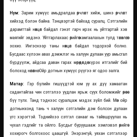
Нум:
Зарим хүмүүс амьдралдаа өөрчлөлт хийж, шинэ өөрчлөлт
хийхэд бэлэн байна. Тэнцвэртэй байхад суралц. Сэтгэлийн
дарамттай нөхцөл байдал гэнэт гарч ирэх нь уйтгартай хэв
маягийг эвдэнэ. Уйтгарлахаас өөрийгөө хамгаалахын тулд төлөвлөгөө
зохио. Ингэснээр таны нөхцөл байдал тодорхой болно.
Бусдаас хүлээн авах дэмжлэг нь халуун дулаан уур амьсгал
бүрдүүлж, айдсаа даван гарах мөрөөдөлдөө хүрэх итгэлийг бий
болоход нөлөөлнө. Ойр дотнын хүмүүс рүүгээ яг одоо залга.
Матар:
Гэр бүлийн гишүүдтэй юм уу ах дүү хамаатан
садантайгаа чин сэтгэлээ уудлан ярьж суух боломжийг өөрөөсөө
бүү түлх. Танд тэднээс суралцаж мэдэх зүйл бий. Мөн ойр
дотнынхонд тань ч халуун сэтгэлийн дэм болсон дулаан
үгс хэрэгтэй. Тэднийхээ сэтгэл санааг нь тайвшруулах нь
чухал гэдгийг та ойлго. Бусдыг буруушааж зэмлэвэл өөрийгөө
хохирогч болгохоос цаашгүй. Энэрэнгүй, уяхан сэтгэлээр