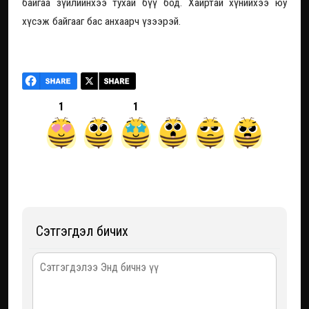
байгаа зүйлийнхээ тухай бүү бод. Хайртай хүнийхээ юу
хүсэж байгааг бас анхаарч үзээрэй.
1
1
Сэтгэгдэл бичих