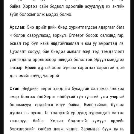
байна. Хэрвээ сайн бодвол одоогийн асуудлууд их энгийн
зүйл болохыг олж мэдэх болно.
Арслан:
Энэ өдрийг өөрийн биед хуримтлагдсан ядаргааг бага
ч болов сааруулахад зориул. Өглөө эрт босож салхинд гар,
эсвэл гэр бүл найз нөхөдтэйгөө аялал ч юм уу амралтад яв.
Дурлалт хосууд бие биедээ амлалт өгснөөр тэд тэмдэглэлт
үйл явдалд оролцохоор шийдэх бололтой. Эрүүл мэнддээ
анхаар. Өөрийн дуртай хоол хүнсээ хэрэглэх хэрэгтэй ч, зөв
дэглэмийг илүүд үзээрэй.
Охин:
Өнөөдрийн эерэг хандлага бусадтай хэл амаа олоход
амар болгож өгнө. Эерэг нөлөө бүхий гүн гүнзгий утга учиртай
боломжууд ердийнхөөс илүү байна. Өмнө хийсэн бүхнээ
дүгнэх нь чухал. Та тодорхой үр дүнд хүрсэндээ сэтгэл
хангалуун байна. Холын бодолтой хүмүүс өнөөдрийн
бэрхшээлийг хялбар давж чадна. Заримдаа бууж өгөх нь