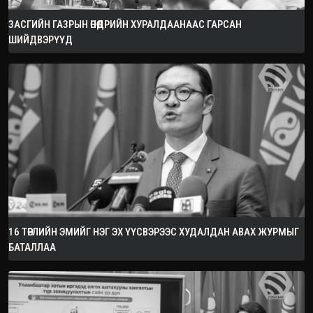
ЗАСГИЙН ГАЗРЫН ӨНӨӨДРИЙН ХУРАЛДААНААС ГАРСАН
ШИЙДВЭРҮҮД
16 ТӨРЛИЙН ЭМИЙГ НЭГ ЭХ ҮҮСВЭРЭЭС ХУДАЛДАН АВАХ ЖУРМЫГ
БАТАЛЛАА