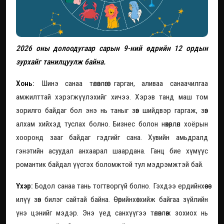
2026 оны долоодугаар сарын 9-ний өдрийн 12 ордын
зурхайг танилцуулж байна.
Хонь:
Шинэ санаа төлөвлөгөө гарган, аливаа санаачилгаа
амжилттай хэрэгжүүлэхийг хичээ. Хэрэв танд маш том
зорилго байдаг бол энэ нь таныг зөв шийдвэр гаргаж, зөв
алхам хийхэд туслах болно. Бизнес болон нөхөрлөл хоёрын
хооронд зааг байдаг гэдгийг сана. Хувийн амьдралд
гэнэтийн асуудал анхаарал шаардана. Ганц бие хүмүүс
романтик байдал үүсгэх боломжтой тул мэдрэмжтэй бай.
Үхэр:
Бодол санаа тань тогтворгүй болно. Гэхдээ ердийнхөөсөө
илүү зөн билэг сайтай байна. Өөрийнхөө хийж байгаа зүйлийн
үнэ цэнийг мэдэр. Энэ үед санхүүгээ төлөвлөж зохиох нь