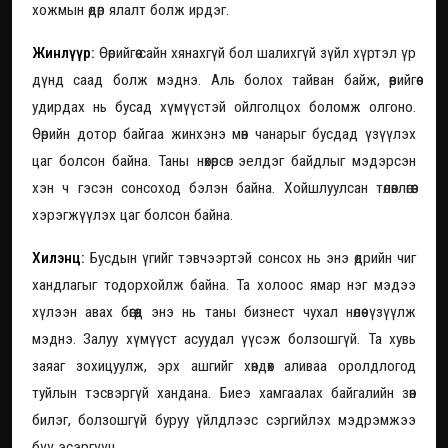
хожмын өдөр ялалт болж ирдэг.
Жинлүүр:
Өөрийгөө сайн хянахгүй бол шалихгүй зүйл хүртэл үр
дүнд саад болж мэднэ. Аль болох тайван байж, өөрийгөө
удирдах нь бусад хүмүүстэй ойлголцох боломж олгоно.
Өөрийн дотор байгаа жинхэнэ мөн чанарыг бусдад үзүүлэх
цаг болсон байна. Таны нөхөрсөг эелдэг байдлыг мэдэрсэн
хэн ч гэсэн сонсоход бэлэн байна. Хойшлуулсан төлөвлөгөөг
хэрэгжүүлэх цаг болсон байна.
Хилэнц:
Бусдын үгийг тэвчээртэй сонсох нь энэ өдрийн чиг
хандлагыг тодорхойлж байна. Та холоос ямар нэг мэдээ
хүлээн авах бөгөөд энэ нь таны бизнест чухал нөлөө үзүүлж
мэднэ. Залуу хүмүүст асуудал үүсэж болзошгүй. Та хувь
заяаг зохицуулж, эрх ашгийг хөндөх аливаа оролдлогод
туйлын тэсвэргүй хандана. Биеэ хамгаалах байгалийн зөн
билэг, болзошгүй буруу үйлдлээс сэргийлэх мэдрэмжээ
бүү эсэргүүц.