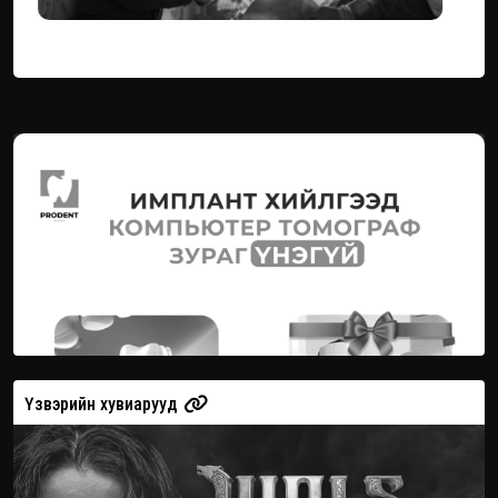
Үзвэрийн хувиарууд