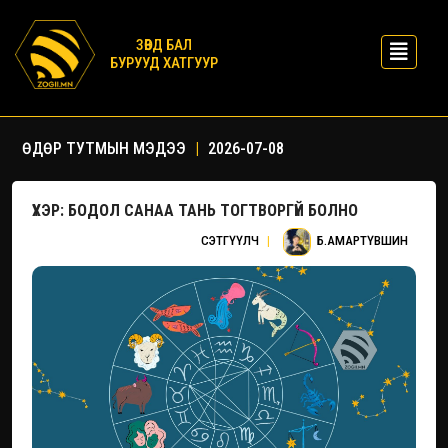
ЗӨВД БАЛ
БУРУУД ХАТГУУР
ӨДӨР ТУТМЫН МЭДЭЭ
|
2026-07-08
ҮХЭР: БОДОЛ САНАА ТАНЬ ТОГТВОРГҮЙ БОЛНО
СЭТГҮҮЛЧ
|
Б.АМАРТҮВШИН