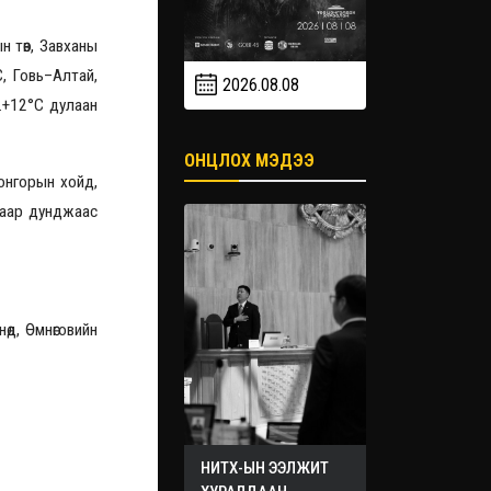
 төв, Завханы
C, Говь–Алтай,
2026.08.08
2026.09
2026.09.19
..+12°C дулаан
ОНЦЛОХ МЭДЭЭ
онгорын хойд,
гаар дунджаас
өд, Өмнөговийн
НИТХ-ЫН ЭЭЛЖИТ