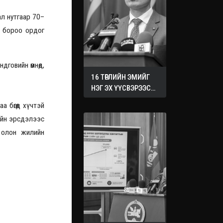
ал нутгаар 70–
м бороо ордог
дговийн өмнөд,
16 ТӨРЛИЙН ЭМИЙГ
НЭГ ЭХ ҮҮСВЭРЭЭС
ХУДАЛДАН АВАХ
 бөгөөд хүчтэй
ЖУРМЫГ БАТАЛЛАА
рийн эрсдэлээс
 олон жилийн