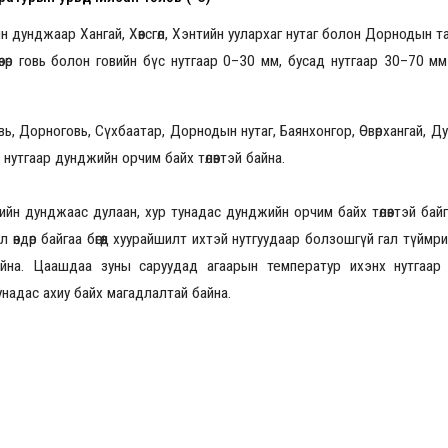
 дунджаар Хангай, Хөвсгөл, Хэнтийн уулархаг нутаг болон Дорнодын т
өвөр говь болон говийн бүс нутгаар 0–30 мм, бусад нутгаар 30–70 м
ь, Дорноговь, Сүхбаатар, Дорнодын нутаг, Баянхонгор, Өвөрхангай, Дун
нутгаар дунджийн орчим байх төлөвтэй байна.
н дунджаас дулаан, хур тунадас дунджийн орчим байх төлөвтэй байгаа
 өндөр байгаа бөгөөд хуурайшилт ихтэй нутгуудаар болзошгүй гал түйм
йна. Цаашдаа зуны саруудад агаарын температур ихэнх нутгаар
унадас ахиу байх магадлалтай байна.