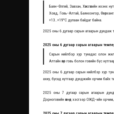
Баян–Өлгий, Завхан, Хөвсгөлийн ихэнх н
Ховд, Говь–Алтай, Баянхонгор, Өвөрханга
+13...+19°С дулаан бaйдаг байна.
2025 оны 6 дугаар сарын агаарын дундаж т
2025 оны 6 дугаар сарын агаарын темпе
Сарын нийлбэр хур тунадас олон жили
Алтайн өвөр говь болон говийн бүс нутг
2025 оны 6 дугаар сарын нийлбэр хур ту
ахиу, бусад нутгаар дунджийн орчим байх төл
2025 оны 7 дугаар сарын агаарын дундаж
Дорноговийн өмнөд хэсгээр ОЖД–ийн орчим, 
2025 оны 7 дугаар сарын агаарын темпе