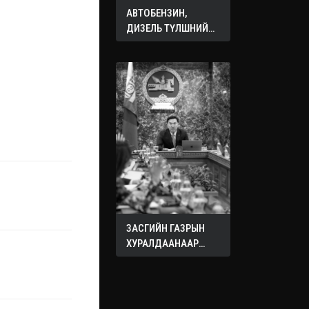
АВТОБЕНЗИН,
ДИЗЕЛЬ ТҮЛШНИЙ
ОНЦГОЙ АЛБАН
ТАТВАРЫГ ТЭГЛЭЛЭЭ
ЗАСГИЙН ГАЗРЫН
ХУРАЛДААНААР
ХЭЛЭЛЦЭЖ БУЙ
АСУУДЛУУД