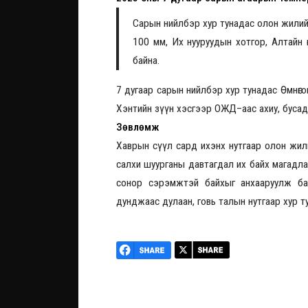
Сарын нийлбэр хур тунадас олон жилийн
100 мм, Их нууруудын хотгор, Алтайн 
байна.
7 дугаар сарын нийлбэр хур тунадас Өмнөгов
Хэнтийн зүүн хэсгээр ОЖД–аас ахиу, бусад 
Зөвлөмж
Хаврын сүүл сард ихэнх нутгаар олон жилий
салхи шуурганы давтагдал их байх магадлал
сонор сэрэмжтэй байхыг анхааруулж ба
дунджаас дулаан, говь талын нутгаар хур т