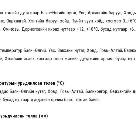
 жилийн дунджаар Баян–Өлгийн нутаг, Увс, Архангайн баруун, Ховдын
энх, Өвөрхангай, Хэнтийн баруун хойд, Төвийн зүүн хойд хэсгээр 0…+6°
2026.08.30 20:00
д, Өмнөговь, Дорноговийн ихэнх нутгаар +12...+18°C, бусад нутгаар +6.
емператур Баян–Өлгий, Увс, Завханы нутаг, Ховд, Говь–Алтай, Баянх
ай, Хөвсгөлийн ихэнх хэсгээр олон жилийн дунджийн орчим, бусад нут
ратурын урьдчилсан төлөв (°C)
ас Баян–Өлгийн нутаг, Ховд, Говь–Алтай, Баянхонгор, Өвөрхангайн өмн
 бусад нутгаар дунджийн орчим байх төлөвтэй байна.
 урьдчилсан төлөв (мм)