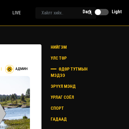
Dark
Light
LIVE
НИЙГЭМ
УЛС ТӨР
ӨДӨР ТУТМЫН
|
АДМИН
МЭДЭЭ
ЭРҮҮЛ МЭНД
УРЛАГ СОЁЛ
СПОРТ
ГАДААД