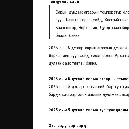
Тавдугаар сард
Сарын дундаж агаарын температур олон
зүүн, Баянхонгорын хойд, Хөвсгөлийн их
Баянхонгор, Өвөрхангай, Дундговийн өмнө
байдаг байна.
2025 оны 5 дугаар сарын агаарын дундаж т
Өвөрхангайн зүүн хойд хэсэг болон Арханг
дулаан байх төлөвтэй байна.
2025 оны 5 дугаар сарын агаарын темпе
2025 оны 5 дугаар сарын нийлбэр хур тунад
баруун хэсгээр олон жилийн дунджаас ахиу,
2025 оны 5 дугаар сарын хур тунадасны
Зургаадугаар сард