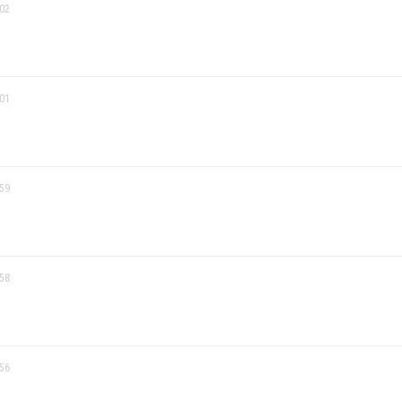
:02
:01
:59
:58
:56