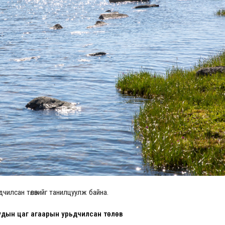
Үзвэрийн хувиарууд
Үз
дчилсан төлөвийг танилцуулж байна.
уудын цаг агаарын урьдчилсан төлөв