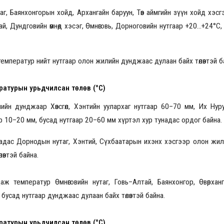
утаг, Баянхонгорын хойд, Архангайн баруун, Төв аймгийн зүүн хойд хэс
й, Дундговийн өмнөд хэсэг, Өмнөговь, Дорноговийн нутгаар +20...+24°С,
емператур нийт нутгаар олон жилийн дунджаас дулаан байх төлөвтэй б
ратурын урьдчилсан төлөв (°C)
йн дунджаар Хөвсгөл, Хэнтийн уулархаг нутгаар 60–70 мм, Их Нур
аар 10–20 мм, бусад нутгаар 20–60 мм хүртэл хур тунадас ордог байна.
надас Дорнодын нутаг, Хэнтий, Сүхбаатарын ихэнх хэсгээр олон жи
өвтэй байна.
 температур Өмнөговийн нутаг, Говь–Алтай, Баянхонгор, Өвөрханг
бусад нутгаар дунджаас дулаан байх төлөвтэй байна.
ратурын урьдчилсан төлөв (°C)