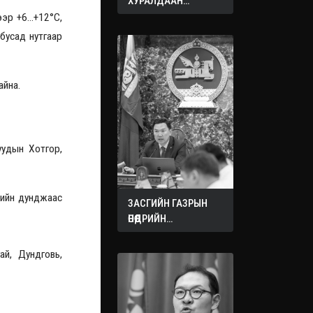
ХУРАЛДААН
ЭХЭЛЛЭЭ
гээр +6…+12°С,
 бусaд нутгaaр
айна.
уудын Хотгор,
лийн дунджаас
ЗАСГИЙН ГАЗРЫН
ӨНӨӨДРИЙН
ХУРАЛДААНААС
ГАРСАН
ай, Дундговь,
ШИЙДВЭРҮҮД