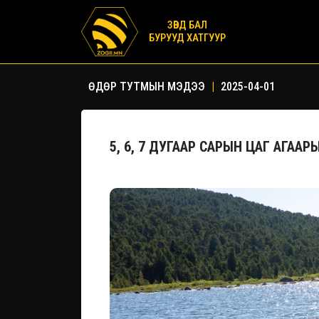
ЗӨВД БАЛ
БУРУУД ХАТГУУР
ӨДӨР ТУТМЫН МЭДЭЭ
|
2025-04-01
5, 6, 7 ДУГААР САРЫН ЦАГ АГАА