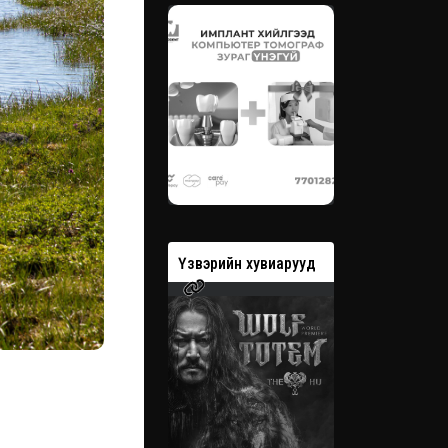
вэрийн хувиарууд
Үзвэрийн хувиарууд
Үзвэрийн 