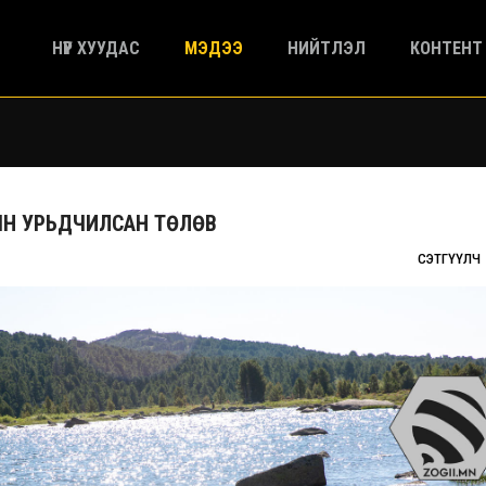
НҮҮР ХУУДАС
МЭДЭЭ
НИЙТЛЭЛ
КОНТЕНТ
РЫН УРЬДЧИЛСАН ТӨЛӨВ
СЭТГҮҮЛЧ