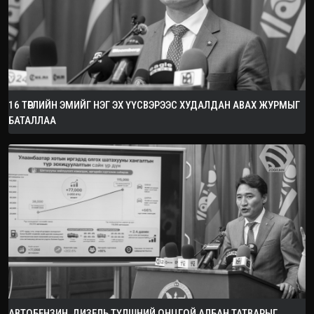
16 ТӨРЛИЙН ЭМИЙГ НЭГ ЭХ ҮҮСВЭРЭЭС ХУДАЛДАН АВАХ ЖУРМЫГ
БАТАЛЛАА
АВТОБЕНЗИН, ДИЗЕЛЬ ТҮЛШНИЙ ОНЦГОЙ АЛБАН ТАТВАРЫГ