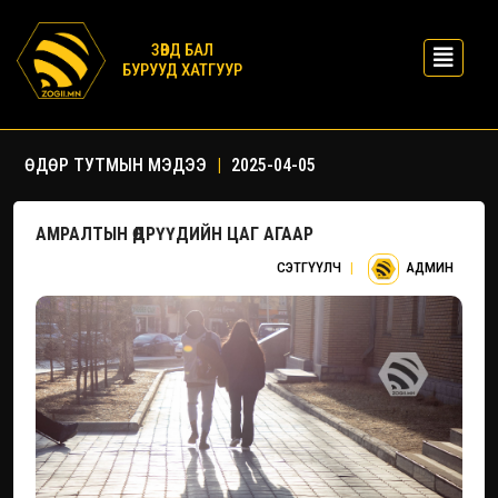
ЗӨВД БАЛ
БУРУУД ХАТГУУР
ӨДӨР ТУТМЫН МЭДЭЭ
|
2025-04-05
АМРАЛТЫН ӨДРҮҮДИЙН ЦАГ АГААР
СЭТГҮҮЛЧ
|
АДМИН