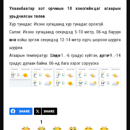
Улаанбаатар хот орчмын 10 хоногийн цаг агаарын
урьдчилсан төлөв
Хур тунадас: Ихэнх хугацаанд хур тунадас орохгүй.
Салхи: Ихэнх хугацаанд секундэд 5-10 метр, 06-нд баруун
өмнөөс хойш эргэж секундэд 12-14 метр хүрч, шороон шуурга
шуурна.
Агаарын температур: Шөнөдөө -1...-6 градус хүйтэн, өдөртөө +9...-14
градус дулаан байна. 06-нд бага зэрэг сэрүүснэ.
1