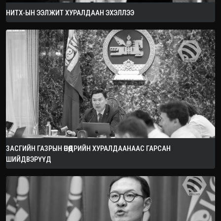
НИТХ-ЫН ЭЭЛЖИТ ХУРАЛДААН ЭХЭЛЛЭЭ
ЗАСГИЙН ГАЗРЫН ӨНӨӨДРИЙН ХУРАЛДААНААС ГАРСАН
ШИЙДВЭРҮҮД