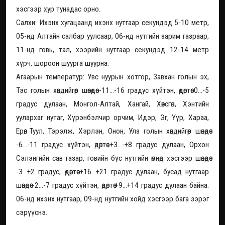
хэсгээр хур тунадас орно.
Салхи: Ихэнх хугацаанд ихэнх нутгаар секундэд 5-10 метр,
05-нд Алтайн салбар уулсаар, 06-нд нутгийн зарим газраар,
11-нд говь, тал, хээрийн нутгаар секундэд 12-14 метр
хүрч, шороон шуурга шуурна.
Агаарын температур: Увс нуурын хотгор, Завхан голын эх,
Тэс голын хөндийгөөр шөнөдөө -11...-16 градус хүйтэн, өдөртөө 0...-5
градус дулаан, Монгол-Алтай, Хангай, Хөвсгөл, Хэнтийн
уулархаг нутаг, Хүрэнбэлчир орчим, Идэр, Эг, Үүр, Хараа,
Ерөө, Туул, Тэрэлж, Хэрлэн, Онон, Улз голын хөндийгөөр шөнөдөө
-6...-11 градус хүйтэн, өдөртөө +3...-+8 градус дулаан, Орхон
Сэлэнгийн сав газар, говийн бүс нутгийн өмнөд хэсгээр шөнөдөө
-3...+2 градус, өдөртөө +16...+21 градус дулаан, бусад нутгаар
шөнөдөө -2...-7 градус хүйтэн, өдөртөө +9...+14 градус дулаан байна.
06-нд ихэнх нутгаар, 09-нд нутгийн хойд хэсгээр бага зэрэг
сэрүүснэ.