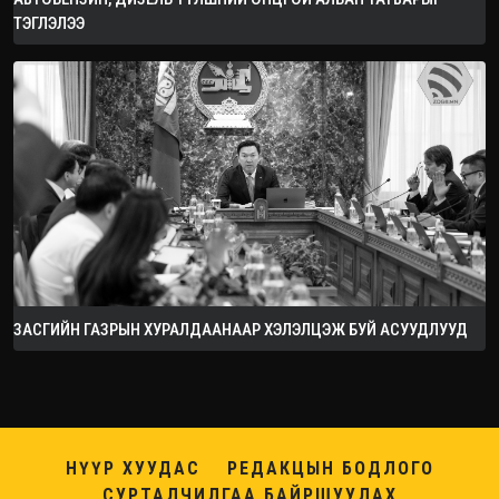
ТЭГЛЭЛЭЭ
ЗАСГИЙН ГАЗРЫН ХУРАЛДААНААР ХЭЛЭЛЦЭЖ БУЙ АСУУДЛУУД
НҮҮР ХУУДАС
РЕДАКЦЫН БОДЛОГО
СУРТАЛЧИЛГАА БАЙРШУУЛАХ