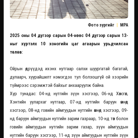
Фото зургийг
|
MPA
2025 оны 04 дүгээр сарын 04-нөөс 04 дүгээр сарын 13-
ныг хүртэлх 10 хоногийн цаг агаарын урьдчилсан
төлөв:
Ойрын өдрүүдэд ихэнх нутгаар салхи шуургатай багатай,
дулаарч, хуурайшилт нэмэгдэх тул болзошгүй ой хээрийн
түймрээс сэрэмжтэй байхыг анхааруулж байна.
Хур тунадас: 04-нд нутгийн зүүн хэсгээр, 06-нд Хөвсгөл,
Хэнтийн уулархаг нутгаар, 07-нд нутгийн баруун өмнөд
хэсгээр, 08-нд говийн аймгуудын нутгийн өмнөд хэсгээр, 09-
нд баруун аймгуудын нутгийн зарим газраар, 10-нд төв болон
говийн аймгуудын нутгийн зарим газар, зүүн аймгуудын
нутгийн баруун хэсгээр, 11-нд зүүн аймгуудын нутгийн зүүн