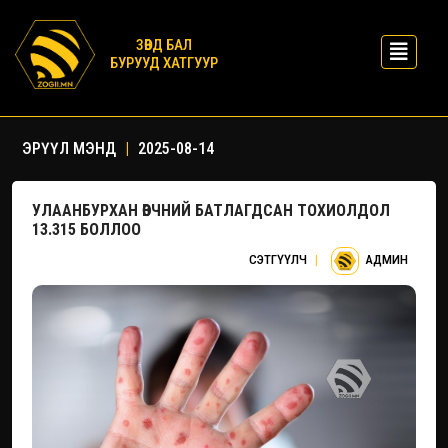
ЗӨВД БАЛ
БУРУУД ХАТГУУР
ЭРҮҮЛ МЭНД
|
2025-08-14
УЛААНБУРХАН ӨВЧНИЙ БАТЛАГДСАН ТОХИОЛДОЛ
13.315 БОЛЛОО
СЭТГҮҮЛЧ
|
АДМИН