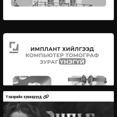
Үзвэрийн хувиарууд