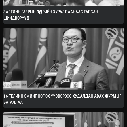
ЗАСГИЙН ГАЗРЫН ӨНӨӨДРИЙН ХУРАЛДААНААС ГАРСАН
ШИЙДВЭРҮҮД
16 ТӨРЛИЙН ЭМИЙГ НЭГ ЭХ ҮҮСВЭРЭЭС ХУДАЛДАН АВАХ ЖУРМЫГ
БАТАЛЛАА