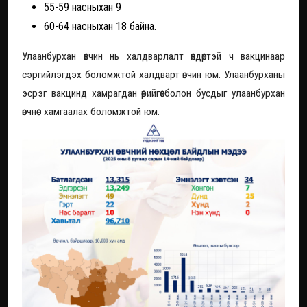
55-59 насныхан 9
60-64 насныхан 18 байна.
Улаанбурхан өвчин нь халдварлалт өндөртэй ч вакцинаар
сэргийлэгдэх боломжтой халдварт өвчин юм. Улаанбурханы
эсрэг вакцинд хамрагдан өөрийгөө болон бусдыг улаанбурхан
өвчнөөс хамгаалах боломжтой юм.