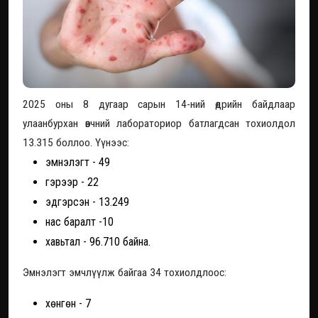
2025 оны 8 дугаар сарын 14-ний өдрийн байдлаар
улаанбурхан өвчний лабораториор батлагдсан тохиолдол
13.315 боллоо. Үүнээс:
эмнэлэгт - 49
гэрээр - 22
эдгэрсэн - 13.249
нас баралт -10
хавьтал - 96.710 байна.
Эмнэлэгт эмчлүүлж байгаа 34 тохиолдлоос:
хөнгөн - 7