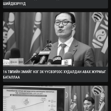
ШИЙДВЭРҮҮД
16 ТӨРЛИЙН ЭМИЙГ НЭГ ЭХ ҮҮСВЭРЭЭС ХУДАЛДАН АВАХ ЖУРМЫГ
БАТАЛЛАА