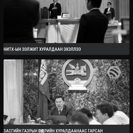
НИТХ-ЫН ЭЭЛЖИТ ХУРАЛДААН ЭХЭЛЛЭЭ
ЗАСГИЙН ГАЗРЫН ӨНӨӨДРИЙН ХУРАЛДААНААС ГАРСАН