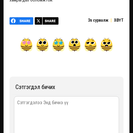
хамрагдах боломжтой.
Эх сурвалж
|
ХӨСҮТ
Сэтгэгдэл бичих