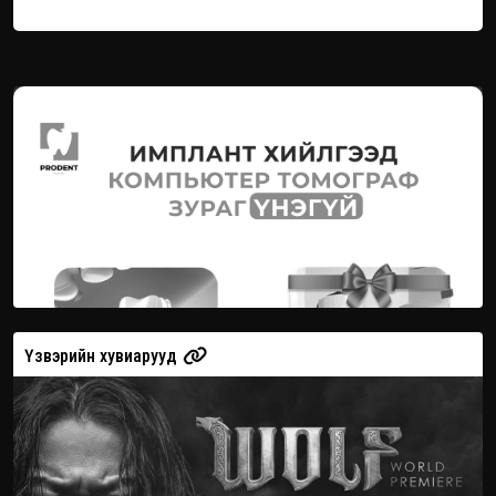
Үзвэрийн хувиарууд