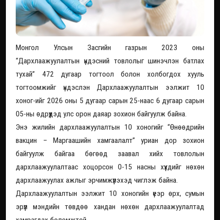
Монгол Улсын Засгийн газрын 2023 оны
“Дархлаажуулалтын үндэсний товлолыг шинэчлэн батлах
тухай” 472 дугаар тогтоол болон холбогдох хууль
тогтоомжийг үндэслэн Дархлаажуулалтын ээлжит 10
хоног-ийг 2026 оны 5 дугаар сарын 25-наас 6 дугаар сарын
05-ны өдрүүдэд улс орон даяар зохион байгуулж байна.
Энэ жилийн дархлаажуулалтын 10 хоногийг “Өнөөдрийн
вакцин – Маргаашийн хамгаалалт” уриан дор зохион
байгуулж байгаа бөгөөд заавал хийх товлолын
дархлаажуулалтаас хоцорсон 0-15 насны хүүхдийг нөхөн
дархлаажуулах ажлыг эрчимжүүлэхэд чиглэж байна.
Дархлаажуулалтын ээлжит 10 хоногийн үеэр өрх, сумын
эрүүл мэндийн төвдөө хандан нөхөн дархлаажуулалтад